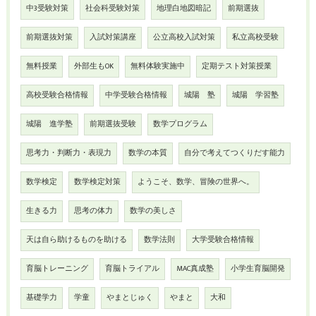
中3受験対策
社会科受験対策
地理白地図暗記
前期選抜
前期選抜対策
入試対策講座
公立高校入試対策
私立高校受験
無料授業
外部生もOK
無料体験実施中
定期テスト対策授業
高校受験合格情報
中学受験合格情報
城陽 塾
城陽 学習塾
城陽 進学塾
前期選抜受験
数学プログラム
思考力・判断力・表現力
数学の本質
自分で考えてつくりだす能力
数学検定
数学検定対策
ようこそ、数学、冒険の世界へ。
生きる力
思考の体力
数学の美しさ
天は自ら助けるものを助ける
数学法則
大学受験合格情報
育脳トレーニング
育脳トライアル
MAC真成塾
小学生育脳開発
基礎学力
学童
やまとじゅく
やまと
大和