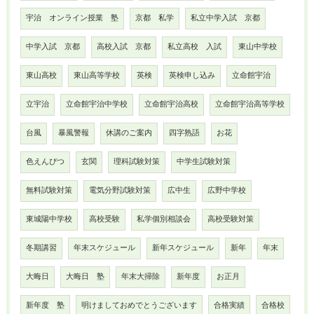
宇治 オンライン授業 塾
京都 私学
私立中学入試 京都
中学入試 京都
高校入試 京都
私立高校 入試
東山中学校
東山高校
東山高等学校
英検
英検申し込み
立命館宇治
立宇治
立命館宇治中学校
立命館宇治高校
立命館宇治高等学校
台風
暴風警報
休講のご案内
四字熟語
お花
色えんぴつ
玄関
理科試験対策
中学生試験対策
無料試験対策
電気分野試験対策
広中生
広野中学校
東城陽中学校
高校受験
私学個別相談会
高校受験対策
冬期講習
年末スケジュール
新年スケジュール
新年
年末
大晦日
大晦日 塾
年末大掃除
新年度
お正月
新年度 塾
明けましておめでとうございます
合格実績
合格校