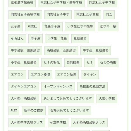
京都廣学館高校
同志社女子中学校・高等学校
同志社女子中学校
同志社女子高等学校
同志社女子中学
同志社女子高校
同女
女子高
同志社
育脳寺子屋
小学生低学年指導
低学年 塾
そろばん
寺子屋
小学生 育脳
夏期講習
中学受験 夏期講習
高校受験 会期講習
中学生 夏期講習
小学生 夏期講習
セミの羽化
自然観察
セミ
セミの幼虫
エアコン
エアコン修理
エアコン新調
ダイキン
ダイキンエアコン
オープンキャンパス
高校生の勉強方法
大和塾 高校受験
あけましておめでとうございます
久世小学校
FLEX
新年のご挨拶
合格おめでとうございます
大和塾中学受験クラス
私立中学校
大和塾高校受験クラス