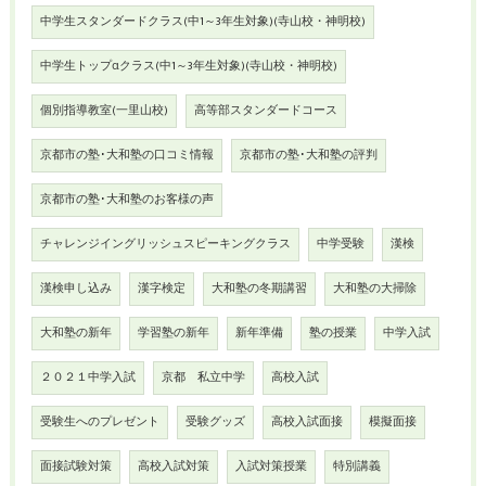
中学生スタンダードクラス(中1～3年生対象)(寺山校・神明校)
中学生トップαクラス(中1～3年生対象)(寺山校・神明校)
個別指導教室(一里山校)
高等部スタンダードコース
京都市の塾･大和塾の口コミ情報
京都市の塾･大和塾の評判
京都市の塾･大和塾のお客様の声
チャレンジイングリッシュスピーキングクラス
中学受験
漢検
漢検申し込み
漢字検定
大和塾の冬期講習
大和塾の大掃除
大和塾の新年
学習塾の新年
新年準備
塾の授業
中学入試
２０２１中学入試
京都 私立中学
高校入試
受験生へのプレゼント
受験グッズ
高校入試面接
模擬面接
面接試験対策
高校入試対策
入試対策授業
特別講義