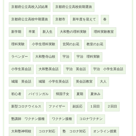
京都府公立高校入試結果
京都府公立高校前期選抜
京都府公立高校中期選抜
京都市
新年度を迎えて
春
新学期
卒業
新入生
大和塾の理科実験
理科実験教室
理科実験
小学生理科実験
玄関のお花
教室のお花
ラベンダー
大和塾寺山校
宇治
宇治 理科実験
小学生英会話
大和塾英会話
宇治 英会話
宇治 小学生英会話
城陽 英会話
城陽 小学生英会話
英会話教室
大人
初心者
バイリンガル
帰国子女
夏期
夏休み
新型コロナウイルス
ファイザー
副反応
１回目
２回目
塾講師 ワクチン接種
ワクチン接種
コロナワクチン
大和塾神明校
コロナ対応
塾 コロナ対応
オンライン授業