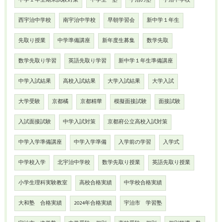
中学１年生期末試験対策
中学生 塾
宇治の塾
宇治中学校
西宇治中学校
南宇治中学校
早朝学習会
新中学１年生
先取り授業
中学準備講座
新年度生募集
数学先取
数学先取り学習
英語先取り学習
新中学１年生準備講座
中学入試結果
高校入試結果
大学入試結果
大学入試
大学受験
京都橘
京都精華
模擬面接試験
面接試験
入試面接試験
中学入試対策
京都府公立高校入試対策
中学入学準備講座
中学入学準備
入学前の学習
入学式
中学校入学
北宇治中学校
数学先取り授業
英語先取り授業
小学生理科実験教室
高校合格実績
中学校合格実績
大和塾 合格実績
2024年合格実績
宇治市 学習塾