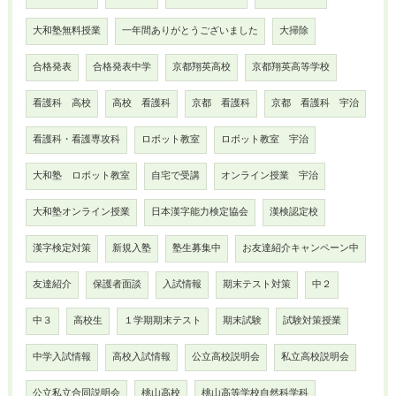
大和塾無料授業
一年間ありがとうございました
大掃除
合格発表
合格発表中学
京都翔英高校
京都翔英高等学校
看護科 高校
高校 看護科
京都 看護科
京都 看護科 宇治
看護科・看護専攻科
ロボット教室
ロボット教室 宇治
大和塾 ロボット教室
自宅で受講
オンライン授業 宇治
大和塾オンライン授業
日本漢字能力検定協会
漢検認定校
漢字検定対策
新規入塾
塾生募集中
お友達紹介キャンペーン中
友達紹介
保護者面談
入試情報
期末テスト対策
中２
中３
高校生
１学期期末テスト
期末試験
試験対策授業
中学入試情報
高校入試情報
公立高校説明会
私立高校説明会
公立私立合同説明会
桃山高校
桃山高等学校自然科学科