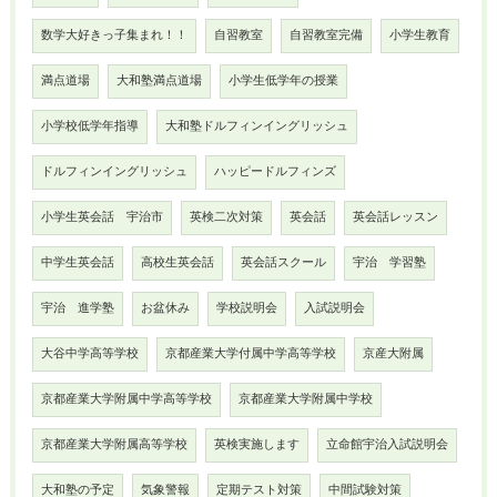
数学大好きっ子集まれ！！
自習教室
自習教室完備
小学生教育
満点道場
大和塾満点道場
小学生低学年の授業
小学校低学年指導
大和塾ドルフィンイングリッシュ
ドルフィンイングリッシュ
ハッピードルフィンズ
小学生英会話 宇治市
英検二次対策
英会話
英会話レッスン
中学生英会話
高校生英会話
英会話スクール
宇治 学習塾
宇治 進学塾
お盆休み
学校説明会
入試説明会
大谷中学高等学校
京都産業大学付属中学高等学校
京産大附属
京都産業大学附属中学高等学校
京都産業大学附属中学校
京都産業大学附属高等学校
英検実施します
立命館宇治入試説明会
大和塾の予定
気象警報
定期テスト対策
中間試験対策