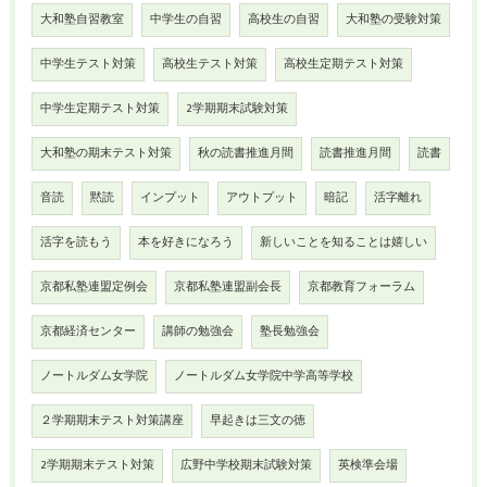
大和塾自習教室
中学生の自習
高校生の自習
大和塾の受験対策
中学生テスト対策
高校生テスト対策
高校生定期テスト対策
中学生定期テスト対策
2学期期末試験対策
大和塾の期末テスト対策
秋の読書推進月間
読書推進月間
読書
音読
黙読
インプット
アウトプット
暗記
活字離れ
活字を読もう
本を好きになろう
新しいことを知ることは嬉しい
京都私塾連盟定例会
京都私塾連盟副会長
京都教育フォーラム
京都経済センター
講師の勉強会
塾長勉強会
ノートルダム女学院
ノートルダム女学院中学高等学校
２学期期末テスト対策講座
早起きは三文の徳
2学期期末テスト対策
広野中学校期末試験対策
英検準会場