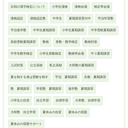
次回の漢字検定について
小学生漢検
漢検会場
検定準会場
漢検認定
漢検認定塾
中学生
夏期講習受付中
宇治学習塾
宇治進学塾
中学生夏期講習
小学生夏期講習
中学受験夏期講習
高校受験夏期講習
数検
算数・数学検定
数検対策
中学生数学検定
小学生算数検定
数検準会場
中３夏期講習
入試対策
公立高校
私立高校
大和塾の夏期講習
夏を制する者は受験を制す
宇治 夏期講習
京都 夏期講習
塾 夏期講習
学習塾 夏期講習
進学塾 夏期講習
小学生の自習
自立学習
自律学習
大和塾 自律学習
大和塾 自立学習
夏休みの自習
夏休みの宿題
夏休みの宿題サポート