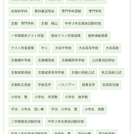
自然科学科
塾対象説明会
専門学科受験
専門学科
京都 専門学科
京都 桃山
中学３年生期末試験対策
一学期期末テスト対策
期末テスト対策授業
無料体験授業
テスト対策授業
中１
大谷中学校
大谷高等学校
大谷高校
京都橘中学校
京都橘高校
京都橘高等学校
入試要項説明会
京都成章高校
京都成章高等学校
京都の高校入試
私立高校入試
京都私立高校
学校見学
バスツアー
授業見学
自習室完備
小学生 塾
小学生 学習塾
小学生 進学塾
宇治 小学生 習い事
宇治 小学生 塾
小学生 算数
二学期期末試験対策
中学２年生期末試験対策