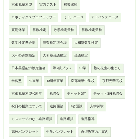
京都私塾連盟
実力テスト
模擬試験
ロボティクスプロフェッサー
ミドルコース
アドバンスコース
夏期休業
算数検定
数学検定受検
算数検定受検
数学検定準会場
算数検定準会場
大和塾数学検定
大和塾算数検定
大和塾英語検定
英語検定
日本英語能力検定協会
準2級プラス
中学
塾の先生の集まり
学習塾
40周年
40周年事業
京都光華中学校
京都光華高校
京都私塾連盟40周年
勉強会
チャットGPT
チャットGPT勉強会
祝日の授業について
進路面談
3者面談
入学試験
ミスマッチのない進路選択
進路選択
進路指導
高校パンフレット
中学パンフレット
自習教室のご案内