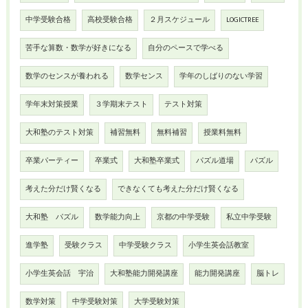
中学受験合格
高校受験合格
２月スケジュール
LOGICTREE
苦手な算数・数学が好きになる
自分のペースで学べる
数学のセンスが養われる
数学センス
学年のしばりのない学習
学年末対策授業
３学期末テスト
テスト対策
大和塾のテスト対策
補習無料
無料補習
授業料無料
卒業パーティー
卒業式
大和塾卒業式
パズル道場
パズル
考えた分だけ賢くなる
できなくても考えた分だけ賢くなる
大和塾 パズル
数学能力向上
京都の中学受験
私立中学受験
進学塾
受験クラス
中学受験クラス
小学生英会話教室
小学生英会話 宇治
大和塾能力開発講座
能力開発講座
脳トレ
数学対策
中学受験対策
大学受験対策