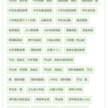
宇治市 進学塾
中学受験 個別
高校受験 個別
個別指導 塾
中学生個別指導
中学生集団授業
小学生個別指導
学年末対策
３学期定期テスト対策
試験対策
学年末試験
集団授業
集団個別
少人数授業
2024合格実績
南陽高校
莵道高校
西城陽高校
東宇治高校
久御山高校
大和塾一里山校
大学受験指導
受験指導
共通テスト
高校生個別指導
宇治 高校生 大学受験
宇治市 高校生個別指導
宇治市 学習塾 高校生
宇治市 高校生
理科実験教室 宇治
塾 理科実験
理科実験塾
小学生 理科実験
宇治 塾
宇治市 塾
大久保小学校
大開小学校
神明小学校
漢字能力検定協会
漢検準会場
準会場
漢字検定受け入れ