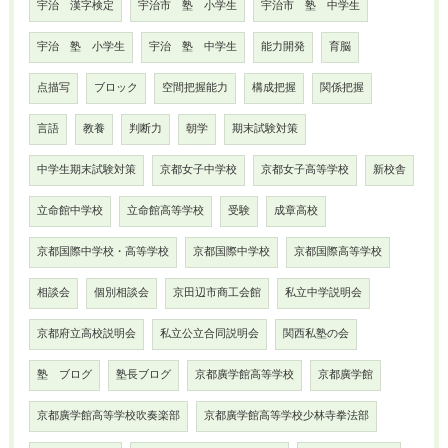
宇治 漢字検定
宇治市 塾 小学生
宇治市 塾 中学生
宇治 塾 小学生
宇治 塾 中学生
能力開発
育脳
点描写
ブロック
空間把握能力
構成把握
関係把握
言語
教養
判断力
朝学
期末試験対策
中学生期末試験対策
京都女子中学校
京都女子高等学校
新校舎
立命館中学校
立命館高等学校
受験
成章高校
京都国際中学校・高等学校
京都国際中学校
京都国際高等学校
相談会
個別相談会
京田辺市商工会館
私立中学説明会
京都府立高校説明会
私立公立合同説明会
関西私塾の会
塾 ブログ
塾長ブログ
京都廣学館高等学校
京都廣学館
京都廣学館高等学校吹奏楽部
京都廣学館高等学校少林寺拳法部