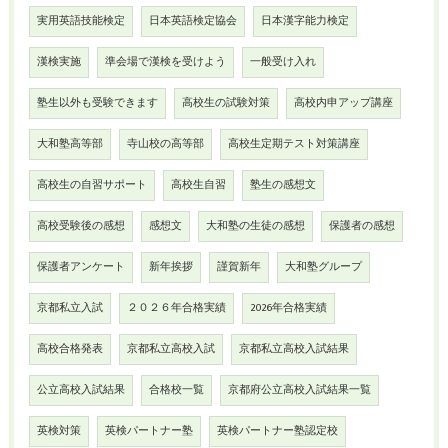
実用英語技能検定
日本英語検定協会
日本漢字能力検定
漢検実施
準会場で漢検を受けよう
一般受け入れ
塾生以外も受験できます
高校生の試験対策
高校内申アップ講座
大和塾高等部
寺山校の高等部
高校生定期テスト対策講座
高校生の自習サポート
高校生自習
塾生の感想文
高校受験後の感想
感想文
大和塾の生徒の感想
保護者の感想
保護者アンケート
新年挨拶
謹賀新年
大和塾グループ
京都私立入試
２０２６年合格実績
2026年合格実績
高校合格発表
京都私立高校入試
京都私立高校入試結果
公立高校入試結果
合格校一覧
京都府公立高校入試結果一覧
英検対策
英検パートナー塾
英検パートナー塾認定校