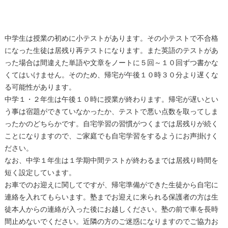
中学生は授業の初めに小テストがあります。その小テストで不合格
になった生徒は居残り再テストになります。また英語のテストがあ
った場合は間違えた単語や文章をノートに５回～１０回ずつ書かな
くてはいけません。そのため、
帰宅が午後１０時３０分より遅くな
る可能性があります。
中学１・２年生は午後１０時に授業が終わります。帰宅が遅いとい
う事は宿題ができていなかったか、テストで悪い点数を取ってしま
ったかのどちらかです。自宅学習の習慣がつくまでは居残りが続く
ことになりますので、ご家庭でも自宅学習をするようにお声掛けく
ださい。
なお、中学１年生は１学期中間テストが終わるまでは居残り時間を
短く設定しています。
お車でのお迎えに関してですが、帰宅準備ができた生徒から自宅に
連絡を入れてもらいます。塾までお迎えに来られる保護者の方は生
徒本人からの連絡が入った後にお越しください。塾の前で車を長時
間止めないでください。近隣の方のご迷惑になりますのでご協力お