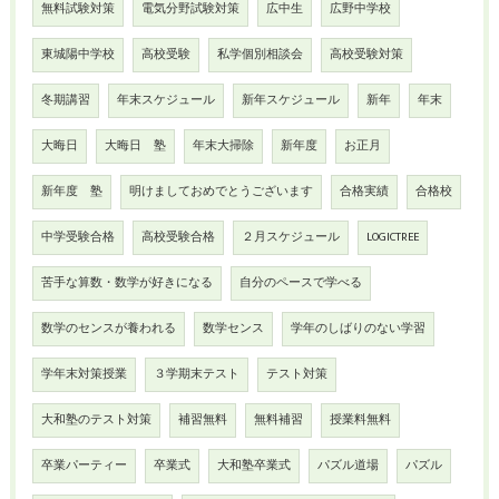
無料試験対策
電気分野試験対策
広中生
広野中学校
東城陽中学校
高校受験
私学個別相談会
高校受験対策
冬期講習
年末スケジュール
新年スケジュール
新年
年末
大晦日
大晦日 塾
年末大掃除
新年度
お正月
新年度 塾
明けましておめでとうございます
合格実績
合格校
中学受験合格
高校受験合格
２月スケジュール
LOGICTREE
苦手な算数・数学が好きになる
自分のペースで学べる
数学のセンスが養われる
数学センス
学年のしばりのない学習
学年末対策授業
３学期末テスト
テスト対策
大和塾のテスト対策
補習無料
無料補習
授業料無料
卒業パーティー
卒業式
大和塾卒業式
パズル道場
パズル