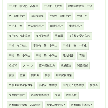
宇治市 学習塾 高校生
宇治市 高校生
理科実験教室 宇治
塾 理科実験
理科実験塾
小学生 理科実験
宇治 塾
宇治市 塾
大久保小学校
大開小学校
神明小学校
漢字能力検定協会
漢検準会場
準会場
漢字検定受け入れ
宇治 漢字検定
宇治市 塾 小学生
宇治市 塾 中学生
宇治 塾 小学生
宇治 塾 中学生
能力開発
育脳
点描写
ブロック
空間把握能力
構成把握
関係把握
言語
教養
判断力
朝学
期末試験対策
中学生期末試験対策
京都女子中学校
京都女子高等学校
新校舎
立命館中学校
立命館高等学校
受験
成章高校
京都国際中学校・高等学校
京都国際中学校
京都国際高等学校