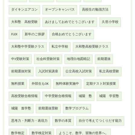
ダイキンエアコン
オープンキャンパス
高校生の勉強方法
大和塾 高校受験
あけましておめでとうございます
久世小学校
FLEX
新年のご挨拶
合格おめでとうございます
大和塾中学受験クラス
私立中学校
大和塾高校受験クラス
中3受験対策
社会科受験対策
地理白地図暗記
前期選抜
前期選抜対策
入試対策講座
公立高校入試対策
私立高校受験
無料授業
外部生もOK
無料体験実施中
定期テスト対策授業
高校受験合格情報
中学受験合格情報
城陽 塾
城陽 学習塾
城陽 進学塾
前期選抜受験
数学プログラム
思考力・判断力・表現力
数学の本質
自分で考えてつくりだす能力
数学検定
数学検定対策
ようこそ、数学、冒険の世界へ。