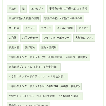
宇治市
塾
コンセプト
宇治市の塾･大和塾の口コミ情報
宇治市の塾･大和塾の評判
宇治市の塾･大和塾のお客様の声
サービス
メニュー
スタッフ
よくある質問
アクセス
大和塾
お問い合わせ
プライバシーポリシー
大和塾について
授業内容
講師紹介
月謝・諸費用
小学部スタンダードクラス （中1～③年生対象）（寺山校・神明校）
満点道場プレミアム （小４～６年生対象）
小学部スタンダードクラス（小４～６年生対象）
小学部スタンダードクラス(小1～3年生対象)(寺山校・神明校)
小学生トップαクラス （小4～6年生対象・少人数制個別指導）
英会話 ドルフィンイングリッシュ