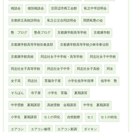
相談会
個別相談会
京田辺市商工会館
私立中学説明会
京都府立高校説明会
私立公立合同説明会
関西私塾の会
塾 ブログ
塾長ブログ
京都廣学館高等学校
京都廣学館
京都廣学館高等学校吹奏楽部
京都廣学館高等学校少林寺拳法部
京都廣学館高校
同志社女子中学校・高等学校
同志社女子中学校
同志社女子高等学校
同志社女子中学
同志社女子高校
同女
女子高
同志社
育脳寺子屋
小学生低学年指導
低学年 塾
そろばん
寺子屋
小学生 育脳
夏期講習
中学受験 夏期講習
高校受験 会期講習
中学生 夏期講習
小学生 夏期講習
セミの羽化
自然観察
セミ
セミの幼虫
エアコン
エアコン修理
エアコン新調
ダイキン