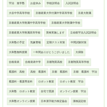
宇治 進学塾
お盆休み
学校説明会
入試説明会
大谷中学高等学校
京都産業大学付属中学高等学校
京産大附属
京都産業大学附属中学高等学校
京都産業大学附属中学校
京都産業大学附属高等学校
英検実施します
立命館宇治入試説明会
大和塾の予定
気象警報
定期テスト対策
中間試験対策
大和塾無料授業
一年間ありがとうございました
大掃除
合格発表
合格発表中学
京都翔英高校
京都翔英高等学校
看護科 高校
高校 看護科
京都 看護科
京都 看護科 宇治
看護科・看護専攻科
ロボット教室
ロボット教室 宇治
大和塾 ロボット教室
自宅で受講
オンライン授業 宇治
大和塾オンライン授業
日本漢字能力検定協会
漢検認定校