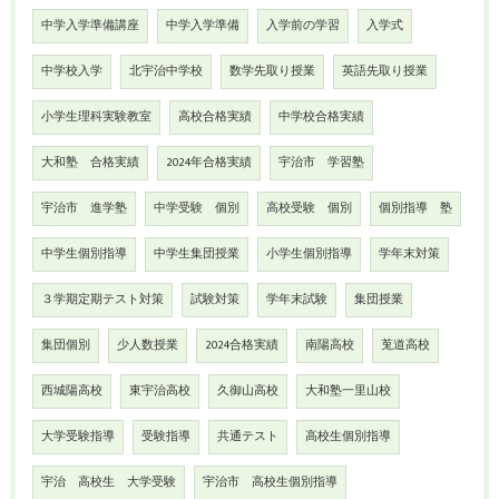
中学入学準備講座
中学入学準備
入学前の学習
入学式
中学校入学
北宇治中学校
数学先取り授業
英語先取り授業
小学生理科実験教室
高校合格実績
中学校合格実績
大和塾 合格実績
2024年合格実績
宇治市 学習塾
宇治市 進学塾
中学受験 個別
高校受験 個別
個別指導 塾
中学生個別指導
中学生集団授業
小学生個別指導
学年末対策
３学期定期テスト対策
試験対策
学年末試験
集団授業
集団個別
少人数授業
2024合格実績
南陽高校
莵道高校
西城陽高校
東宇治高校
久御山高校
大和塾一里山校
大学受験指導
受験指導
共通テスト
高校生個別指導
宇治 高校生 大学受験
宇治市 高校生個別指導