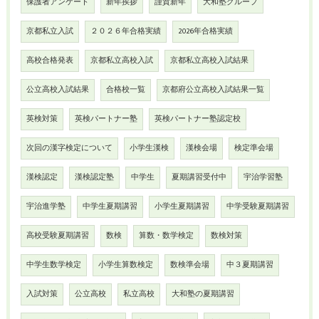
保護者アンケート
新年挨拶
謹賀新年
大和塾グループ
京都私立入試
２０２６年合格実績
2026年合格実績
高校合格発表
京都私立高校入試
京都私立高校入試結果
公立高校入試結果
合格校一覧
京都府公立高校入試結果一覧
英検対策
英検パートナー塾
英検パートナー塾認定校
次回の漢字検定について
小学生漢検
漢検会場
検定準会場
漢検認定
漢検認定塾
中学生
夏期講習受付中
宇治学習塾
宇治進学塾
中学生夏期講習
小学生夏期講習
中学受験夏期講習
高校受験夏期講習
数検
算数・数学検定
数検対策
中学生数学検定
小学生算数検定
数検準会場
中３夏期講習
入試対策
公立高校
私立高校
大和塾の夏期講習