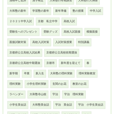
漢検申し込み
漢字検定
大和塾の冬期講習
大和塾の大掃除
大和塾の新年
学習塾の新年
新年準備
塾の授業
中学入試
２０２１中学入試
京都 私立中学
高校入試
受験生へのプレゼント
受験グッズ
高校入試面接
模擬面接
面接試験対策
高校入試対策
入試対策授業
特別講義
京都府公立高校入試結果
京都府公立高校前期選抜
京都府公立高校中期選抜
京都市
新年度を迎えて
春
新学期
卒業
新入生
大和塾の理科実験
理科実験教室
理科実験
小学生理科実験
玄関のお花
教室のお花
ラベンダー
大和塾寺山校
宇治
宇治 理科実験
小学生英会話
大和塾英会話
宇治 英会話
宇治 小学生英会話