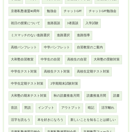
京都私塾連盟40周年
勉強会
チャットGPT
チャットGPT勉強会
祝日の授業について
進路面談
3者面談
入学試験
ミスマッチのない進路選択
進路選択
進路指導
高校パンフレット
中学パンフレット
自習教室のご案内
大和塾自習教室
中学生の自習
高校生の自習
大和塾の受験対策
中学生テスト対策
高校生テスト対策
高校生定期テスト対策
中学生定期テスト対策
2学期期末試験対策
大和塾の期末テスト対策
秋の読書推進月間
読書推進月間
読書
音読
黙読
インプット
アウトプット
暗記
活字離れ
活字を読もう
本を好きになろう
新しいことを知ることは嬉しい