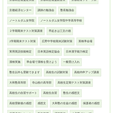
京都私塾連盟定例会
京都私塾連盟副会長
京都教育フォーラム
京都経済センター
講師の勉強会
塾長勉強会
ノートルダム女学院
ノートルダム女学院中学高等学校
２学期期末テスト対策講座
早起きは三文の徳
2学期期末テスト対策
広野中学校期末試験対策
英検準会場
実用英語技能検定
日本英語検定協会
日本漢字能力検定
漢検実施
準会場で漢検を受けよう
一般受け入れ
塾生以外も受験できます
高校生の試験対策
高校内申アップ講座
大和塾高等部
寺山校の高等部
高校生定期テスト対策講座
高校生の自習サポート
高校生自習
塾生の感想文
高校受験後の感想
感想文
大和塾の生徒の感想
保護者の感想