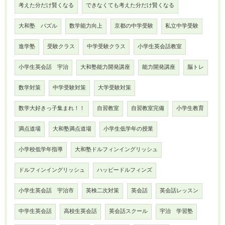
考えた分だけ賢くなる
できなくても考えた分だけ賢くなる
大和塾 パズル
数学能力向上
京都の中学受験
私立中学受験
進学塾
受験クラス
中学受験クラス
小学生英会話教室
小学生英会話 宇治
大和塾能力開発講座
能力開発講座
脳トレ
数学対策
中学受験対策
大学受験対策
数学大好きっ子集まれ！！
自習教室
自習教室完備
小学生教育
満点道場
大和塾満点道場
小学生低学年の授業
小学校低学年指導
大和塾ドルフィンイングリッシュ
ドルフィンイングリッシュ
ハッピードルフィンズ
小学生英会話 宇治市
英検二次対策
英会話
英会話レッスン
中学生英会話
高校生英会話
英会話スクール
宇治 学習塾