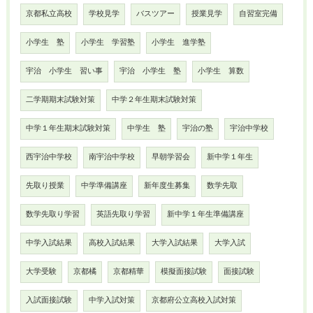
京都私立高校
学校見学
バスツアー
授業見学
自習室完備
小学生 塾
小学生 学習塾
小学生 進学塾
宇治 小学生 習い事
宇治 小学生 塾
小学生 算数
二学期期末試験対策
中学２年生期末試験対策
中学１年生期末試験対策
中学生 塾
宇治の塾
宇治中学校
西宇治中学校
南宇治中学校
早朝学習会
新中学１年生
先取り授業
中学準備講座
新年度生募集
数学先取
数学先取り学習
英語先取り学習
新中学１年生準備講座
中学入試結果
高校入試結果
大学入試結果
大学入試
大学受験
京都橘
京都精華
模擬面接試験
面接試験
入試面接試験
中学入試対策
京都府公立高校入試対策