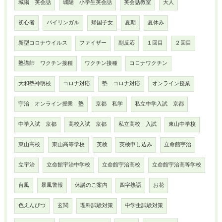
城陽 英会話
城陽 小学生英会話
英会話教室
大人
初心者
バイリンガル
帰国子女
夏期
夏休み
新型コロナウイルス
ファイザー
副反応
１回目
２回目
塾講師 ワクチン接種
ワクチン接種
コロナワクチン
大和塾神明校
コロナ対応
塾 コロナ対応
オンライン授業
宇治 オンライン授業 塾
京都 私学
私立中学入試 京都
中学入試 京都
高校入試 京都
私立高校 入試
東山中学校
東山高校
東山高等学校
英検
英検申し込み
立命館宇治
立宇治
立命館宇治中学校
立命館宇治高校
立命館宇治高等学校
台風
暴風警報
休講のご案内
四字熟語
お花
色えんぴつ
玄関
理科試験対策
中学生試験対策