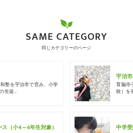
SAME CATEGORY
同じカテゴリーのページ
大和塾を宇治市で営み、小学
育脳寺
の生徒…
校）を
ス（小4～6年生対象）