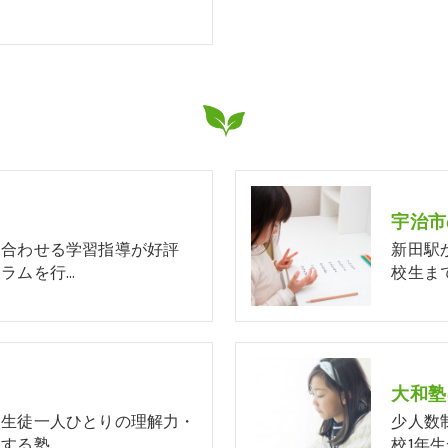
宇治市
に合わせる学習指導が好評
新田駅
ラムを行…
校生ま
大和塾
、生徒一人ひとりの理解力・
少人数
する塾…
校1年