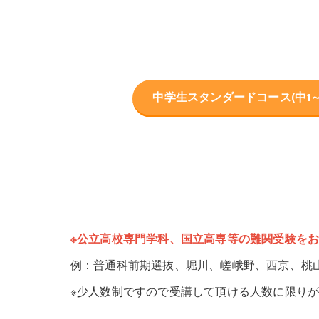
中学生スタンダードコース(中1～
※公立高校専門学科、国立高専等の難関受験を
例：普通科前期選抜、堀川、嵯峨野、西京、桃
※少人数制ですので受講して頂ける人数に限り