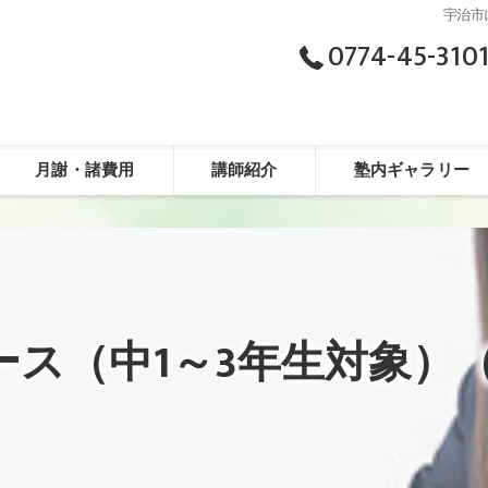
宇治市
0774-45-310
月謝・諸費用
講師紹介
塾内ギャラリー
ース（中1～3年生対象）