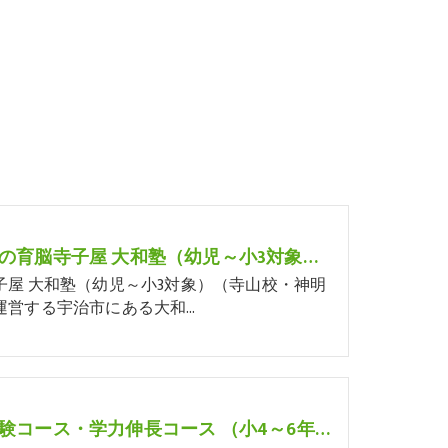
宇治市の育脳寺子屋 大和塾（幼児～小3対象）（寺山校・神明校）
子屋 大和塾（幼児～小3対象）（寺山校・神明
運営する宇治市にある大和…
中学受験コース・学力伸長コース （小4～6年生対象・少人数制個別指導）