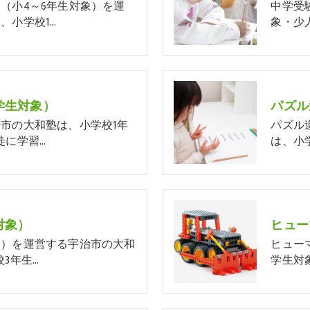
（小4～6年生対象）を運
中学受
、小学校1…
象・少
学生対象）
パズル
市の大和塾は、小学校1年
パズル
徒に学習…
は、小
対象）
象）を運営する宇治市の大和
ヒュー
3年生…
学生対