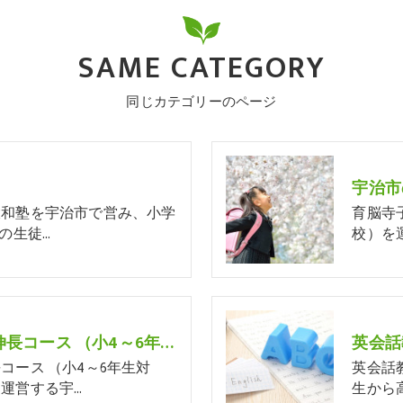
SAME CATEGORY
同じカテゴリーのページ
大和塾を宇治市で営み、小学
育脳寺
の生徒…
校）を
中学受験コース・学力伸長コース （小4～6年生対象・少人数制個別指導）
英会話
コース （小4～6年生対
英会話
運営する宇…
生から