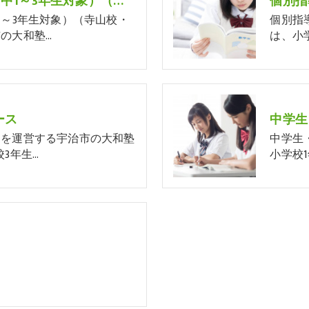
中学生プラスαコース（中1～3年生対象）（寺山校・神明校）
個別指
1～3年生対象）（寺山校・
個別指
の大和塾…
は、小
ース
中学生
スを運営する宇治市の大和塾
中学生
3年生…
小学校