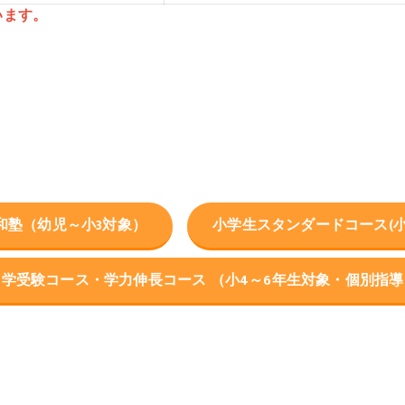
います。
和塾（幼児～小3対象）
小学生スタンダードコース(小
中学受験コース・学力伸長コース （小4～6年生対象・個別指導