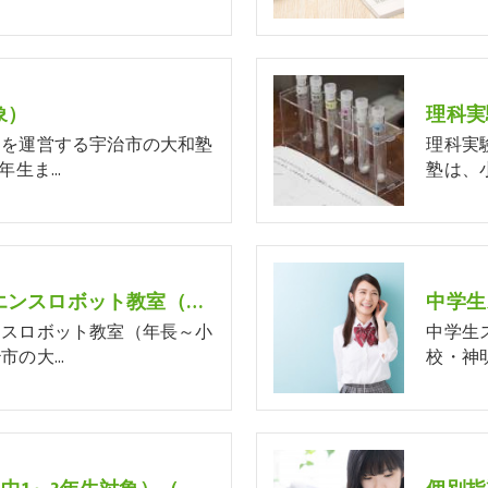
象）
理科実
）を運営する宇治市の大和塾
理科実
年生ま…
塾は、
ヒューマンキッズサイエンスロボット教室（年長～小学生対象）
ンスロボット教室（年長～小
中学生
市の大…
校・神