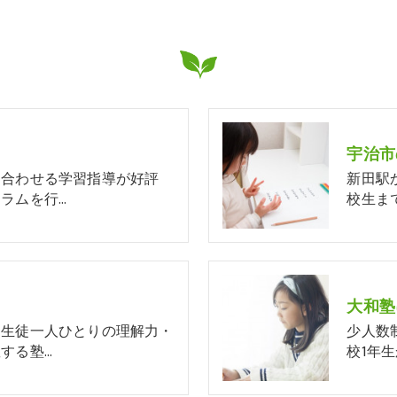
宇治市
に合わせる学習指導が好評
新田駅
ラムを行…
校生ま
大和塾
、生徒一人ひとりの理解力・
少人数
する塾…
校1年