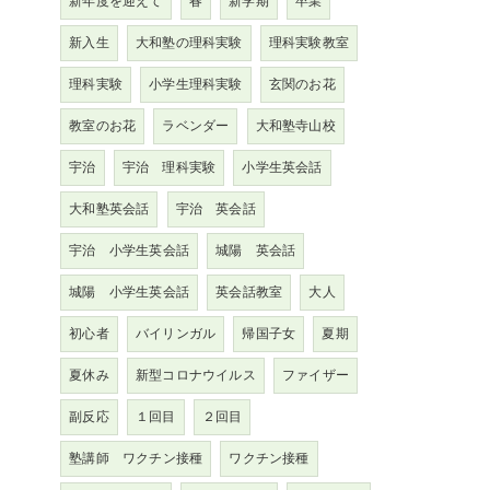
新年度を迎えて
春
新学期
卒業
新入生
大和塾の理科実験
理科実験教室
理科実験
小学生理科実験
玄関のお花
教室のお花
ラベンダー
大和塾寺山校
宇治
宇治 理科実験
小学生英会話
大和塾英会話
宇治 英会話
宇治 小学生英会話
城陽 英会話
城陽 小学生英会話
英会話教室
大人
初心者
バイリンガル
帰国子女
夏期
夏休み
新型コロナウイルス
ファイザー
副反応
１回目
２回目
塾講師 ワクチン接種
ワクチン接種