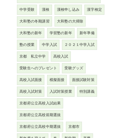
中学受験
漢検
漢検申し込み
漢字検定
大和塾の冬期講習
大和塾の大掃除
大和塾の新年
学習塾の新年
新年準備
塾の授業
中学入試
２０２１中学入試
京都 私立中学
高校入試
受験生へのプレゼント
受験グッズ
高校入試面接
模擬面接
面接試験対策
高校入試対策
入試対策授業
特別講義
京都府公立高校入試結果
京都府公立高校前期選抜
京都府公立高校中期選抜
京都市