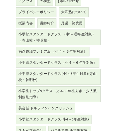
アクセス
大和塾
お問い合わせ
プライバシーポリシー
大和塾について
授業内容
講師紹介
月謝・諸費用
小学部スタンダードクラス （中1～③年生対象）
（寺山校・神明校）
満点道場プレミアム （小４～６年生対象）
小学部スタンダードクラス（小４～６年生対象）
小学部スタンダードクラス(小1～3年生対象)(寺山
校・神明校)
小学生トップαクラス （小4～6年生対象・少人数
制個別指導）
英会話 ドルフィンイングリッシュ
小学部スタンダードクラス(小4～6年生対象)
スカイプ英会話
パズル道場(小学生対象)