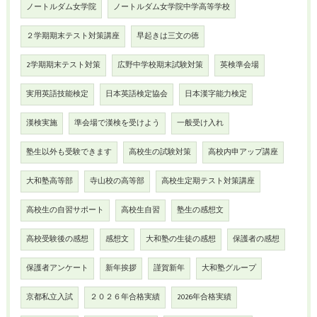
ノートルダム女学院
ノートルダム女学院中学高等学校
２学期期末テスト対策講座
早起きは三文の徳
2学期期末テスト対策
広野中学校期末試験対策
英検準会場
実用英語技能検定
日本英語検定協会
日本漢字能力検定
漢検実施
準会場で漢検を受けよう
一般受け入れ
塾生以外も受験できます
高校生の試験対策
高校内申アップ講座
大和塾高等部
寺山校の高等部
高校生定期テスト対策講座
高校生の自習サポート
高校生自習
塾生の感想文
高校受験後の感想
感想文
大和塾の生徒の感想
保護者の感想
保護者アンケート
新年挨拶
謹賀新年
大和塾グループ
京都私立入試
２０２６年合格実績
2026年合格実績