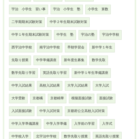
宇治 小学生 習い事
宇治 小学生 塾
小学生 算数
二学期期末試験対策
中学２年生期末試験対策
中学１年生期末試験対策
中学生 塾
宇治の塾
宇治中学校
西宇治中学校
南宇治中学校
早朝学習会
新中学１年生
先取り授業
中学準備講座
新年度生募集
数学先取
数学先取り学習
英語先取り学習
新中学１年生準備講座
中学入試結果
高校入試結果
大学入試結果
大学入試
大学受験
京都橘
京都精華
模擬面接試験
面接試験
入試面接試験
中学入試対策
京都府公立高校入試対策
中学入学準備講座
中学入学準備
入学前の学習
入学式
中学校入学
北宇治中学校
数学先取り授業
英語先取り授業