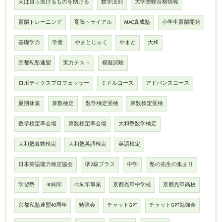
天は自ら助けるものを助ける
数学法則
大学受験合格情報
育脳トレーニング
育脳トライアル
MAC真成塾
小学生育脳開発
基礎学力
学童
やまとじゅく
やまと
大和
京都私塾連盟
実力テスト
模擬試験
ロボティクスプロフェッサー
ミドルコース
アドバンスコース
夏期休業
算数検定
数学検定受検
算数検定受検
数学検定準会場
算数検定準会場
大和塾数学検定
大和塾算数検定
大和塾英語検定
英語検定
日本英語能力検定協会
準2級プラス
中学
塾の先生の集まり
学習塾
40周年
40周年事業
京都光華中学校
京都光華高校
京都私塾連盟40周年
勉強会
チャットGPT
チャットGPT勉強会