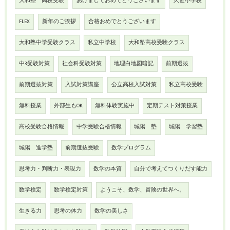
大和塾 高校受験
あけましておめでとうございます
久世小学校
FLEX
新年のご挨拶
合格おめでとうございます
大和塾中学受験クラス
私立中学校
大和塾高校受験クラス
中3受験対策
社会科受験対策
地理白地図暗記
前期選抜
前期選抜対策
入試対策講座
公立高校入試対策
私立高校受験
無料授業
外部生もOK
無料体験実施中
定期テスト対策授業
高校受験合格情報
中学受験合格情報
城陽 塾
城陽 学習塾
城陽 進学塾
前期選抜受験
数学プログラム
思考力・判断力・表現力
数学の本質
自分で考えてつくりだす能力
数学検定
数学検定対策
ようこそ、数学、冒険の世界へ。
生きる力
思考の体力
数学の美しさ