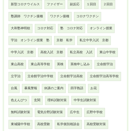
新型コロナウイルス
ファイザー
副反応
１回目
２回目
塾講師 ワクチン接種
ワクチン接種
コロナワクチン
大和塾神明校
コロナ対応
塾 コロナ対応
オンライン授業
宇治 オンライン授業 塾
京都 私学
私立中学入試 京都
中学入試 京都
高校入試 京都
私立高校 入試
東山中学校
東山高校
東山高等学校
英検
英検申し込み
立命館宇治
立宇治
立命館宇治中学校
立命館宇治高校
立命館宇治高等学校
台風
暴風警報
休講のご案内
四字熟語
お花
色えんぴつ
玄関
理科試験対策
中学生試験対策
無料試験対策
電気分野試験対策
広中生
広野中学校
東城陽中学校
高校受験
私学個別相談会
高校受験対策