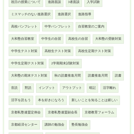
祝日の授業について
進路面談
3者面談
入学試験
ミスマッチのない進路選択
進路選択
進路指導
高校パンフレット
中学パンフレット
自習教室のご案内
大和塾自習教室
中学生の自習
高校生の自習
大和塾の受験対策
中学生テスト対策
高校生テスト対策
高校生定期テスト対策
中学生定期テスト対策
2学期期末試験対策
大和塾の期末テスト対策
秋の読書推進月間
読書推進月間
読書
音読
黙読
インプット
アウトプット
暗記
活字離れ
活字を読もう
本を好きになろう
新しいことを知ることは嬉しい
京都私塾連盟定例会
京都私塾連盟副会長
京都教育フォーラム
京都経済センター
講師の勉強会
塾長勉強会