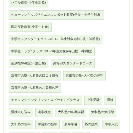
パズル道場(小学生対象)
ヒューマンキッズサイエンスロボット教室(年長～小学生対象)
理科実験教室(小学生対象)
中学生スタンダードクラス(中1～3年生対象)(寺山校・神明校)
中学生トップαクラス(中1～3年生対象)(寺山校・神明校)
個別指導教室(一里山校)
高等部スタンダードコース
京都市の塾･大和塾の口コミ情報
京都市の塾･大和塾の評判
京都市の塾･大和塾のお客様の声
チャレンジイングリッシュスピーキングクラス
中学受験
漢検
漢検申し込み
漢字検定
大和塾の冬期講習
大和塾の大掃除
大和塾の新年
学習塾の新年
新年準備
塾の授業
中学入試