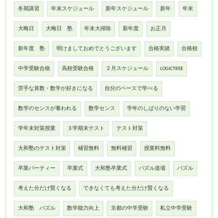
冬期講習
年末スケジュール
新年スケジュール
新年
年末
大晦日
大晦日 塾
年末大掃除
新年度
お正月
新年度 塾
明けましておめでとうございます
合格実績
合格校
中学受験合格
高校受験合格
２月スケジュール
LOGICTREE
苦手な算数・数学が好きになる
自分のペースで学べる
数学のセンスが養われる
数学センス
学年のしばりのない学習
学年末対策授業
３学期末テスト
テスト対策
大和塾のテスト対策
補習無料
無料補習
授業料無料
卒業パーティー
卒業式
大和塾卒業式
パズル道場
パズル
考えた分だけ賢くなる
できなくても考えた分だけ賢くなる
大和塾 パズル
数学能力向上
京都の中学受験
私立中学受験