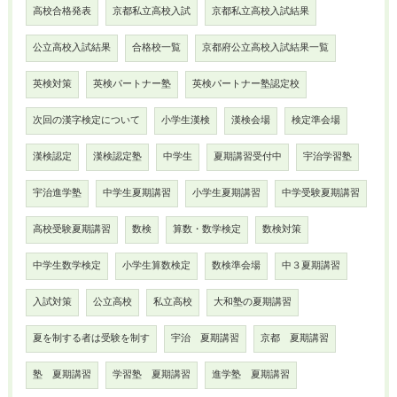
高校合格発表
京都私立高校入試
京都私立高校入試結果
公立高校入試結果
合格校一覧
京都府公立高校入試結果一覧
英検対策
英検パートナー塾
英検パートナー塾認定校
次回の漢字検定について
小学生漢検
漢検会場
検定準会場
漢検認定
漢検認定塾
中学生
夏期講習受付中
宇治学習塾
宇治進学塾
中学生夏期講習
小学生夏期講習
中学受験夏期講習
高校受験夏期講習
数検
算数・数学検定
数検対策
中学生数学検定
小学生算数検定
数検準会場
中３夏期講習
入試対策
公立高校
私立高校
大和塾の夏期講習
夏を制する者は受験を制す
宇治 夏期講習
京都 夏期講習
塾 夏期講習
学習塾 夏期講習
進学塾 夏期講習