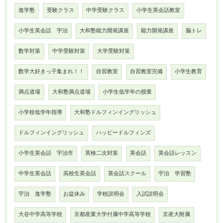
進学塾
受験クラス
中学受験クラス
小学生英会話教室
小学生英会話 宇治
大和塾能力開発講座
能力開発講座
脳トレ
数学対策
中学受験対策
大学受験対策
数学大好きっ子集まれ！！
自習教室
自習教室完備
小学生教育
満点道場
大和塾満点道場
小学生低学年の授業
小学校低学年指導
大和塾ドルフィンイングリッシュ
ドルフィンイングリッシュ
ハッピードルフィンズ
小学生英会話 宇治市
英検二次対策
英会話
英会話レッスン
中学生英会話
高校生英会話
英会話スクール
宇治 学習塾
宇治 進学塾
お盆休み
学校説明会
入試説明会
大谷中学高等学校
京都産業大学付属中学高等学校
京産大附属