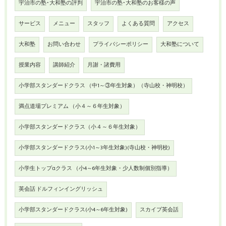
宇治市の塾･大和塾の評判
宇治市の塾･大和塾のお客様の声
サービス
メニュー
スタッフ
よくある質問
アクセス
大和塾
お問い合わせ
プライバシーポリシー
大和塾について
授業内容
講師紹介
月謝・諸費用
小学部スタンダードクラス （中1～③年生対象）（寺山校・神明校）
満点道場プレミアム （小４～６年生対象）
小学部スタンダードクラス（小４～６年生対象）
小学部スタンダードクラス(小1～3年生対象)(寺山校・神明校)
小学生トップαクラス （小4～6年生対象・少人数制個別指導）
英会話 ドルフィンイングリッシュ
小学部スタンダードクラス(小4～6年生対象)
スカイプ英会話