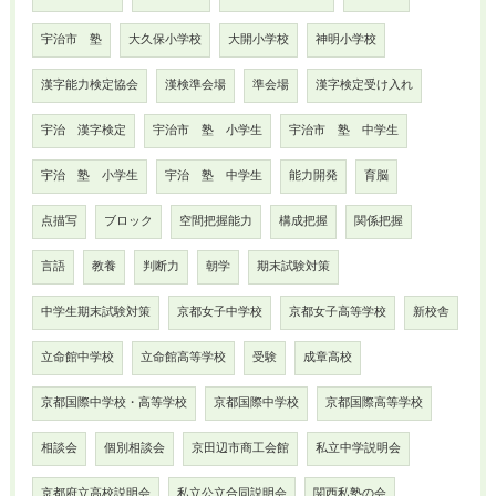
宇治市 塾
大久保小学校
大開小学校
神明小学校
漢字能力検定協会
漢検準会場
準会場
漢字検定受け入れ
宇治 漢字検定
宇治市 塾 小学生
宇治市 塾 中学生
宇治 塾 小学生
宇治 塾 中学生
能力開発
育脳
点描写
ブロック
空間把握能力
構成把握
関係把握
言語
教養
判断力
朝学
期末試験対策
中学生期末試験対策
京都女子中学校
京都女子高等学校
新校舎
立命館中学校
立命館高等学校
受験
成章高校
京都国際中学校・高等学校
京都国際中学校
京都国際高等学校
相談会
個別相談会
京田辺市商工会館
私立中学説明会
京都府立高校説明会
私立公立合同説明会
関西私塾の会