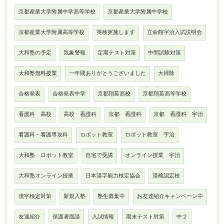
京都産業大学附属中学高等学校
京都産業大学附属中学校
京都産業大学附属高等学校
英検実施します
立命館宇治入試説明会
大和塾の予定
気象警報
定期テスト対策
中間試験対策
大和塾無料授業
一年間ありがとうございました
大掃除
合格発表
合格発表中学
京都翔英高校
京都翔英高等学校
看護科 高校
高校 看護科
京都 看護科
京都 看護科 宇治
看護科・看護専攻科
ロボット教室
ロボット教室 宇治
大和塾 ロボット教室
自宅で受講
オンライン授業 宇治
大和塾オンライン授業
日本漢字能力検定協会
漢検認定校
漢字検定対策
新規入塾
塾生募集中
お友達紹介キャンペーン中
友達紹介
保護者面談
入試情報
期末テスト対策
中２