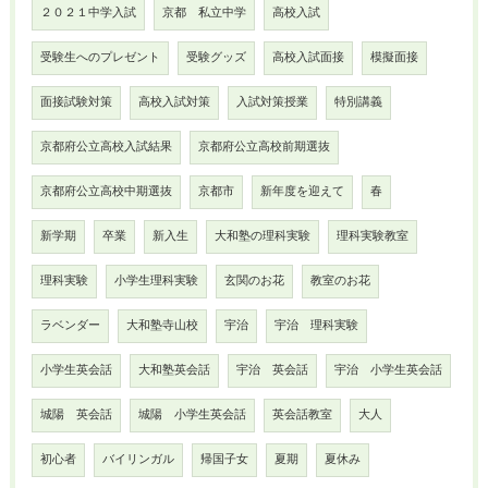
２０２１中学入試
京都 私立中学
高校入試
受験生へのプレゼント
受験グッズ
高校入試面接
模擬面接
面接試験対策
高校入試対策
入試対策授業
特別講義
京都府公立高校入試結果
京都府公立高校前期選抜
京都府公立高校中期選抜
京都市
新年度を迎えて
春
新学期
卒業
新入生
大和塾の理科実験
理科実験教室
理科実験
小学生理科実験
玄関のお花
教室のお花
ラベンダー
大和塾寺山校
宇治
宇治 理科実験
小学生英会話
大和塾英会話
宇治 英会話
宇治 小学生英会話
城陽 英会話
城陽 小学生英会話
英会話教室
大人
初心者
バイリンガル
帰国子女
夏期
夏休み