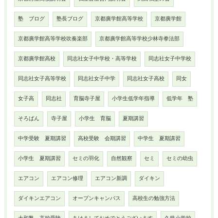
塾 ブログ
塾長ブログ
京都廣学館高等学校
京都廣学館
京都廣学館高等学校吹奏楽部
京都廣学館高等学校少林寺拳法部
京都廣学館高校
同志社女子中学校・高等学校
同志社女子中学校
同志社女子高等学校
同志社女子中学
同志社女子高校
同女
女子高
同志社
育脳寺子屋
小学生低学年指導
低学年 塾
そろばん
寺子屋
小学生 育脳
夏期講習
中学受験 夏期講習
高校受験 会期講習
中学生 夏期講習
小学生 夏期講習
セミの羽化
自然観察
セミ
セミの幼虫
エアコン
エアコン修理
エアコン新調
ダイキン
ダイキンエアコン
オープンキャンパス
高校生の勉強方法