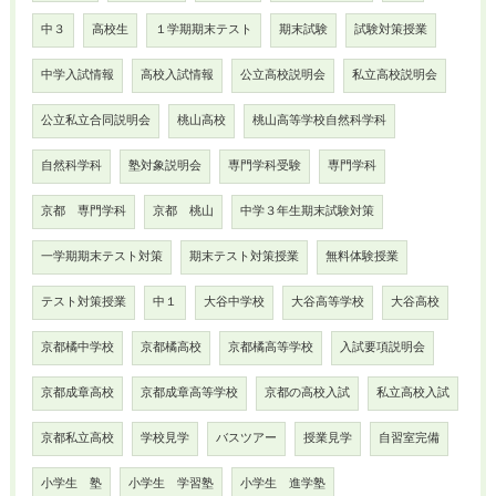
中３
高校生
１学期期末テスト
期末試験
試験対策授業
中学入試情報
高校入試情報
公立高校説明会
私立高校説明会
公立私立合同説明会
桃山高校
桃山高等学校自然科学科
自然科学科
塾対象説明会
専門学科受験
専門学科
京都 専門学科
京都 桃山
中学３年生期末試験対策
一学期期末テスト対策
期末テスト対策授業
無料体験授業
テスト対策授業
中１
大谷中学校
大谷高等学校
大谷高校
京都橘中学校
京都橘高校
京都橘高等学校
入試要項説明会
京都成章高校
京都成章高等学校
京都の高校入試
私立高校入試
京都私立高校
学校見学
バスツアー
授業見学
自習室完備
小学生 塾
小学生 学習塾
小学生 進学塾