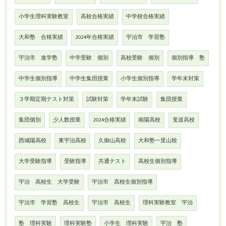
小学生理科実験教室
高校合格実績
中学校合格実績
大和塾 合格実績
2024年合格実績
宇治市 学習塾
宇治市 進学塾
中学受験 個別
高校受験 個別
個別指導 塾
中学生個別指導
中学生集団授業
小学生個別指導
学年末対策
３学期定期テスト対策
試験対策
学年末試験
集団授業
集団個別
少人数授業
2024合格実績
南陽高校
莵道高校
西城陽高校
東宇治高校
久御山高校
大和塾一里山校
大学受験指導
受験指導
共通テスト
高校生個別指導
宇治 高校生 大学受験
宇治市 高校生個別指導
宇治市 学習塾 高校生
宇治市 高校生
理科実験教室 宇治
塾 理科実験
理科実験塾
小学生 理科実験
宇治 塾