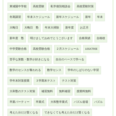
東城陽中学校
高校受験
私学個別相談会
高校受験対策
冬期講習
年末スケジュール
新年スケジュール
新年
年末
大晦日
大晦日 塾
年末大掃除
新年度
お正月
新年度 塾
明けましておめでとうございます
合格実績
合格校
中学受験合格
高校受験合格
２月スケジュール
LOGICTREE
苦手な算数・数学が好きになる
自分のペースで学べる
数学のセンスが養われる
数学センス
学年のしばりのない学習
学年末対策授業
３学期末テスト
テスト対策
大和塾のテスト対策
補習無料
無料補習
授業料無料
卒業パーティー
卒業式
大和塾卒業式
パズル道場
パズル
考えた分だけ賢くなる
できなくても考えた分だけ賢くなる