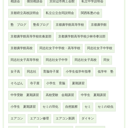
相談会
個別相談会
京田辺市商工会館
私立中学説明会
京都府立高校説明会
私立公立合同説明会
関西私塾の会
塾 ブログ
塾長ブログ
京都廣学館高等学校
京都廣学館
京都廣学館高等学校吹奏楽部
京都廣学館高等学校少林寺拳法部
京都廣学館高校
同志社女子中学校・高等学校
同志社女子中学校
同志社女子高等学校
同志社女子中学
同志社女子高校
同女
女子高
同志社
育脳寺子屋
小学生低学年指導
低学年 塾
そろばん
寺子屋
小学生 育脳
夏期講習
中学受験 夏期講習
高校受験 会期講習
中学生 夏期講習
小学生 夏期講習
セミの羽化
自然観察
セミ
セミの幼虫
エアコン
エアコン修理
エアコン新調
ダイキン