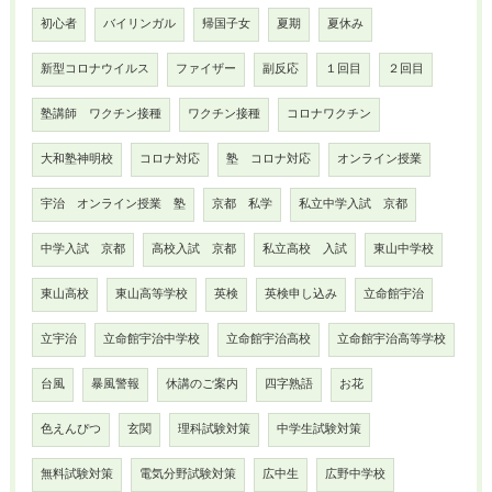
初心者
バイリンガル
帰国子女
夏期
夏休み
新型コロナウイルス
ファイザー
副反応
１回目
２回目
塾講師 ワクチン接種
ワクチン接種
コロナワクチン
大和塾神明校
コロナ対応
塾 コロナ対応
オンライン授業
宇治 オンライン授業 塾
京都 私学
私立中学入試 京都
中学入試 京都
高校入試 京都
私立高校 入試
東山中学校
東山高校
東山高等学校
英検
英検申し込み
立命館宇治
立宇治
立命館宇治中学校
立命館宇治高校
立命館宇治高等学校
台風
暴風警報
休講のご案内
四字熟語
お花
色えんぴつ
玄関
理科試験対策
中学生試験対策
無料試験対策
電気分野試験対策
広中生
広野中学校