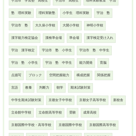
宇治市 学習塾 高校生
宇治市 高校生
理科実験教室 宇治
塾 理科実験
理科実験塾
小学生 理科実験
宇治 塾
宇治市 塾
大久保小学校
大開小学校
神明小学校
漢字能力検定協会
漢検準会場
準会場
漢字検定受け入れ
宇治 漢字検定
宇治市 塾 小学生
宇治市 塾 中学生
宇治 塾 小学生
宇治 塾 中学生
能力開発
育脳
点描写
ブロック
空間把握能力
構成把握
関係把握
言語
教養
判断力
朝学
期末試験対策
中学生期末試験対策
京都女子中学校
京都女子高等学校
新校舎
立命館中学校
立命館高等学校
受験
成章高校
京都国際中学校・高等学校
京都国際中学校
京都国際高等学校