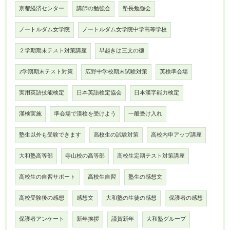
京都経済センター
講師の勉強会
塾長勉強会
ノートルダム女学院
ノートルダム女学院中学高等学校
２学期期末テスト対策講座
早起きは三文の徳
2学期期末テスト対策
広野中学校期末試験対策
英検準会場
実用英語技能検定
日本英語検定協会
日本漢字能力検定
漢検実施
準会場で漢検を受けよう
一般受け入れ
塾生以外も受験できます
高校生の試験対策
高校内申アップ講座
大和塾高等部
寺山校の高等部
高校生定期テスト対策講座
高校生の自習サポート
高校生自習
塾生の感想文
高校受験後の感想
感想文
大和塾の生徒の感想
保護者の感想
保護者アンケート
新年挨拶
謹賀新年
大和塾グループ