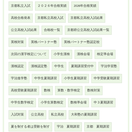
京都私立入試
２０２６年合格実績
2026年合格実績
高校合格発表
京都私立高校入試
京都私立高校入試結果
公立高校入試結果
合格校一覧
京都府公立高校入試結果一覧
英検対策
英検パートナー塾
英検パートナー塾認定校
次回の漢字検定について
小学生漢検
漢検会場
検定準会場
漢検認定
漢検認定塾
中学生
夏期講習受付中
宇治学習塾
宇治進学塾
中学生夏期講習
小学生夏期講習
中学受験夏期講習
高校受験夏期講習
数検
算数・数学検定
数検対策
中学生数学検定
小学生算数検定
数検準会場
中３夏期講習
入試対策
公立高校
私立高校
大和塾の夏期講習
夏を制する者は受験を制す
宇治 夏期講習
京都 夏期講習