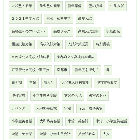
大和塾の新年
学習塾の新年
新年準備
塾の授業
中学入試
２０２１中学入試
京都 私立中学
高校入試
受験生へのプレゼント
受験グッズ
高校入試面接
模擬面接
面接試験対策
高校入試対策
入試対策授業
特別講義
京都府公立高校入試結果
京都府公立高校前期選抜
京都府公立高校中期選抜
京都市
新年度を迎えて
春
新学期
卒業
新入生
大和塾の理科実験
理科実験教室
理科実験
小学生理科実験
玄関のお花
教室のお花
ラベンダー
大和塾寺山校
宇治
宇治 理科実験
小学生英会話
大和塾英会話
宇治 英会話
宇治 小学生英会話
城陽 英会話
城陽 小学生英会話
英会話教室
大人