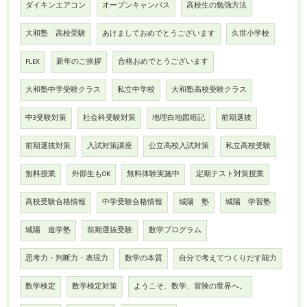
ダイキンエアコン
オープンキャンパス
高校生の勉強方法
大和塾 高校受験
あけましておめでとうございます
久世小学校
FLEX
新年のご挨拶
合格おめでとうございます
大和塾中学受験クラス
私立中学校
大和塾高校受験クラス
中3受験対策
社会科受験対策
地理白地図暗記
前期選抜
前期選抜対策
入試対策講座
公立高校入試対策
私立高校受験
無料授業
外部生もOK
無料体験実施中
定期テスト対策授業
高校受験合格情報
中学受験合格情報
城陽 塾
城陽 学習塾
城陽 進学塾
前期選抜受験
数学プログラム
思考力・判断力・表現力
数学の本質
自分で考えてつくりだす能力
数学検定
数学検定対策
ようこそ、数学、冒険の世界へ。