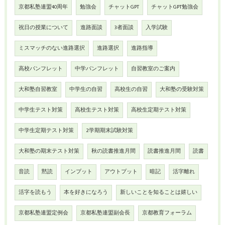
京都私塾連盟40周年
勉強会
チャットGPT
チャットGPT勉強会
祝日の授業について
進路面談
3者面談
入学試験
ミスマッチのない進路選択
進路選択
進路指導
高校パンフレット
中学パンフレット
自習教室のご案内
大和塾自習教室
中学生の自習
高校生の自習
大和塾の受験対策
中学生テスト対策
高校生テスト対策
高校生定期テスト対策
中学生定期テスト対策
2学期期末試験対策
大和塾の期末テスト対策
秋の読書推進月間
読書推進月間
読書
音読
黙読
インプット
アウトプット
暗記
活字離れ
活字を読もう
本を好きになろう
新しいことを知ることは嬉しい
京都私塾連盟定例会
京都私塾連盟副会長
京都教育フォーラム