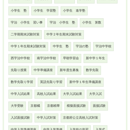
小学生 塾
小学生 学習塾
小学生 進学塾
宇治 小学生 習い事
宇治 小学生 塾
小学生 算数
二学期期末試験対策
中学２年生期末試験対策
中学１年生期末試験対策
中学生 塾
宇治の塾
宇治中学校
西宇治中学校
南宇治中学校
早朝学習会
新中学１年生
先取り授業
中学準備講座
新年度生募集
数学先取
数学先取り学習
英語先取り学習
新中学１年生準備講座
中学入試結果
高校入試結果
大学入試結果
大学入試
大学受験
京都橘
京都精華
模擬面接試験
面接試験
入試面接試験
中学入試対策
京都府公立高校入試対策
中学入学準備講座
中学入学準備
入学前の学習
入学式