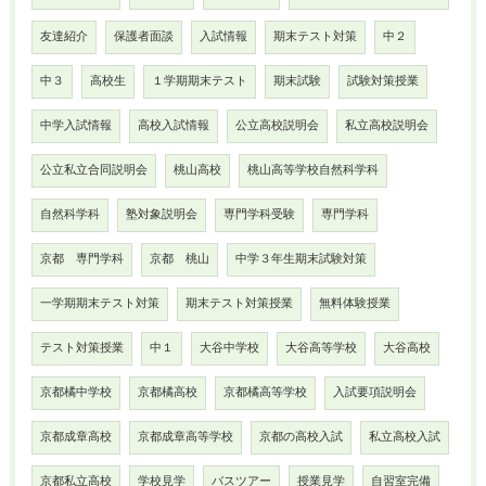
友達紹介
保護者面談
入試情報
期末テスト対策
中２
中３
高校生
１学期期末テスト
期末試験
試験対策授業
中学入試情報
高校入試情報
公立高校説明会
私立高校説明会
公立私立合同説明会
桃山高校
桃山高等学校自然科学科
自然科学科
塾対象説明会
専門学科受験
専門学科
京都 専門学科
京都 桃山
中学３年生期末試験対策
一学期期末テスト対策
期末テスト対策授業
無料体験授業
テスト対策授業
中１
大谷中学校
大谷高等学校
大谷高校
京都橘中学校
京都橘高校
京都橘高等学校
入試要項説明会
京都成章高校
京都成章高等学校
京都の高校入試
私立高校入試
京都私立高校
学校見学
バスツアー
授業見学
自習室完備