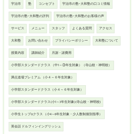
宇治市
塾
コンセプト
宇治市の塾･大和塾の口コミ情報
宇治市の塾･大和塾の評判
宇治市の塾･大和塾のお客様の声
サービス
メニュー
スタッフ
よくある質問
アクセス
大和塾
お問い合わせ
プライバシーポリシー
大和塾について
授業内容
講師紹介
月謝・諸費用
小学部スタンダードクラス （中1～③年生対象）（寺山校・神明校）
満点道場プレミアム （小４～６年生対象）
小学部スタンダードクラス（小４～６年生対象）
小学部スタンダードクラス(小1～3年生対象)(寺山校・神明校)
小学生トップαクラス （小4～6年生対象・少人数制個別指導）
英会話 ドルフィンイングリッシュ