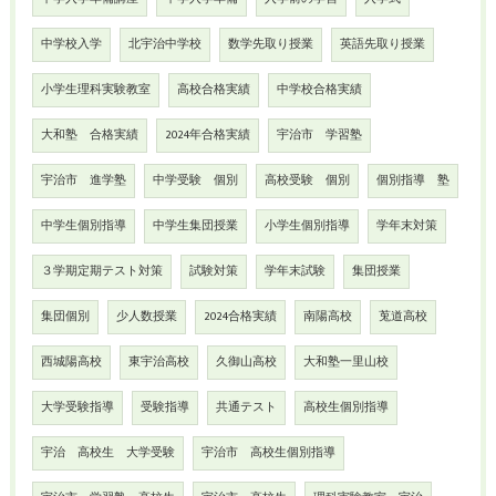
中学校入学
北宇治中学校
数学先取り授業
英語先取り授業
小学生理科実験教室
高校合格実績
中学校合格実績
大和塾 合格実績
2024年合格実績
宇治市 学習塾
宇治市 進学塾
中学受験 個別
高校受験 個別
個別指導 塾
中学生個別指導
中学生集団授業
小学生個別指導
学年末対策
３学期定期テスト対策
試験対策
学年末試験
集団授業
集団個別
少人数授業
2024合格実績
南陽高校
莵道高校
西城陽高校
東宇治高校
久御山高校
大和塾一里山校
大学受験指導
受験指導
共通テスト
高校生個別指導
宇治 高校生 大学受験
宇治市 高校生個別指導