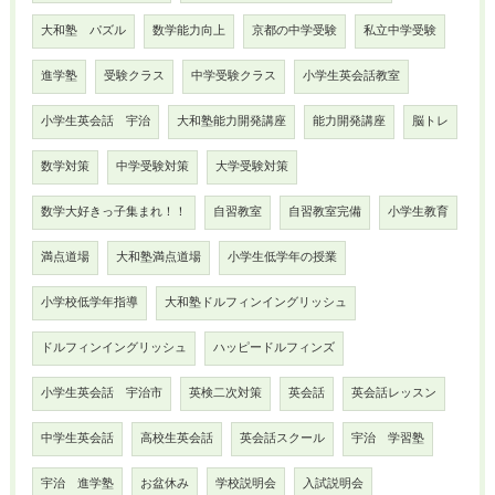
大和塾 パズル
数学能力向上
京都の中学受験
私立中学受験
進学塾
受験クラス
中学受験クラス
小学生英会話教室
小学生英会話 宇治
大和塾能力開発講座
能力開発講座
脳トレ
数学対策
中学受験対策
大学受験対策
数学大好きっ子集まれ！！
自習教室
自習教室完備
小学生教育
満点道場
大和塾満点道場
小学生低学年の授業
小学校低学年指導
大和塾ドルフィンイングリッシュ
ドルフィンイングリッシュ
ハッピードルフィンズ
小学生英会話 宇治市
英検二次対策
英会話
英会話レッスン
中学生英会話
高校生英会話
英会話スクール
宇治 学習塾
宇治 進学塾
お盆休み
学校説明会
入試説明会