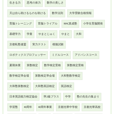
生きる力
思考の体力
数学の美しさ
天は自ら助けるものを助ける
数学法則
大学受験合格情報
育脳トレーニング
育脳トライアル
MAC真成塾
小学生育脳開発
基礎学力
学童
やまとじゅく
やまと
大和
京都私塾連盟
実力テスト
模擬試験
ロボティクスプロフェッサー
ミドルコース
アドバンスコース
夏期休業
算数検定
数学検定受検
算数検定受検
数学検定準会場
算数検定準会場
大和塾数学検定
大和塾算数検定
大和塾英語検定
英語検定
日本英語能力検定協会
準2級プラス
中学
塾の先生の集まり
学習塾
40周年
40周年事業
京都光華中学校
京都光華高校