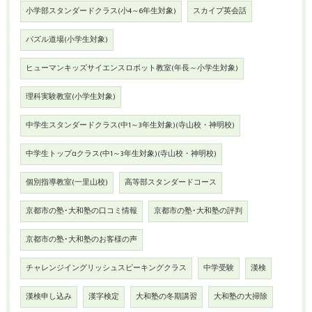
小学部スタンダードクラス(小4～6年生対象)
スカイプ英会話
パズル道場(小学生対象)
ヒューマンキッズサイエンスロボット教室(年長～小学生対象)
理科実験教室(小学生対象)
中学生スタンダードクラス(中1～3年生対象)(寺山校・神明校)
中学生トップαクラス(中1～3年生対象)(寺山校・神明校)
個別指導教室(一里山校)
高等部スタンダードコース
京都市の塾･大和塾の口コミ情報
京都市の塾･大和塾の評判
京都市の塾･大和塾のお客様の声
チャレンジイングリッシュスピーキングクラス
中学受験
漢検
漢検申し込み
漢字検定
大和塾の冬期講習
大和塾の大掃除