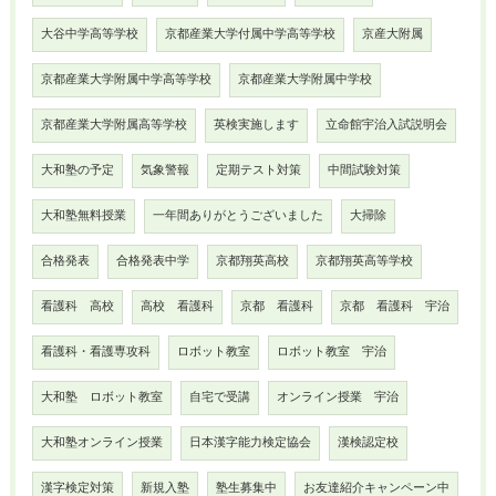
大谷中学高等学校
京都産業大学付属中学高等学校
京産大附属
京都産業大学附属中学高等学校
京都産業大学附属中学校
京都産業大学附属高等学校
英検実施します
立命館宇治入試説明会
大和塾の予定
気象警報
定期テスト対策
中間試験対策
大和塾無料授業
一年間ありがとうございました
大掃除
合格発表
合格発表中学
京都翔英高校
京都翔英高等学校
看護科 高校
高校 看護科
京都 看護科
京都 看護科 宇治
看護科・看護専攻科
ロボット教室
ロボット教室 宇治
大和塾 ロボット教室
自宅で受講
オンライン授業 宇治
大和塾オンライン授業
日本漢字能力検定協会
漢検認定校
漢字検定対策
新規入塾
塾生募集中
お友達紹介キャンペーン中