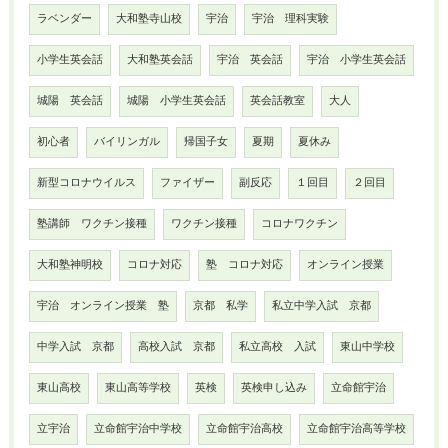
ラベンダー
大和塾寺山校
宇治
宇治 理科実験
小学生英会話
大和塾英会話
宇治 英会話
宇治 小学生英会話
城陽 英会話
城陽 小学生英会話
英会話教室
大人
初心者
バイリンガル
帰国子女
夏期
夏休み
新型コロナウイルス
ファイザー
副反応
１回目
２回目
塾講師 ワクチン接種
ワクチン接種
コロナワクチン
大和塾神明校
コロナ対応
塾 コロナ対応
オンライン授業
宇治 オンライン授業 塾
京都 私学
私立中学入試 京都
中学入試 京都
高校入試 京都
私立高校 入試
東山中学校
東山高校
東山高等学校
英検
英検申し込み
立命館宇治
立宇治
立命館宇治中学校
立命館宇治高校
立命館宇治高等学校