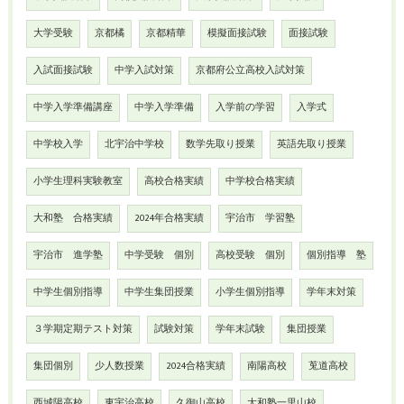
大学受験
京都橘
京都精華
模擬面接試験
面接試験
入試面接試験
中学入試対策
京都府公立高校入試対策
中学入学準備講座
中学入学準備
入学前の学習
入学式
中学校入学
北宇治中学校
数学先取り授業
英語先取り授業
小学生理科実験教室
高校合格実績
中学校合格実績
大和塾 合格実績
2024年合格実績
宇治市 学習塾
宇治市 進学塾
中学受験 個別
高校受験 個別
個別指導 塾
中学生個別指導
中学生集団授業
小学生個別指導
学年末対策
３学期定期テスト対策
試験対策
学年末試験
集団授業
集団個別
少人数授業
2024合格実績
南陽高校
莵道高校
西城陽高校
東宇治高校
久御山高校
大和塾一里山校