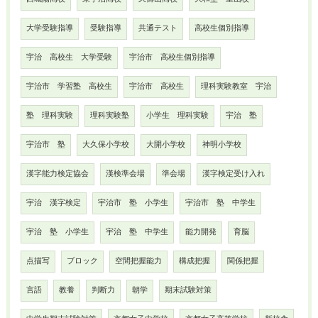
大学受験指導
受験指導
共通テスト
高校生個別指導
宇治 高校生 大学受験
宇治市 高校生個別指導
宇治市 学習塾 高校生
宇治市 高校生
理科実験教室 宇治
塾 理科実験
理科実験塾
小学生 理科実験
宇治 塾
宇治市 塾
大久保小学校
大開小学校
神明小学校
漢字能力検定協会
漢検準会場
準会場
漢字検定受け入れ
宇治 漢字検定
宇治市 塾 小学生
宇治市 塾 中学生
宇治 塾 小学生
宇治 塾 中学生
能力開発
育脳
点描写
ブロック
空間把握能力
構成把握
関係把握
言語
教養
判断力
朝学
期末試験対策