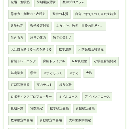
城陽 進学塾
前期選抜受験
数学プログラム
思考力・判断力・表現力
数学の本質
自分で考えてつくりだす能力
数学検定
数学検定対策
ようこそ、数学、冒険の世界へ。
生きる力
思考の体力
数学の美しさ
天は自ら助けるものを助ける
数学法則
大学受験合格情報
育脳トレーニング
育脳トライアル
MAC真成塾
小学生育脳開発
基礎学力
学童
やまとじゅく
やまと
大和
京都私塾連盟
実力テスト
模擬試験
ロボティクスプロフェッサー
ミドルコース
アドバンスコース
夏期休業
算数検定
数学検定受検
算数検定受検
数学検定準会場
算数検定準会場
大和塾数学検定