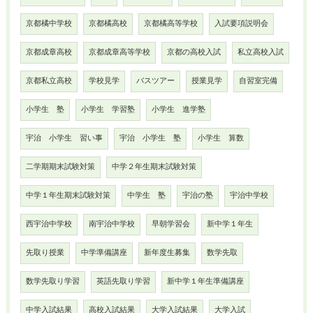
京都橘中学校
京都橘高校
京都橘高等学校
入試要項説明会
京都成章高校
京都成章高等学校
京都の高校入試
私立高校入試
京都私立高校
学校見学
バスツアー
授業見学
自習室完備
小学生 塾
小学生 学習塾
小学生 進学塾
宇治 小学生 習い事
宇治 小学生 塾
小学生 算数
二学期期末試験対策
中学２年生期末試験対策
中学１年生期末試験対策
中学生 塾
宇治の塾
宇治中学校
西宇治中学校
南宇治中学校
早朝学習会
新中学１年生
先取り授業
中学準備講座
新年度生募集
数学先取
数学先取り学習
英語先取り学習
新中学１年生準備講座
中学入試結果
高校入試結果
大学入試結果
大学入試