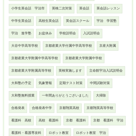
小学生英会話 宇治市
英検二次対策
英会話
英会話レッスン
中学生英会話
高校生英会話
英会話スクール
宇治 学習塾
宇治 進学塾
お盆休み
学校説明会
入試説明会
大谷中学高等学校
京都産業大学付属中学高等学校
京産大附属
京都産業大学附属中学高等学校
京都産業大学附属中学校
京都産業大学附属高等学校
英検実施します
立命館宇治入試説明会
大和塾の予定
気象警報
定期テスト対策
中間試験対策
大和塾無料授業
一年間ありがとうございました
大掃除
合格発表
合格発表中学
京都翔英高校
京都翔英高等学校
看護科 高校
高校 看護科
京都 看護科
京都 看護科 宇治
看護科・看護専攻科
ロボット教室
ロボット教室 宇治