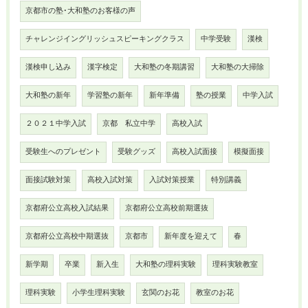
京都市の塾･大和塾のお客様の声
チャレンジイングリッシュスピーキングクラス
中学受験
漢検
漢検申し込み
漢字検定
大和塾の冬期講習
大和塾の大掃除
大和塾の新年
学習塾の新年
新年準備
塾の授業
中学入試
２０２１中学入試
京都 私立中学
高校入試
受験生へのプレゼント
受験グッズ
高校入試面接
模擬面接
面接試験対策
高校入試対策
入試対策授業
特別講義
京都府公立高校入試結果
京都府公立高校前期選抜
京都府公立高校中期選抜
京都市
新年度を迎えて
春
新学期
卒業
新入生
大和塾の理科実験
理科実験教室
理科実験
小学生理科実験
玄関のお花
教室のお花