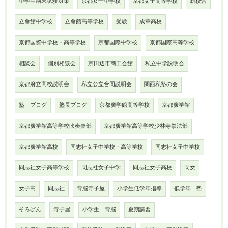
中学生期末試験対策
京都女子中学校
京都女子高等学校
新校舎
立命館中学校
立命館高等学校
受験
成章高校
京都国際中学校・高等学校
京都国際中学校
京都国際高等学校
相談会
個別相談会
京田辺市商工会館
私立中学説明会
京都府立高校説明会
私立公立合同説明会
関西私塾の会
塾 ブログ
塾長ブログ
京都廣学館高等学校
京都廣学館
京都廣学館高等学校吹奏楽部
京都廣学館高等学校少林寺拳法部
京都廣学館高校
同志社女子中学校・高等学校
同志社女子中学校
同志社女子高等学校
同志社女子中学
同志社女子高校
同女
女子高
同志社
育脳寺子屋
小学生低学年指導
低学年 塾
そろばん
寺子屋
小学生 育脳
夏期講習