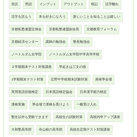
音読
黙読
インプット
アウトプット
暗記
活字離れ
活字を読もう
本を好きになろう
新しいことを知ることは嬉しい
京都私塾連盟定例会
京都私塾連盟副会長
京都教育フォーラム
京都経済センター
講師の勉強会
塾長勉強会
ノートルダム女学院
ノートルダム女学院中学高等学校
２学期期末テスト対策講座
早起きは三文の徳
2学期期末テスト対策
広野中学校期末試験対策
英検準会場
実用英語技能検定
日本英語検定協会
日本漢字能力検定
漢検実施
準会場で漢検を受けよう
一般受け入れ
塾生以外も受験できます
高校生の試験対策
高校内申アップ講座
大和塾高等部
寺山校の高等部
高校生定期テスト対策講座