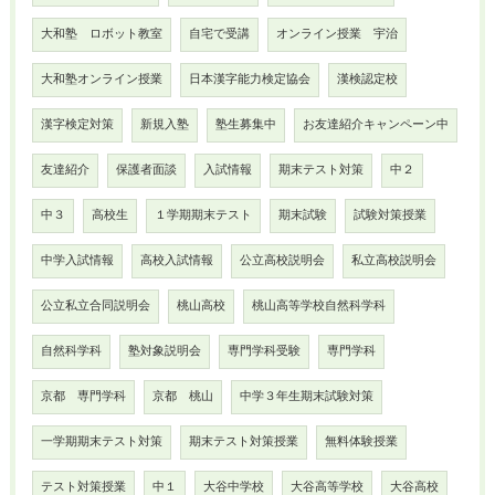
大和塾 ロボット教室
自宅で受講
オンライン授業 宇治
大和塾オンライン授業
日本漢字能力検定協会
漢検認定校
漢字検定対策
新規入塾
塾生募集中
お友達紹介キャンペーン中
友達紹介
保護者面談
入試情報
期末テスト対策
中２
中３
高校生
１学期期末テスト
期末試験
試験対策授業
中学入試情報
高校入試情報
公立高校説明会
私立高校説明会
公立私立合同説明会
桃山高校
桃山高等学校自然科学科
自然科学科
塾対象説明会
専門学科受験
専門学科
京都 専門学科
京都 桃山
中学３年生期末試験対策
一学期期末テスト対策
期末テスト対策授業
無料体験授業
テスト対策授業
中１
大谷中学校
大谷高等学校
大谷高校