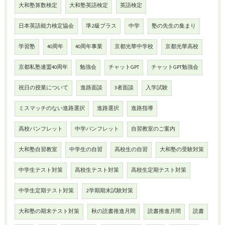
大和塾算数検定
大和塾英語検定
英語検定
日本英語能力検定協会
準2級プラス
中学
塾の先生の集まり
学習塾
40周年
40周年事業
京都光華中学校
京都光華高校
京都私塾連盟40周年
勉強会
チャットGPT
チャットGPT勉強会
祝日の授業について
進路面談
3者面談
入学試験
ミスマッチのない進路選択
進路選択
進路指導
高校パンフレット
中学パンフレット
自習教室のご案内
大和塾自習教室
中学生の自習
高校生の自習
大和塾の受験対策
中学生テスト対策
高校生テスト対策
高校生定期テスト対策
中学生定期テスト対策
2学期期末試験対策
大和塾の期末テスト対策
秋の読書推進月間
読書推進月間
読書