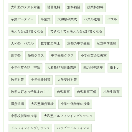
大和塾のテスト対策
補習無料
無料補習
授業料無料
卒業パーティー
卒業式
大和塾卒業式
パズル道場
パズル
考えた分だけ賢くなる
できなくても考えた分だけ賢くなる
大和塾 パズル
数学能力向上
京都の中学受験
私立中学受験
進学塾
受験クラス
中学受験クラス
小学生英会話教室
小学生英会話 宇治
大和塾能力開発講座
能力開発講座
脳トレ
数学対策
中学受験対策
大学受験対策
数学大好きっ子集まれ！！
自習教室
自習教室完備
小学生教育
満点道場
大和塾満点道場
小学生低学年の授業
小学校低学年指導
大和塾ドルフィンイングリッシュ
ドルフィンイングリッシュ
ハッピードルフィンズ