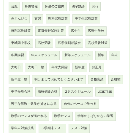
台風
暴風警報
休講のご案内
四字熟語
お花
色えんぴつ
玄関
理科試験対策
中学生試験対策
無料試験対策
電気分野試験対策
広中生
広野中学校
東城陽中学校
高校受験
私学個別相談会
高校受験対策
冬期講習
年末スケジュール
新年スケジュール
新年
年末
大晦日
大晦日 塾
年末大掃除
新年度
お正月
新年度 塾
明けましておめでとうございます
合格実績
合格校
中学受験合格
高校受験合格
２月スケジュール
LOGICTREE
苦手な算数・数学が好きになる
自分のペースで学べる
数学のセンスが養われる
数学センス
学年のしばりのない学習
学年末対策授業
３学期末テスト
テスト対策