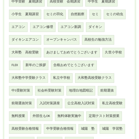
中学受験 夏期講習
高校受験 会期講習
中学生 夏期講習
小学生 夏期講習
セミの羽化
自然観察
セミ
セミの幼虫
エアコン
エアコン修理
エアコン新調
ダイキン
ダイキンエアコン
オープンキャンパス
高校生の勉強方法
大和塾 高校受験
あけましておめでとうございます
久世小学校
FLEX
新年のご挨拶
合格おめでとうございます
大和塾中学受験クラス
私立中学校
大和塾高校受験クラス
中3受験対策
社会科受験対策
地理白地図暗記
前期選抜
前期選抜対策
入試対策講座
公立高校入試対策
私立高校受験
無料授業
外部生もOK
無料体験実施中
定期テスト対策授業
高校受験合格情報
中学受験合格情報
城陽 塾
城陽 学習塾