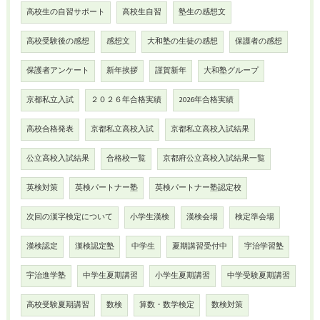
高校生の自習サポート
高校生自習
塾生の感想文
高校受験後の感想
感想文
大和塾の生徒の感想
保護者の感想
保護者アンケート
新年挨拶
謹賀新年
大和塾グループ
京都私立入試
２０２６年合格実績
2026年合格実績
高校合格発表
京都私立高校入試
京都私立高校入試結果
公立高校入試結果
合格校一覧
京都府公立高校入試結果一覧
英検対策
英検パートナー塾
英検パートナー塾認定校
次回の漢字検定について
小学生漢検
漢検会場
検定準会場
漢検認定
漢検認定塾
中学生
夏期講習受付中
宇治学習塾
宇治進学塾
中学生夏期講習
小学生夏期講習
中学受験夏期講習
高校受験夏期講習
数検
算数・数学検定
数検対策