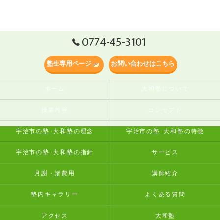
0774-45-3101
塾生専用ページ
お問い合わせはこちら
ホーム
大和塾について
授業内容
コンセプト
宇治市の塾･大和塾の理念
宇治市の塾･大和塾の特徴
宇治市の塾･大和塾の指針
サービス
月謝・諸費用
講師紹介
塾内ギャラリー
よくある質問
アクセス
大和塾