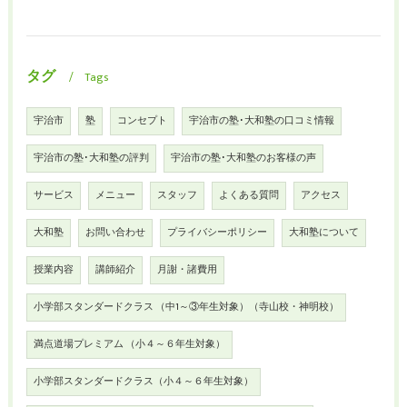
タグ
Tags
宇治市
塾
コンセプト
宇治市の塾･大和塾の口コミ情報
宇治市の塾･大和塾の評判
宇治市の塾･大和塾のお客様の声
サービス
メニュー
スタッフ
よくある質問
アクセス
大和塾
お問い合わせ
プライバシーポリシー
大和塾について
授業内容
講師紹介
月謝・諸費用
小学部スタンダードクラス （中1～③年生対象）（寺山校・神明校）
満点道場プレミアム （小４～６年生対象）
小学部スタンダードクラス（小４～６年生対象）