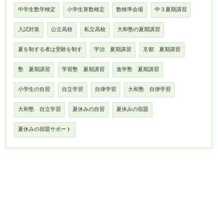
中学生数学検定
小学生算数検定
数検準会場
中３夏期講習
入試対策
公立高校
私立高校
大和塾の夏期講習
夏を制する者は受験を制す
宇治 夏期講習
京都 夏期講習
塾 夏期講習
学習塾 夏期講習
進学塾 夏期講習
小学生の自習
自立学習
自律学習
大和塾 自律学習
大和塾 自立学習
夏休みの自習
夏休みの宿題
夏休みの宿題サポート