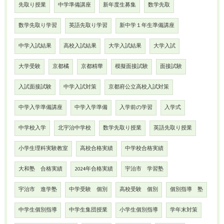
先取り授業
中学準備講座
新年度生募集
数学先取
数学先取り学習
英語先取り学習
新中学１年生準備講座
中学入試結果
高校入試結果
大学入試結果
大学入試
大学受験
京都橘
京都精華
模擬面接試験
面接試験
入試面接試験
中学入試対策
京都府公立高校入試対策
中学入学準備講座
中学入学準備
入学前の学習
入学式
中学校入学
北宇治中学校
数学先取り授業
英語先取り授業
小学生理科実験教室
高校合格実績
中学校合格実績
大和塾 合格実績
2024年合格実績
宇治市 学習塾
宇治市 進学塾
中学受験 個別
高校受験 個別
個別指導 塾
中学生個別指導
中学生集団授業
小学生個別指導
学年末対策