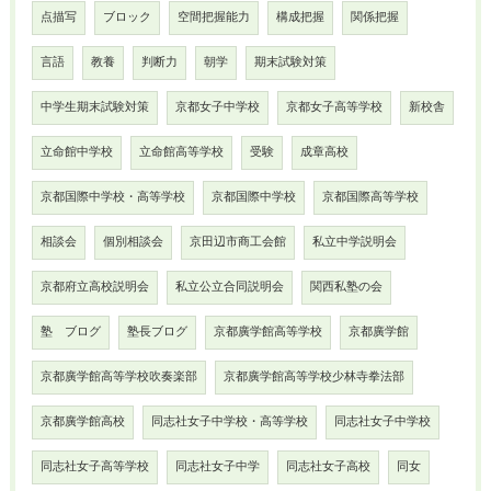
点描写
ブロック
空間把握能力
構成把握
関係把握
言語
教養
判断力
朝学
期末試験対策
中学生期末試験対策
京都女子中学校
京都女子高等学校
新校舎
立命館中学校
立命館高等学校
受験
成章高校
京都国際中学校・高等学校
京都国際中学校
京都国際高等学校
相談会
個別相談会
京田辺市商工会館
私立中学説明会
京都府立高校説明会
私立公立合同説明会
関西私塾の会
塾 ブログ
塾長ブログ
京都廣学館高等学校
京都廣学館
京都廣学館高等学校吹奏楽部
京都廣学館高等学校少林寺拳法部
京都廣学館高校
同志社女子中学校・高等学校
同志社女子中学校
同志社女子高等学校
同志社女子中学
同志社女子高校
同女