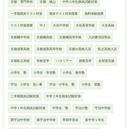
京都 専門学科
京都 桃山
中学３年生期末試験対策
一学期期末テスト対策
期末テスト対策授業
無料体験授業
テスト対策授業
中１
大谷中学校
大谷高等学校
大谷高校
京都橘中学校
京都橘高校
京都橘高等学校
入試要項説明会
京都成章高校
京都成章高等学校
京都の高校入試
私立高校入試
京都私立高校
学校見学
バスツアー
授業見学
自習室完備
小学生 塾
小学生 学習塾
小学生 進学塾
宇治 小学生 習い事
宇治 小学生 塾
小学生 算数
二学期期末試験対策
中学２年生期末試験対策
中学１年生期末試験対策
中学生 塾
宇治の塾
宇治中学校
西宇治中学校
南宇治中学校
早朝学習会
新中学１年生