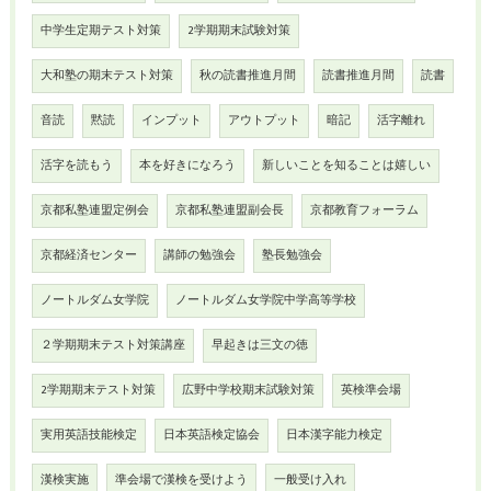
中学生定期テスト対策
2学期期末試験対策
大和塾の期末テスト対策
秋の読書推進月間
読書推進月間
読書
音読
黙読
インプット
アウトプット
暗記
活字離れ
活字を読もう
本を好きになろう
新しいことを知ることは嬉しい
京都私塾連盟定例会
京都私塾連盟副会長
京都教育フォーラム
京都経済センター
講師の勉強会
塾長勉強会
ノートルダム女学院
ノートルダム女学院中学高等学校
２学期期末テスト対策講座
早起きは三文の徳
2学期期末テスト対策
広野中学校期末試験対策
英検準会場
実用英語技能検定
日本英語検定協会
日本漢字能力検定
漢検実施
準会場で漢検を受けよう
一般受け入れ