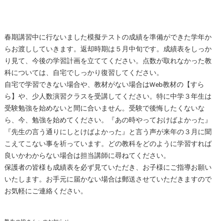
春期講習中に行ないました模擬テストの成績を準備ができた学年か
らお渡ししていきます。返却時期は５月中旬です。成績表をしっか
り見て、
今後の学習計画を立ててください。点数が取れなかった教
科については、自宅でしっかり復習してください。
自宅で学習できない場合や、教材がない場合はWeb教材の【すら
ら】や、少人数演習クラスを受講してください。特に中学３年生は
受験勉強を始めないと間に合いません。受験で後悔したくないな
ら、今、勉強を始めてください。『あの時やっておけばよかった』
『先生の言う通りにしとけばよかった』と言う声が来年の３月に聞
こえてこない事を祈っています。どの教科をどのように学習すれば
良いかわからない場合は担当講師に尋ねてください。
保護者の皆様も成績表を必ず見ていただき、お子様にご指導お願い
いたします。お手元に届かない場合は郵送させていただきますので
お気軽にご連絡ください。