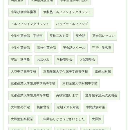
満点道場
大和塾満点道場
小学生低学年の授業
小学校低学年指導
大和塾ドルフィンイングリッシュ
ドルフィンイングリッシュ
ハッピードルフィンズ
小学生英会話 宇治市
英検二次対策
英会話
英会話レッスン
中学生英会話
高校生英会話
英会話スクール
宇治 学習塾
宇治 進学塾
お盆休み
学校説明会
入試説明会
大谷中学高等学校
京都産業大学付属中学高等学校
京産大附属
京都産業大学附属中学高等学校
京都産業大学附属中学校
京都産業大学附属高等学校
英検実施します
立命館宇治入試説明会
大和塾の予定
気象警報
定期テスト対策
中間試験対策
大和塾無料授業
一年間ありがとうございました
大掃除