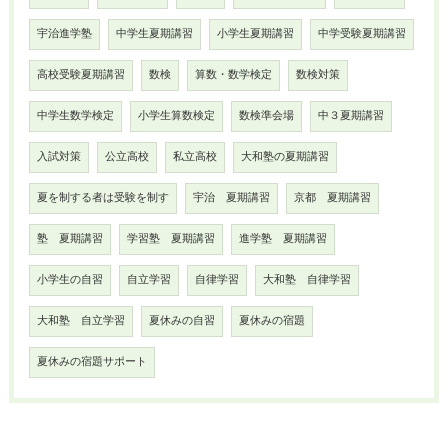
宇治進学塾
中学生夏期講習
小学生夏期講習
中学受験夏期講習
高校受験夏期講習
数検
算数・数学検定
数検対策
中学生数学検定
小学生算数検定
数検準会場
中３夏期講習
入試対策
公立高校
私立高校
大和塾の夏期講習
夏を制する者は受験を制す
宇治 夏期講習
京都 夏期講習
塾 夏期講習
学習塾 夏期講習
進学塾 夏期講習
小学生の自習
自立学習
自律学習
大和塾 自律学習
大和塾 自立学習
夏休みの自習
夏休みの宿題
夏休みの宿題サポート