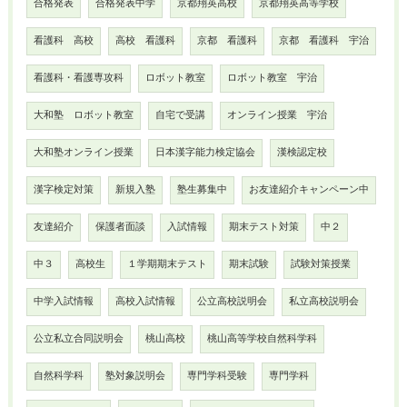
合格発表
合格発表中学
京都翔英高校
京都翔英高等学校
看護科 高校
高校 看護科
京都 看護科
京都 看護科 宇治
看護科・看護専攻科
ロボット教室
ロボット教室 宇治
大和塾 ロボット教室
自宅で受講
オンライン授業 宇治
大和塾オンライン授業
日本漢字能力検定協会
漢検認定校
漢字検定対策
新規入塾
塾生募集中
お友達紹介キャンペーン中
友達紹介
保護者面談
入試情報
期末テスト対策
中２
中３
高校生
１学期期末テスト
期末試験
試験対策授業
中学入試情報
高校入試情報
公立高校説明会
私立高校説明会
公立私立合同説明会
桃山高校
桃山高等学校自然科学科
自然科学科
塾対象説明会
専門学科受験
専門学科