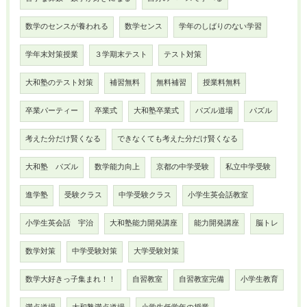
数学のセンスが養われる
数学センス
学年のしばりのない学習
学年末対策授業
３学期末テスト
テスト対策
大和塾のテスト対策
補習無料
無料補習
授業料無料
卒業パーティー
卒業式
大和塾卒業式
パズル道場
パズル
考えた分だけ賢くなる
できなくても考えた分だけ賢くなる
大和塾 パズル
数学能力向上
京都の中学受験
私立中学受験
進学塾
受験クラス
中学受験クラス
小学生英会話教室
小学生英会話 宇治
大和塾能力開発講座
能力開発講座
脳トレ
数学対策
中学受験対策
大学受験対策
数学大好きっ子集まれ！！
自習教室
自習教室完備
小学生教育