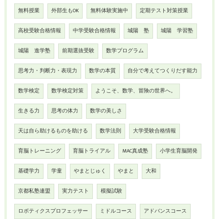
無料授業
外部生もOK
無料体験実施中
定期テスト対策授業
高校受験合格情報
中学受験合格情報
城陽 塾
城陽 学習塾
城陽 進学塾
前期選抜受験
数学プログラム
思考力・判断力・表現力
数学の本質
自分で考えてつくりだす能力
数学検定
数学検定対策
ようこそ、数学、冒険の世界へ。
生きる力
思考の体力
数学の美しさ
天は自ら助けるものを助ける
数学法則
大学受験合格情報
育脳トレーニング
育脳トライアル
MAC真成塾
小学生育脳開発
基礎学力
学童
やまとじゅく
やまと
大和
京都私塾連盟
実力テスト
模擬試験
ロボティクスプロフェッサー
ミドルコース
アドバンスコース