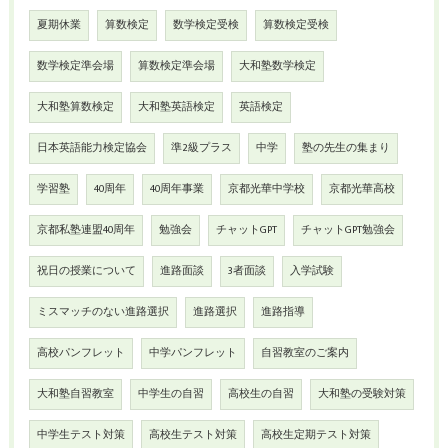
夏期休業
算数検定
数学検定受検
算数検定受検
数学検定準会場
算数検定準会場
大和塾数学検定
大和塾算数検定
大和塾英語検定
英語検定
日本英語能力検定協会
準2級プラス
中学
塾の先生の集まり
学習塾
40周年
40周年事業
京都光華中学校
京都光華高校
京都私塾連盟40周年
勉強会
チャットGPT
チャットGPT勉強会
祝日の授業について
進路面談
3者面談
入学試験
ミスマッチのない進路選択
進路選択
進路指導
高校パンフレット
中学パンフレット
自習教室のご案内
大和塾自習教室
中学生の自習
高校生の自習
大和塾の受験対策
中学生テスト対策
高校生テスト対策
高校生定期テスト対策