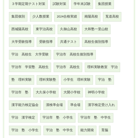
３学期定期テスト対策
試験対策
学年末試験
集団授業
集団個別
少人数授業
2024合格実績
南陽高校
莵道高校
西城陽高校
東宇治高校
久御山高校
大和塾一里山校
大学受験指導
受験指導
共通テスト
高校生個別指導
宇治 高校生 大学受験
宇治市 高校生個別指導
宇治市 学習塾 高校生
宇治市 高校生
理科実験教室 宇治
塾 理科実験
理科実験塾
小学生 理科実験
宇治 塾
宇治市 塾
大久保小学校
大開小学校
神明小学校
漢字能力検定協会
漢検準会場
準会場
漢字検定受け入れ
宇治 漢字検定
宇治市 塾 小学生
宇治市 塾 中学生
宇治 塾 小学生
宇治 塾 中学生
能力開発
育脳