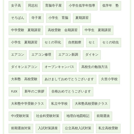
女子高
同志社
育脳寺子屋
小学生低学年指導
低学年 塾
そろばん
寺子屋
小学生 育脳
夏期講習
中学受験 夏期講習
高校受験 会期講習
中学生 夏期講習
小学生 夏期講習
セミの羽化
自然観察
セミ
セミの幼虫
エアコン
エアコン修理
エアコン新調
ダイキン
ダイキンエアコン
オープンキャンパス
高校生の勉強方法
大和塾 高校受験
あけましておめでとうございます
久世小学校
FLEX
新年のご挨拶
合格おめでとうございます
大和塾中学受験クラス
私立中学校
大和塾高校受験クラス
中3受験対策
社会科受験対策
地理白地図暗記
前期選抜
前期選抜対策
入試対策講座
公立高校入試対策
私立高校受験