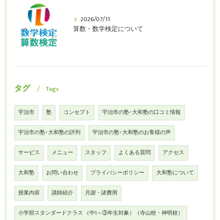
2026/07/11
算数・数学検定について
タグ
Tags
宇治市
塾
コンセプト
宇治市の塾･大和塾の口コミ情報
宇治市の塾･大和塾の評判
宇治市の塾･大和塾のお客様の声
サービス
メニュー
スタッフ
よくある質問
アクセス
大和塾
お問い合わせ
プライバシーポリシー
大和塾について
授業内容
講師紹介
月謝・諸費用
小学部スタンダードクラス （中1～③年生対象）（寺山校・神明校）