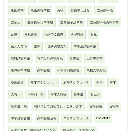
東山高校
東山高等学校
英検
英検申し込み
立命館宇治
立宇治
立命館宇治中学校
立命館宇治高校
立命館宇治高等学校
台風
暴風警報
休講のご案内
四字熟語
お花
色えんぴつ
玄関
理科試験対策
中学生試験対策
無料試験対策
電気分野試験対策
広中生
広野中学校
東城陽中学校
高校受験
私学個別相談会
高校受験対策
冬期講習
年末スケジュール
新年スケジュール
新年
年末
大晦日
大晦日 塾
年末大掃除
新年度
お正月
新年度 塾
明けましておめでとうございます
合格実績
合格校
中学受験合格
高校受験合格
２月スケジュール
LOGICTREE
苦手な算数・数学が好きになる
自分のペースで学べる