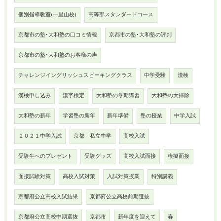
個別指導教室(一里山校)
高等部スタンダードコース
京都市の塾･大和塾の口コミ情報
京都市の塾･大和塾の評判
京都市の塾･大和塾のお客様の声
チャレンジイングリッシュスピーキングクラス
中学受験
漢検
漢検申し込み
漢字検定
大和塾の冬期講習
大和塾の大掃除
大和塾の新年
学習塾の新年
新年準備
塾の授業
中学入試
２０２１中学入試
京都 私立中学
高校入試
受験生へのプレゼント
受験グッズ
高校入試面接
模擬面接
面接試験対策
高校入試対策
入試対策授業
特別講義
京都府公立高校入試結果
京都府公立高校前期選抜
京都府公立高校中期選抜
京都市
新年度を迎えて
春