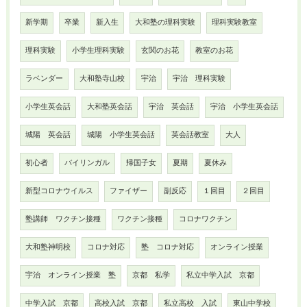
新学期
卒業
新入生
大和塾の理科実験
理科実験教室
理科実験
小学生理科実験
玄関のお花
教室のお花
ラベンダー
大和塾寺山校
宇治
宇治 理科実験
小学生英会話
大和塾英会話
宇治 英会話
宇治 小学生英会話
城陽 英会話
城陽 小学生英会話
英会話教室
大人
初心者
バイリンガル
帰国子女
夏期
夏休み
新型コロナウイルス
ファイザー
副反応
１回目
２回目
塾講師 ワクチン接種
ワクチン接種
コロナワクチン
大和塾神明校
コロナ対応
塾 コロナ対応
オンライン授業
宇治 オンライン授業 塾
京都 私学
私立中学入試 京都
中学入試 京都
高校入試 京都
私立高校 入試
東山中学校