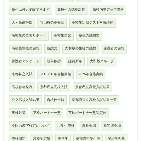
塾生以外も受験できます
高校生の試験対策
高校内申アップ講座
大和塾高等部
寺山校の高等部
高校生定期テスト対策講座
高校生の自習サポート
高校生自習
塾生の感想文
高校受験後の感想
感想文
大和塾の生徒の感想
保護者の感想
保護者アンケート
新年挨拶
謹賀新年
大和塾グループ
京都私立入試
２０２６年合格実績
2026年合格実績
高校合格発表
京都私立高校入試
京都私立高校入試結果
公立高校入試結果
合格校一覧
京都府公立高校入試結果一覧
英検対策
英検パートナー塾
英検パートナー塾認定校
次回の漢字検定について
小学生漢検
漢検会場
検定準会場
漢検認定
漢検認定塾
中学生
夏期講習受付中
宇治学習塾