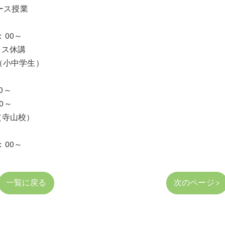
ース授業
：00～
ラス休講
（小中学生）
0～
0～
（寺山校）
：00～
一覧に戻る
次のページ >