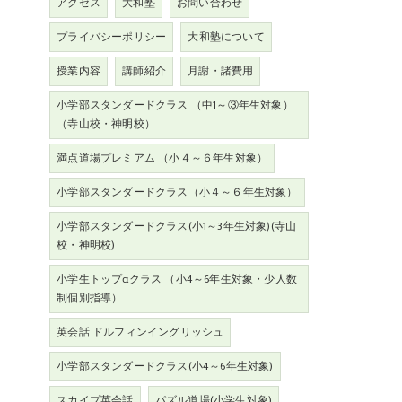
アクセス
大和塾
お問い合わせ
プライバシーポリシー
大和塾について
授業内容
講師紹介
月謝・諸費用
小学部スタンダードクラス （中1～③年生対象）
（寺山校・神明校）
満点道場プレミアム （小４～６年生対象）
小学部スタンダードクラス（小４～６年生対象）
小学部スタンダードクラス(小1～3年生対象)(寺山
校・神明校)
小学生トップαクラス （小4～6年生対象・少人数
制個別指導）
英会話 ドルフィンイングリッシュ
小学部スタンダードクラス(小4～6年生対象)
スカイプ英会話
パズル道場(小学生対象)