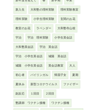
新年度を迎えて
春
新学期
卒業
新入生
大和塾の理科実験
理科実験教室
理科実験
小学生理科実験
玄関のお花
教室のお花
ラベンダー
大和塾寺山校
宇治
宇治 理科実験
小学生英会話
大和塾英会話
宇治 英会話
宇治 小学生英会話
城陽 英会話
城陽 小学生英会話
英会話教室
大人
初心者
バイリンガル
帰国子女
夏期
夏休み
新型コロナウイルス
ファイザー
副反応
１回目
２回目
塾講師 ワクチン接種
ワクチン接種