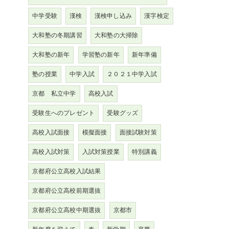
中学受験
漢検
漢検申し込み
漢字検定
大和塾の冬期講習
大和塾の大掃除
大和塾の新年
学習塾の新年
新年準備
塾の授業
中学入試
２０２１中学入試
京都 私立中学
高校入試
受験生へのプレゼント
受験グッズ
高校入試面接
模擬面接
面接試験対策
高校入試対策
入試対策授業
特別講義
京都府公立高校入試結果
京都府公立高校前期選抜
京都府公立高校中期選抜
京都市