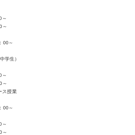
0～
0～
：00～
小中学生）
0～
0～
ース授業
：00～
0～
0～