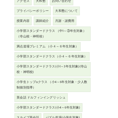
アクセス
大和塾
お問い合わせ
プライバシーポリシー
大和塾について
授業内容
講師紹介
月謝・諸費用
小学部スタンダードクラス （中1～③年生対象）
（寺山校・神明校）
満点道場プレミアム （小４～６年生対象）
小学部スタンダードクラス（小４～６年生対象）
小学部スタンダードクラス(小1～3年生対象)(寺山
校・神明校)
小学生トップαクラス （小4～6年生対象・少人数
制個別指導）
英会話 ドルフィンイングリッシュ
小学部スタンダードクラス(小4～6年生対象)
スカイプ英会話
パズル道場(小学生対象)