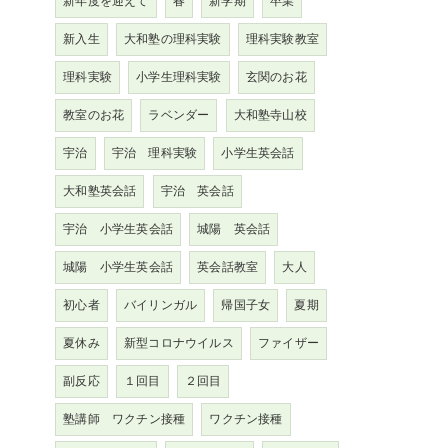
新年度を迎えて
春
新学期
卒業
新入生
大和塾の理科実験
理科実験教室
理科実験
小学生理科実験
玄関のお花
教室のお花
ラベンダー
大和塾寺山校
宇治
宇治 理科実験
小学生英会話
大和塾英会話
宇治 英会話
宇治 小学生英会話
城陽 英会話
城陽 小学生英会話
英会話教室
大人
初心者
バイリンガル
帰国子女
夏期
夏休み
新型コロナウイルス
ファイザー
副反応
１回目
２回目
塾講師 ワクチン接種
ワクチン接種