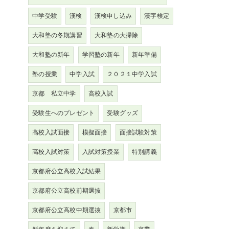
中学受験
漢検
漢検申し込み
漢字検定
大和塾の冬期講習
大和塾の大掃除
大和塾の新年
学習塾の新年
新年準備
塾の授業
中学入試
２０２１中学入試
京都 私立中学
高校入試
受験生へのプレゼント
受験グッズ
高校入試面接
模擬面接
面接試験対策
高校入試対策
入試対策授業
特別講義
京都府公立高校入試結果
京都府公立高校前期選抜
京都府公立高校中期選抜
京都市