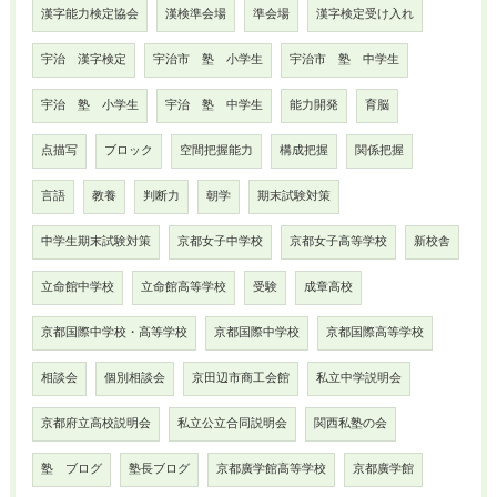
漢字能力検定協会
漢検準会場
準会場
漢字検定受け入れ
宇治 漢字検定
宇治市 塾 小学生
宇治市 塾 中学生
宇治 塾 小学生
宇治 塾 中学生
能力開発
育脳
点描写
ブロック
空間把握能力
構成把握
関係把握
言語
教養
判断力
朝学
期末試験対策
中学生期末試験対策
京都女子中学校
京都女子高等学校
新校舎
立命館中学校
立命館高等学校
受験
成章高校
京都国際中学校・高等学校
京都国際中学校
京都国際高等学校
相談会
個別相談会
京田辺市商工会館
私立中学説明会
京都府立高校説明会
私立公立合同説明会
関西私塾の会
塾 ブログ
塾長ブログ
京都廣学館高等学校
京都廣学館