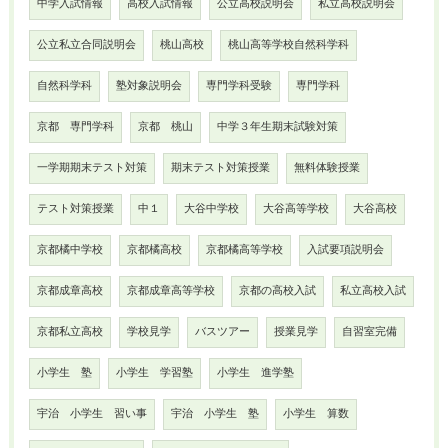
中学入試情報
高校入試情報
公立高校説明会
私立高校説明会
公立私立合同説明会
桃山高校
桃山高等学校自然科学科
自然科学科
塾対象説明会
専門学科受験
専門学科
京都 専門学科
京都 桃山
中学３年生期末試験対策
一学期期末テスト対策
期末テスト対策授業
無料体験授業
テスト対策授業
中１
大谷中学校
大谷高等学校
大谷高校
京都橘中学校
京都橘高校
京都橘高等学校
入試要項説明会
京都成章高校
京都成章高等学校
京都の高校入試
私立高校入試
京都私立高校
学校見学
バスツアー
授業見学
自習室完備
小学生 塾
小学生 学習塾
小学生 進学塾
宇治 小学生 習い事
宇治 小学生 塾
小学生 算数