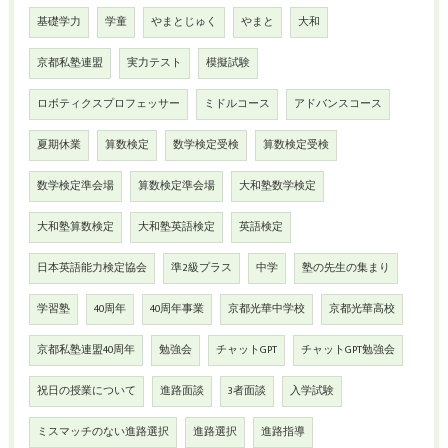
基礎学力
学童
やまとじゅく
やまと
大和
京都私塾連盟
実力テスト
模擬試験
ロボティクスプロフェッサー
ミドルコース
アドバンスコース
夏期休業
算数検定
数学検定受検
算数検定受検
数学検定準会場
算数検定準会場
大和塾数学検定
大和塾算数検定
大和塾英語検定
英語検定
日本英語能力検定協会
準2級プラス
中学
塾の先生の集まり
学習塾
40周年
40周年事業
京都光華中学校
京都光華高校
京都私塾連盟40周年
勉強会
チャットGPT
チャットGPT勉強会
祝日の授業について
進路面談
3者面談
入学試験
ミスマッチのない進路選択
進路選択
進路指導