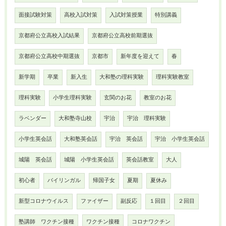
面接試験対策
高校入試対策
入試対策授業
特別講義
京都府公立高校入試結果
京都府公立高校前期選抜
京都府公立高校中期選抜
京都市
新年度を迎えて
春
新学期
卒業
新入生
大和塾の理科実験
理科実験教室
理科実験
小学生理科実験
玄関のお花
教室のお花
ラベンダー
大和塾寺山校
宇治
宇治 理科実験
小学生英会話
大和塾英会話
宇治 英会話
宇治 小学生英会話
城陽 英会話
城陽 小学生英会話
英会話教室
大人
初心者
バイリンガル
帰国子女
夏期
夏休み
新型コロナウイルス
ファイザー
副反応
１回目
２回目
塾講師 ワクチン接種
ワクチン接種
コロナワクチン