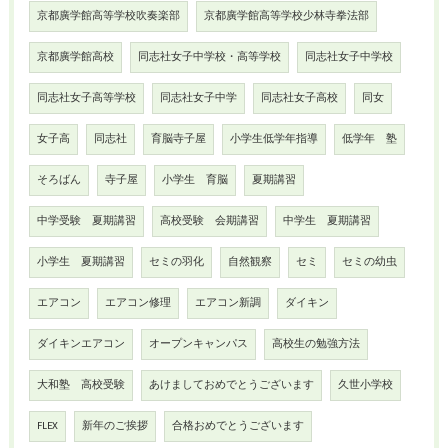
京都廣学館高等学校吹奏楽部
京都廣学館高等学校少林寺拳法部
京都廣学館高校
同志社女子中学校・高等学校
同志社女子中学校
同志社女子高等学校
同志社女子中学
同志社女子高校
同女
女子高
同志社
育脳寺子屋
小学生低学年指導
低学年 塾
そろばん
寺子屋
小学生 育脳
夏期講習
中学受験 夏期講習
高校受験 会期講習
中学生 夏期講習
小学生 夏期講習
セミの羽化
自然観察
セミ
セミの幼虫
エアコン
エアコン修理
エアコン新調
ダイキン
ダイキンエアコン
オープンキャンパス
高校生の勉強方法
大和塾 高校受験
あけましておめでとうございます
久世小学校
FLEX
新年のご挨拶
合格おめでとうございます