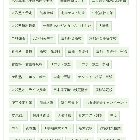
京都産業大学附属高等学校
英検実施します
立命館宇治入試説明会
大和塾の予定
気象警報
定期テスト対策
中間試験対策
大和塾無料授業
一年間ありがとうございました
大掃除
合格発表
合格発表中学
京都翔英高校
京都翔英高等学校
看護科 高校
高校 看護科
京都 看護科
京都 看護科 宇治
看護科・看護専攻科
ロボット教室
ロボット教室 宇治
大和塾 ロボット教室
自宅で受講
オンライン授業 宇治
大和塾オンライン授業
日本漢字能力検定協会
漢検認定校
漢字検定対策
新規入塾
塾生募集中
お友達紹介キャンペーン中
友達紹介
保護者面談
入試情報
期末テスト対策
中２
中３
高校生
１学期期末テスト
期末試験
試験対策授業