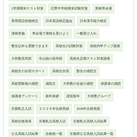
2学期期末テスト対策
広野中学校期末試験対策
英検準会場
実用英語技能検定
日本英語検定協会
日本漢字能力検定
漢検実施
準会場で漢検を受けよう
一般受け入れ
塾生以外も受験できます
高校生の試験対策
高校内申アップ講座
大和塾高等部
寺山校の高等部
高校生定期テスト対策講座
高校生の自習サポート
高校生自習
塾生の感想文
高校受験後の感想
感想文
大和塾の生徒の感想
保護者の感想
保護者アンケート
新年挨拶
謹賀新年
大和塾グループ
京都私立入試
２０２６年合格実績
2026年合格実績
高校合格発表
京都私立高校入試
京都私立高校入試結果
公立高校入試結果
合格校一覧
京都府公立高校入試結果一覧