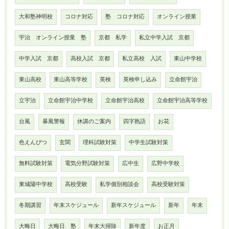
大和塾神明校
コロナ対応
塾 コロナ対応
オンライン授業
宇治 オンライン授業 塾
京都 私学
私立中学入試 京都
中学入試 京都
高校入試 京都
私立高校 入試
東山中学校
東山高校
東山高等学校
英検
英検申し込み
立命館宇治
立宇治
立命館宇治中学校
立命館宇治高校
立命館宇治高等学校
台風
暴風警報
休講のご案内
四字熟語
お花
色えんぴつ
玄関
理科試験対策
中学生試験対策
無料試験対策
電気分野試験対策
広中生
広野中学校
東城陽中学校
高校受験
私学個別相談会
高校受験対策
冬期講習
年末スケジュール
新年スケジュール
新年
年末
大晦日
大晦日 塾
年末大掃除
新年度
お正月