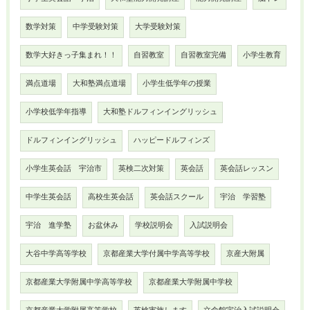
数学対策
中学受験対策
大学受験対策
数学大好きっ子集まれ！！
自習教室
自習教室完備
小学生教育
満点道場
大和塾満点道場
小学生低学年の授業
小学校低学年指導
大和塾ドルフィンイングリッシュ
ドルフィンイングリッシュ
ハッピードルフィンズ
小学生英会話 宇治市
英検二次対策
英会話
英会話レッスン
中学生英会話
高校生英会話
英会話スクール
宇治 学習塾
宇治 進学塾
お盆休み
学校説明会
入試説明会
大谷中学高等学校
京都産業大学付属中学高等学校
京産大附属
京都産業大学附属中学高等学校
京都産業大学附属中学校