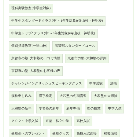
理科実験教室(小学生対象)
中学生スタンダードクラス(中1～3年生対象)(寺山校・神明校)
中学生トップαクラス(中1～3年生対象)(寺山校・神明校)
個別指導教室(一里山校)
高等部スタンダードコース
京都市の塾･大和塾の口コミ情報
京都市の塾･大和塾の評判
京都市の塾･大和塾のお客様の声
チャレンジイングリッシュスピーキングクラス
中学受験
漢検
漢検申し込み
漢字検定
大和塾の冬期講習
大和塾の大掃除
大和塾の新年
学習塾の新年
新年準備
塾の授業
中学入試
２０２１中学入試
京都 私立中学
高校入試
受験生へのプレゼント
受験グッズ
高校入試面接
模擬面接