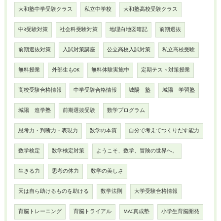
大和塾中学受験クラス
私立中学校
大和塾高校受験クラス
中3受験対策
社会科受験対策
地理白地図暗記
前期選抜
前期選抜対策
入試対策講座
公立高校入試対策
私立高校受験
無料授業
外部生もOK
無料体験実施中
定期テスト対策授業
高校受験合格情報
中学受験合格情報
城陽 塾
城陽 学習塾
城陽 進学塾
前期選抜受験
数学プログラム
思考力・判断力・表現力
数学の本質
自分で考えてつくりだす能力
数学検定
数学検定対策
ようこそ、数学、冒険の世界へ。
生きる力
思考の体力
数学の美しさ
天は自ら助けるものを助ける
数学法則
大学受験合格情報
育脳トレーニング
育脳トライアル
MAC真成塾
小学生育脳開発