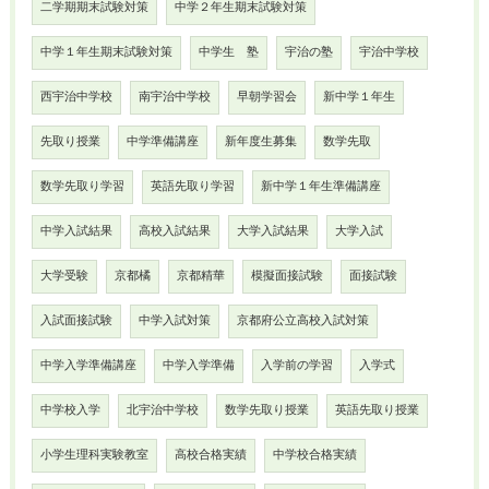
二学期期末試験対策
中学２年生期末試験対策
中学１年生期末試験対策
中学生 塾
宇治の塾
宇治中学校
西宇治中学校
南宇治中学校
早朝学習会
新中学１年生
先取り授業
中学準備講座
新年度生募集
数学先取
数学先取り学習
英語先取り学習
新中学１年生準備講座
中学入試結果
高校入試結果
大学入試結果
大学入試
大学受験
京都橘
京都精華
模擬面接試験
面接試験
入試面接試験
中学入試対策
京都府公立高校入試対策
中学入学準備講座
中学入学準備
入学前の学習
入学式
中学校入学
北宇治中学校
数学先取り授業
英語先取り授業
小学生理科実験教室
高校合格実績
中学校合格実績