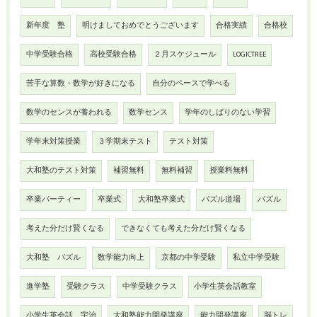
新年度 塾
明けましておめでとうございます
合格実績
合格校
中学受験合格
高校受験合格
２月スケジュール
LOGICTREE
苦手な算数・数学が好きになる
自分のペースで学べる
数学のセンスが養われる
数学センス
学年のしばりのない学習
学年末対策授業
３学期末テスト
テスト対策
大和塾のテスト対策
補習無料
無料補習
授業料無料
卒業パーティー
卒業式
大和塾卒業式
パズル道場
パズル
考えた分だけ賢くなる
できなくても考えた分だけ賢くなる
大和塾 パズル
数学能力向上
京都の中学受験
私立中学受験
進学塾
受験クラス
中学受験クラス
小学生英会話教室
小学生英会話 宇治
大和塾能力開発講座
能力開発講座
脳トレ