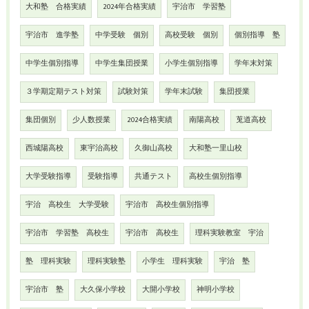
大和塾 合格実績
2024年合格実績
宇治市 学習塾
宇治市 進学塾
中学受験 個別
高校受験 個別
個別指導 塾
中学生個別指導
中学生集団授業
小学生個別指導
学年末対策
３学期定期テスト対策
試験対策
学年末試験
集団授業
集団個別
少人数授業
2024合格実績
南陽高校
莵道高校
西城陽高校
東宇治高校
久御山高校
大和塾一里山校
大学受験指導
受験指導
共通テスト
高校生個別指導
宇治 高校生 大学受験
宇治市 高校生個別指導
宇治市 学習塾 高校生
宇治市 高校生
理科実験教室 宇治
塾 理科実験
理科実験塾
小学生 理科実験
宇治 塾
宇治市 塾
大久保小学校
大開小学校
神明小学校