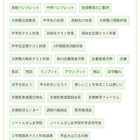
高校パンフレット
中学パンフレット
自習教室のご案内
大和塾自習教室
中学生の自習
高校生の自習
大和塾の受験対策
中学生テスト対策
高校生テスト対策
高校生定期テスト対策
中学生定期テスト対策
2学期期末試験対策
大和塾の期末テスト対策
秋の読書推進月間
読書推進月間
読書
音読
黙読
インプット
アウトプット
暗記
活字離れ
活字を読もう
本を好きになろう
新しいことを知ることは嬉しい
京都私塾連盟定例会
京都私塾連盟副会長
京都教育フォーラム
京都経済センター
講師の勉強会
塾長勉強会
ノートルダム女学院
ノートルダム女学院中学高等学校
２学期期末テスト対策講座
早起きは三文の徳