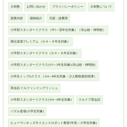
大和塾
お問い合わせ
プライバシーポリシー
大和塾について
授業内容
講師紹介
月謝・諸費用
小学部スタンダードクラス （中1～③年生対象）（寺山校・神明校）
満点道場プレミアム （小４～６年生対象）
小学部スタンダードクラス（小４～６年生対象）
小学部スタンダードクラス(小1～3年生対象)(寺山校・神明校)
小学生トップαクラス （小4～6年生対象・少人数制個別指導）
英会話 ドルフィンイングリッシュ
小学部スタンダードクラス(小4～6年生対象)
スカイプ英会話
パズル道場(小学生対象)
ヒューマンキッズサイエンスロボット教室(年長～小学生対象)