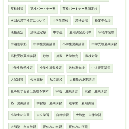
英検対策
英検パートナー塾
英検パートナー塾認定校
次回の漢字検定について
小学生漢検
漢検会場
検定準会場
漢検認定
漢検認定塾
中学生
夏期講習受付中
宇治学習塾
宇治進学塾
中学生夏期講習
小学生夏期講習
中学受験夏期講習
高校受験夏期講習
数検
算数・数学検定
数検対策
中学生数学検定
小学生算数検定
数検準会場
中３夏期講習
入試対策
公立高校
私立高校
大和塾の夏期講習
夏を制する者は受験を制す
宇治 夏期講習
京都 夏期講習
塾 夏期講習
学習塾 夏期講習
進学塾 夏期講習
小学生の自習
自立学習
自律学習
大和塾 自律学習
大和塾 自立学習
夏休みの自習
夏休みの宿題