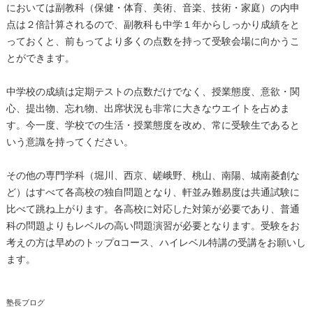
においては副教科（保健・体育、美術、音楽、技術・家庭）の内申
点は２倍計算されるので、副教科も中学１年からしっかり成績をと
っておくと、前もってより多くの点数を持って受験会場に向かうこ
とができます。
中学校の成績は定期テストの点数だけでなく、授業態度、意欲・関
心、提出物、忘れ物、出席状況も非常に大きなウエイトを占めま
す。今一度、学校での生活・授業態度を改め、常に受験生であると
いう意識を持ってください。
その他の専門学科（堀川、西京、嵯峨野、桃山、南陽、城南菱創な
ど）はすべて各高校の独自問題となり、軒並み難易度は共通試験に
比べて跳ね上がります。各高校に対応した対策が必要であり、普通
科の問題よりもレベルの高い問題演習が必要となります。受験をお
考えの方は早めのトップαコース、ハイレベル特講の受講をお願いし
ます。
塾長ブログ