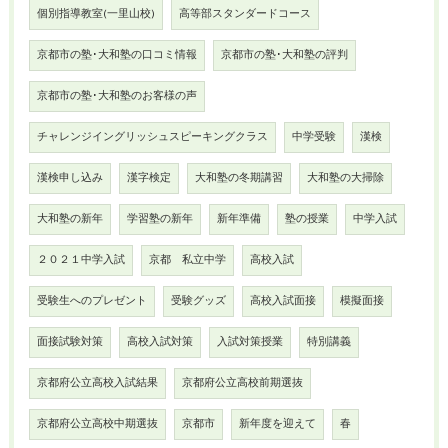
個別指導教室(一里山校)
高等部スタンダードコース
京都市の塾･大和塾の口コミ情報
京都市の塾･大和塾の評判
京都市の塾･大和塾のお客様の声
チャレンジイングリッシュスピーキングクラス
中学受験
漢検
漢検申し込み
漢字検定
大和塾の冬期講習
大和塾の大掃除
大和塾の新年
学習塾の新年
新年準備
塾の授業
中学入試
２０２１中学入試
京都 私立中学
高校入試
受験生へのプレゼント
受験グッズ
高校入試面接
模擬面接
面接試験対策
高校入試対策
入試対策授業
特別講義
京都府公立高校入試結果
京都府公立高校前期選抜
京都府公立高校中期選抜
京都市
新年度を迎えて
春