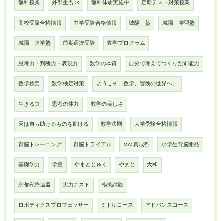
無料授業
外部生もOK
無料体験実施中
定期テスト対策授業
高校受験合格情報
中学受験合格情報
城陽 塾
城陽 学習塾
城陽 進学塾
前期選抜受験
数学プログラム
思考力・判断力・表現力
数学の本質
自分で考えてつくりだす能力
数学検定
数学検定対策
ようこそ、数学、冒険の世界へ。
生きる力
思考の体力
数学の美しさ
天は自ら助けるものを助ける
数学法則
大学受験合格情報
育脳トレーニング
育脳トライアル
MAC真成塾
小学生育脳開発
基礎学力
学童
やまとじゅく
やまと
大和
京都私塾連盟
実力テスト
模擬試験
ロボティクスプロフェッサー
ミドルコース
アドバンスコース