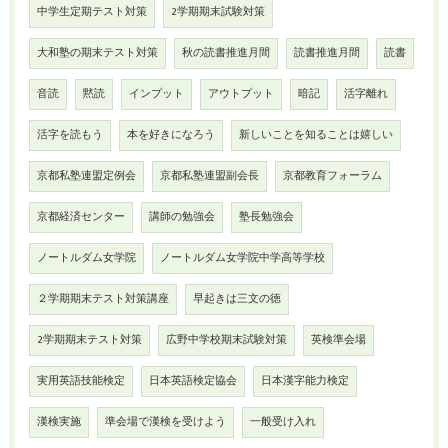
中学生定期テスト対策
2学期期末試験対策
大和塾の期末テスト対策
秋の読書推進月間
読書推進月間
読書
音読
黙読
インプット
アウトプット
暗記
活字離れ
活字を読もう
本を好きになろう
新しいことを知ることは嬉しい
京都私塾連盟定例会
京都私塾連盟副会長
京都教育フォーラム
京都経済センター
講師の勉強会
塾長勉強会
ノートルダム女学院
ノートルダム女学院中学高等学校
２学期期末テスト対策講座
早起きは三文の徳
2学期期末テスト対策
広野中学校期末試験対策
英検準会場
実用英語技能検定
日本英語検定協会
日本漢字能力検定
漢検実施
準会場で漢検を受けよう
一般受け入れ