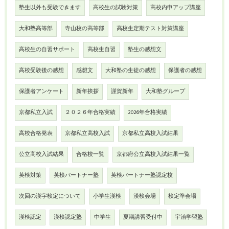
塾生以外も受験できます
高校生の試験対策
高校内申アップ講座
大和塾高等部
寺山校の高等部
高校生定期テスト対策講座
高校生の自習サポート
高校生自習
塾生の感想文
高校受験後の感想
感想文
大和塾の生徒の感想
保護者の感想
保護者アンケート
新年挨拶
謹賀新年
大和塾グループ
京都私立入試
２０２６年合格実績
2026年合格実績
高校合格発表
京都私立高校入試
京都私立高校入試結果
公立高校入試結果
合格校一覧
京都府公立高校入試結果一覧
英検対策
英検パートナー塾
英検パートナー塾認定校
次回の漢字検定について
小学生漢検
漢検会場
検定準会場
漢検認定
漢検認定塾
中学生
夏期講習受付中
宇治学習塾