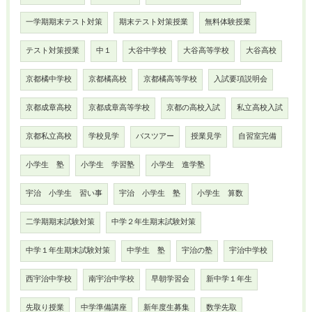
一学期期末テスト対策
期末テスト対策授業
無料体験授業
テスト対策授業
中１
大谷中学校
大谷高等学校
大谷高校
京都橘中学校
京都橘高校
京都橘高等学校
入試要項説明会
京都成章高校
京都成章高等学校
京都の高校入試
私立高校入試
京都私立高校
学校見学
バスツアー
授業見学
自習室完備
小学生 塾
小学生 学習塾
小学生 進学塾
宇治 小学生 習い事
宇治 小学生 塾
小学生 算数
二学期期末試験対策
中学２年生期末試験対策
中学１年生期末試験対策
中学生 塾
宇治の塾
宇治中学校
西宇治中学校
南宇治中学校
早朝学習会
新中学１年生
先取り授業
中学準備講座
新年度生募集
数学先取