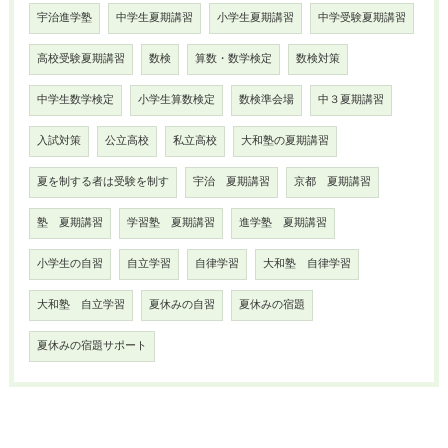
宇治進学塾
中学生夏期講習
小学生夏期講習
中学受験夏期講習
高校受験夏期講習
数検
算数・数学検定
数検対策
中学生数学検定
小学生算数検定
数検準会場
中３夏期講習
入試対策
公立高校
私立高校
大和塾の夏期講習
夏を制する者は受験を制す
宇治 夏期講習
京都 夏期講習
塾 夏期講習
学習塾 夏期講習
進学塾 夏期講習
小学生の自習
自立学習
自律学習
大和塾 自律学習
大和塾 自立学習
夏休みの自習
夏休みの宿題
夏休みの宿題サポート