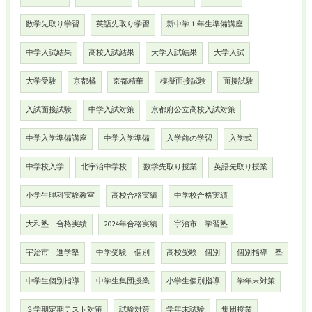
数学先取り学習
英語先取り学習
新中学１年生準備講座
中学入試結果
高校入試結果
大学入試結果
大学入試
大学受験
京都橘
京都精華
模擬面接試験
面接試験
入試面接試験
中学入試対策
京都府公立高校入試対策
中学入学準備講座
中学入学準備
入学前の学習
入学式
中学校入学
北宇治中学校
数学先取り授業
英語先取り授業
小学生理科実験教室
高校合格実績
中学校合格実績
大和塾 合格実績
2024年合格実績
宇治市 学習塾
宇治市 進学塾
中学受験 個別
高校受験 個別
個別指導 塾
中学生個別指導
中学生集団授業
小学生個別指導
学年末対策
３学期定期テスト対策
試験対策
学年末試験
集団授業