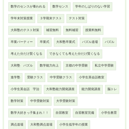
数学のセンスが養われる
数学センス
学年のしばりのない学習
学年末対策授業
３学期末テスト
テスト対策
大和塾のテスト対策
補習無料
無料補習
授業料無料
卒業パーティー
卒業式
大和塾卒業式
パズル道場
パズル
考えた分だけ賢くなる
できなくても考えた分だけ賢くなる
大和塾 パズル
数学能力向上
京都の中学受験
私立中学受験
進学塾
受験クラス
中学受験クラス
小学生英会話教室
小学生英会話 宇治
大和塾能力開発講座
能力開発講座
脳トレ
数学対策
中学受験対策
大学受験対策
数学大好きっ子集まれ！！
自習教室
自習教室完備
小学生教育
満点道場
大和塾満点道場
小学生低学年の授業