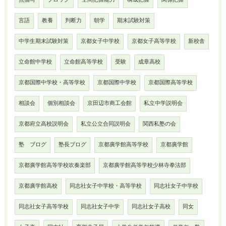
点描写
ブロック
空間把握能力
構成把握
関係把握
言語
教養
判断力
朝学
期末試験対策
中学生期末試験対策
京都女子中学校
京都女子高等学校
新校舎
立命館中学校
立命館高等学校
受験
成章高校
京都国際中学校・高等学校
京都国際中学校
京都国際高等学校
相談会
個別相談会
京田辺市商工会館
私立中学説明会
京都府立高校説明会
私立公立合同説明会
関西私塾の会
塾 ブログ
塾長ブログ
京都廣学館高等学校
京都廣学館
京都廣学館高等学校吹奏楽部
京都廣学館高等学校少林寺拳法部
京都廣学館高校
同志社女子中学校・高等学校
同志社女子中学校
同志社女子高等学校
同志社女子中学
同志社女子高校
同女