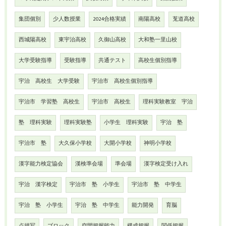
集団個別
少人数授業
2024合格実績
南陽高校
莵道高校
西城陽高校
東宇治高校
久御山高校
大和塾一里山校
大学受験指導
受験指導
共通テスト
高校生個別指導
宇治 高校生 大学受験
宇治市 高校生個別指導
宇治市 学習塾 高校生
宇治市 高校生
理科実験教室 宇治
塾 理科実験
理科実験塾
小学生 理科実験
宇治 塾
宇治市 塾
大久保小学校
大開小学校
神明小学校
漢字能力検定協会
漢検準会場
準会場
漢字検定受け入れ
宇治 漢字検定
宇治市 塾 小学生
宇治市 塾 中学生
宇治 塾 小学生
宇治 塾 中学生
能力開発
育脳