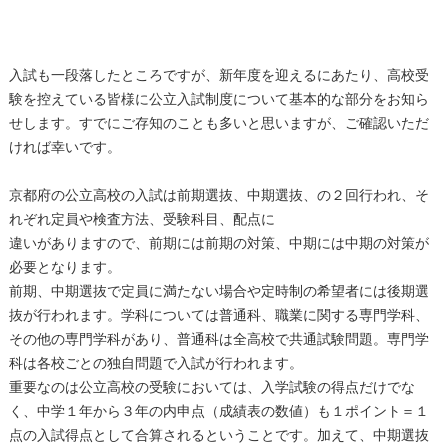
入試も一段落したところですが、新年度を迎えるにあたり、高校受
験を控えている皆様に公立入試制度について基本的な部分をお知ら
せします。すでにご存知のことも多いと思いますが、ご確認いただ
ければ幸いです。
京都府の公立高校の入試は前期選抜、中期選抜、の２回行われ、そ
れぞれ定員や検査方法、受験科目、配点に
違いがありますので、前期には前期の対策、中期には中期の対策が
必要となります。
前期、中期選抜で定員に満たない場合や定時制の希望者には後期選
抜が行われます。学科については普通科、職業に関する専門学科、
その他の専門学科があり、普通科は全高校で共通試験問題。専門学
科は各校ごとの独自問題で入試が行われます。
重要なのは公立高校の受験においては、入学試験の得点だけでな
く、中学１年から３年の内申点（成績表の数値）も１ポイント＝１
点の入試得点として合算されるということです。加えて、中期選抜