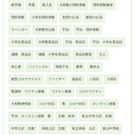
新学期
卒業
新入生
大和塾の理科実験
理科実験教室
理科実験
小学生理科実験
玄関のお花
教室のお花
ラベンダー
大和塾寺山校
宇治
宇治 理科実験
小学生英会話
大和塾英会話
宇治 英会話
宇治 小学生英会話
城陽 英会話
城陽 小学生英会話
英会話教室
大人
初心者
バイリンガル
帰国子女
夏期
夏休み
新型コロナウイルス
ファイザー
副反応
１回目
２回目
塾講師 ワクチン接種
ワクチン接種
コロナワクチン
大和塾神明校
コロナ対応
塾 コロナ対応
オンライン授業
宇治 オンライン授業 塾
京都 私学
私立中学入試 京都
中学入試 京都
高校入試 京都
私立高校 入試
東山中学校