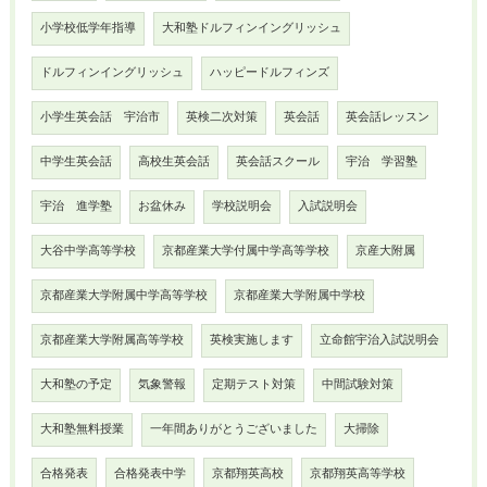
小学校低学年指導
大和塾ドルフィンイングリッシュ
ドルフィンイングリッシュ
ハッピードルフィンズ
小学生英会話 宇治市
英検二次対策
英会話
英会話レッスン
中学生英会話
高校生英会話
英会話スクール
宇治 学習塾
宇治 進学塾
お盆休み
学校説明会
入試説明会
大谷中学高等学校
京都産業大学付属中学高等学校
京産大附属
京都産業大学附属中学高等学校
京都産業大学附属中学校
京都産業大学附属高等学校
英検実施します
立命館宇治入試説明会
大和塾の予定
気象警報
定期テスト対策
中間試験対策
大和塾無料授業
一年間ありがとうございました
大掃除
合格発表
合格発表中学
京都翔英高校
京都翔英高等学校