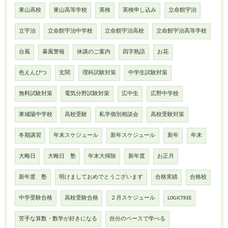
東山高校
東山高等学校
英検
英検申し込み
立命館宇治
立宇治
立命館宇治中学校
立命館宇治高校
立命館宇治高等学校
台風
暴風警報
休講のご案内
四字熟語
お花
色えんぴつ
玄関
理科試験対策
中学生試験対策
無料試験対策
電気分野試験対策
広中生
広野中学校
東城陽中学校
高校受験
私学個別相談会
高校受験対策
冬期講習
年末スケジュール
新年スケジュール
新年
年末
大晦日
大晦日 塾
年末大掃除
新年度
お正月
新年度 塾
明けましておめでとうございます
合格実績
合格校
中学受験合格
高校受験合格
２月スケジュール
LOGICTREE
苦手な算数・数学が好きになる
自分のペースで学べる