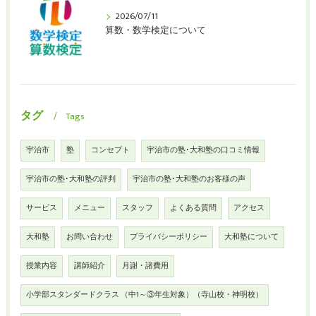
2026/07/11
算数・数学検定について
タグ
Tags
宇治市
塾
コンセプト
宇治市の塾･大和塾の口コミ情報
宇治市の塾･大和塾の評判
宇治市の塾･大和塾のお客様の声
サービス
メニュー
スタッフ
よくある質問
アクセス
大和塾
お問い合わせ
プライバシーポリシー
大和塾について
授業内容
講師紹介
月謝・諸費用
小学部スタンダードクラス （中1～③年生対象）（寺山校・神明校）