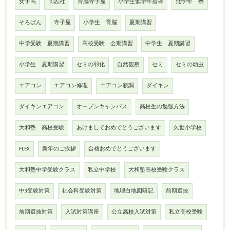
女子高
同志社
育脳寺子屋
小学生低学年指導
低学年 塾
そろばん
寺子屋
小学生 育脳
夏期講習
中学受験 夏期講習
高校受験 会期講習
中学生 夏期講習
小学生 夏期講習
セミの羽化
自然観察
セミ
セミの幼虫
エアコン
エアコン修理
エアコン新調
ダイキン
ダイキンエアコン
オープンキャンパス
高校生の勉強方法
大和塾 高校受験
あけましておめでとうございます
久世小学校
FLEX
新年のご挨拶
合格おめでとうございます
大和塾中学受験クラス
私立中学校
大和塾高校受験クラス
中3受験対策
社会科受験対策
地理白地図暗記
前期選抜
前期選抜対策
入試対策講座
公立高校入試対策
私立高校受験