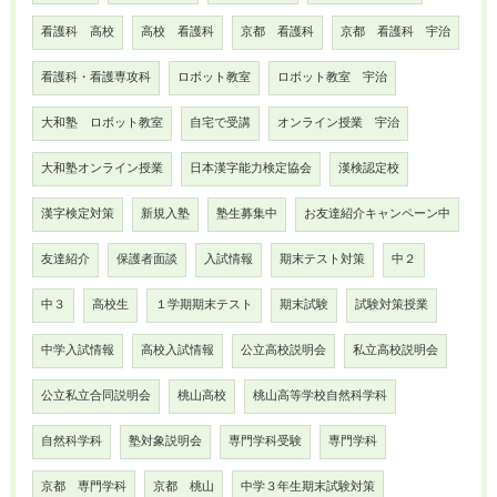
看護科 高校
高校 看護科
京都 看護科
京都 看護科 宇治
看護科・看護専攻科
ロボット教室
ロボット教室 宇治
大和塾 ロボット教室
自宅で受講
オンライン授業 宇治
大和塾オンライン授業
日本漢字能力検定協会
漢検認定校
漢字検定対策
新規入塾
塾生募集中
お友達紹介キャンペーン中
友達紹介
保護者面談
入試情報
期末テスト対策
中２
中３
高校生
１学期期末テスト
期末試験
試験対策授業
中学入試情報
高校入試情報
公立高校説明会
私立高校説明会
公立私立合同説明会
桃山高校
桃山高等学校自然科学科
自然科学科
塾対象説明会
専門学科受験
専門学科
京都 専門学科
京都 桃山
中学３年生期末試験対策