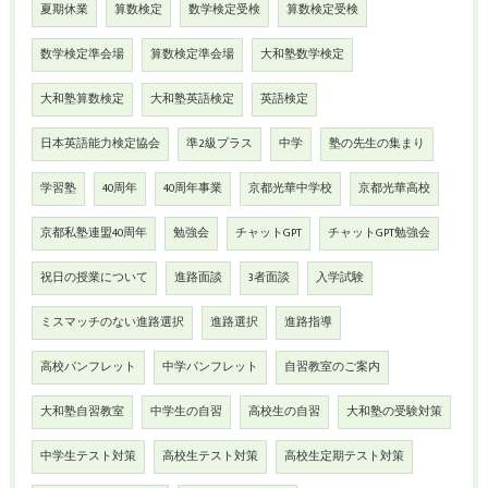
夏期休業
算数検定
数学検定受検
算数検定受検
数学検定準会場
算数検定準会場
大和塾数学検定
大和塾算数検定
大和塾英語検定
英語検定
日本英語能力検定協会
準2級プラス
中学
塾の先生の集まり
学習塾
40周年
40周年事業
京都光華中学校
京都光華高校
京都私塾連盟40周年
勉強会
チャットGPT
チャットGPT勉強会
祝日の授業について
進路面談
3者面談
入学試験
ミスマッチのない進路選択
進路選択
進路指導
高校パンフレット
中学パンフレット
自習教室のご案内
大和塾自習教室
中学生の自習
高校生の自習
大和塾の受験対策
中学生テスト対策
高校生テスト対策
高校生定期テスト対策