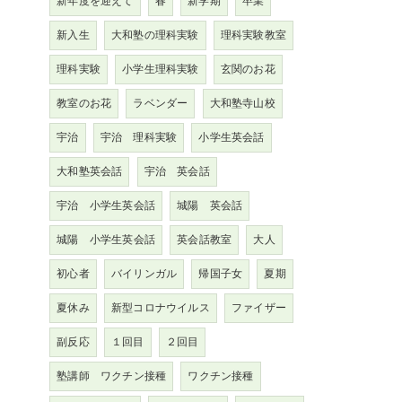
新年度を迎えて
春
新学期
卒業
新入生
大和塾の理科実験
理科実験教室
理科実験
小学生理科実験
玄関のお花
教室のお花
ラベンダー
大和塾寺山校
宇治
宇治 理科実験
小学生英会話
大和塾英会話
宇治 英会話
宇治 小学生英会話
城陽 英会話
城陽 小学生英会話
英会話教室
大人
初心者
バイリンガル
帰国子女
夏期
夏休み
新型コロナウイルス
ファイザー
副反応
１回目
２回目
塾講師 ワクチン接種
ワクチン接種