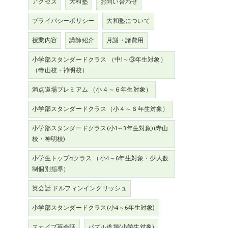
アクセス
大和塾
お問い合わせ
プライバシーポリシー
大和塾について
授業内容
講師紹介
月謝・諸費用
小学部スタンダードクラス （中1～③年生対象）
（寺山校・神明校）
満点道場プレミアム （小４～６年生対象）
小学部スタンダードクラス（小４～６年生対象）
小学部スタンダードクラス(小1～3年生対象)(寺山
校・神明校)
小学生トップαクラス （小4～6年生対象・少人数
制個別指導）
英会話 ドルフィンイングリッシュ
小学部スタンダードクラス(小4～6年生対象)
スカイプ英会話
パズル道場(小学生対象)