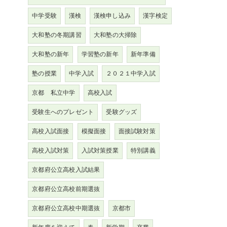
中学受験
漢検
漢検申し込み
漢字検定
大和塾の冬期講習
大和塾の大掃除
大和塾の新年
学習塾の新年
新年準備
塾の授業
中学入試
２０２１中学入試
京都 私立中学
高校入試
受験生へのプレゼント
受験グッズ
高校入試面接
模擬面接
面接試験対策
高校入試対策
入試対策授業
特別講義
京都府公立高校入試結果
京都府公立高校前期選抜
京都府公立高校中期選抜
京都市