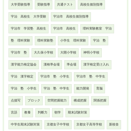
大学受験指導
受験指導
共通テスト
高校生個別指導
宇治 高校生 大学受験
宇治市 高校生個別指導
宇治市 学習塾 高校生
宇治市 高校生
理科実験教室 宇治
塾 理科実験
理科実験塾
小学生 理科実験
宇治 塾
宇治市 塾
大久保小学校
大開小学校
神明小学校
漢字能力検定協会
漢検準会場
準会場
漢字検定受け入れ
宇治 漢字検定
宇治市 塾 小学生
宇治市 塾 中学生
宇治 塾 小学生
宇治 塾 中学生
能力開発
育脳
点描写
ブロック
空間把握能力
構成把握
関係把握
言語
教養
判断力
朝学
期末試験対策
中学生期末試験対策
京都女子中学校
京都女子高等学校
新校舎