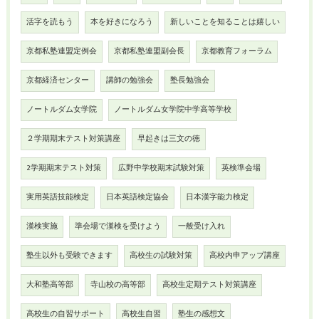
活字を読もう
本を好きになろう
新しいことを知ることは嬉しい
京都私塾連盟定例会
京都私塾連盟副会長
京都教育フォーラム
京都経済センター
講師の勉強会
塾長勉強会
ノートルダム女学院
ノートルダム女学院中学高等学校
２学期期末テスト対策講座
早起きは三文の徳
2学期期末テスト対策
広野中学校期末試験対策
英検準会場
実用英語技能検定
日本英語検定協会
日本漢字能力検定
漢検実施
準会場で漢検を受けよう
一般受け入れ
塾生以外も受験できます
高校生の試験対策
高校内申アップ講座
大和塾高等部
寺山校の高等部
高校生定期テスト対策講座
高校生の自習サポート
高校生自習
塾生の感想文