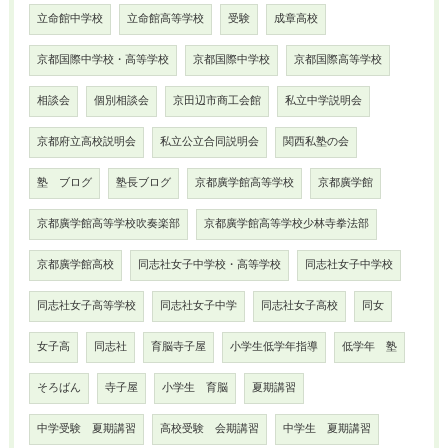
立命館中学校
立命館高等学校
受験
成章高校
京都国際中学校・高等学校
京都国際中学校
京都国際高等学校
相談会
個別相談会
京田辺市商工会館
私立中学説明会
京都府立高校説明会
私立公立合同説明会
関西私塾の会
塾 ブログ
塾長ブログ
京都廣学館高等学校
京都廣学館
京都廣学館高等学校吹奏楽部
京都廣学館高等学校少林寺拳法部
京都廣学館高校
同志社女子中学校・高等学校
同志社女子中学校
同志社女子高等学校
同志社女子中学
同志社女子高校
同女
女子高
同志社
育脳寺子屋
小学生低学年指導
低学年 塾
そろばん
寺子屋
小学生 育脳
夏期講習
中学受験 夏期講習
高校受験 会期講習
中学生 夏期講習