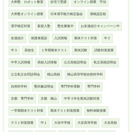
大和塾 ロボット教室
自宅で受講
オンライン授業 宇治
大和塾オンライン授業
日本漢字能力検定協会
漢検認定校
漢字検定対策
新規入塾
塾生募集中
お友達紹介キャンペーン中
友達紹介
保護者面談
入試情報
期末テスト対策
中２
中３
高校生
１学期期末テスト
期末試験
試験対策授業
中学入試情報
高校入試情報
公立高校説明会
私立高校説明会
公立私立合同説明会
桃山高校
桃山高等学校自然科学科
自然科学科
塾対象説明会
専門学科受験
専門学科
京都 専門学科
京都 桃山
中学３年生期末試験対策
一学期期末テスト対策
期末テスト対策授業
無料体験授業
テスト対策授業
中１
大谷中学校
大谷高等学校
大谷高校