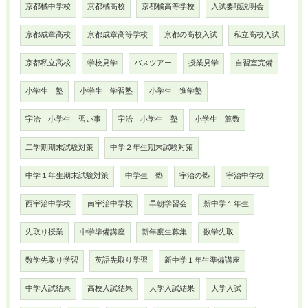
京都橘中学校
京都橘高校
京都橘高等学校
入試要項説明会
京都成章高校
京都成章高等学校
京都の高校入試
私立高校入試
京都私立高校
学校見学
バスツアー
授業見学
自習室完備
小学生 塾
小学生 学習塾
小学生 進学塾
宇治 小学生 習い事
宇治 小学生 塾
小学生 算数
二学期期末試験対策
中学２年生期末試験対策
中学１年生期末試験対策
中学生 塾
宇治の塾
宇治中学校
西宇治中学校
南宇治中学校
早朝学習会
新中学１年生
先取り授業
中学準備講座
新年度生募集
数学先取
数学先取り学習
英語先取り学習
新中学１年生準備講座
中学入試結果
高校入試結果
大学入試結果
大学入試