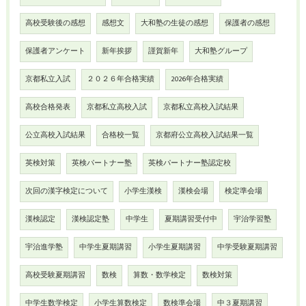
高校受験後の感想
感想文
大和塾の生徒の感想
保護者の感想
保護者アンケート
新年挨拶
謹賀新年
大和塾グループ
京都私立入試
２０２６年合格実績
2026年合格実績
高校合格発表
京都私立高校入試
京都私立高校入試結果
公立高校入試結果
合格校一覧
京都府公立高校入試結果一覧
英検対策
英検パートナー塾
英検パートナー塾認定校
次回の漢字検定について
小学生漢検
漢検会場
検定準会場
漢検認定
漢検認定塾
中学生
夏期講習受付中
宇治学習塾
宇治進学塾
中学生夏期講習
小学生夏期講習
中学受験夏期講習
高校受験夏期講習
数検
算数・数学検定
数検対策
中学生数学検定
小学生算数検定
数検準会場
中３夏期講習