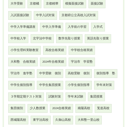
大学受験
京都橘
京都精華
模擬面接試験
面接試験
入試面接試験
中学入試対策
京都府公立高校入試対策
中学入学準備講座
中学入学準備
入学前の学習
入学式
中学校入学
北宇治中学校
数学先取り授業
英語先取り授業
小学生理科実験教室
高校合格実績
中学校合格実績
大和塾 合格実績
2024年合格実績
宇治市 学習塾
宇治市 進学塾
中学受験 個別
高校受験 個別
個別指導 塾
中学生個別指導
中学生集団授業
小学生個別指導
学年末対策
３学期定期テスト対策
試験対策
学年末試験
集団授業
集団個別
少人数授業
2024合格実績
南陽高校
莵道高校
西城陽高校
東宇治高校
久御山高校
大和塾一里山校