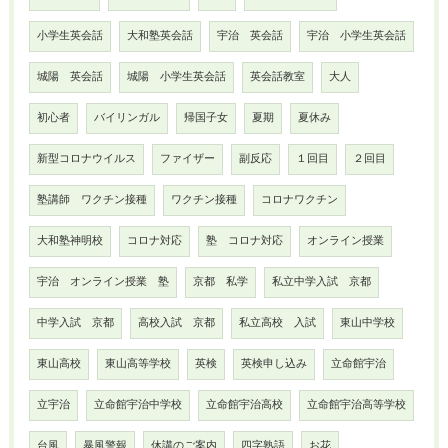
小学生英会話
大和塾英会話
宇治 英会話
宇治 小学生英会話
城陽 英会話
城陽 小学生英会話
英会話教室
大人
初心者
バイリンガル
帰国子女
夏期
夏休み
新型コロナウイルス
ファイザー
副反応
１回目
２回目
塾講師 ワクチン接種
ワクチン接種
コロナワクチン
大和塾神明校
コロナ対応
塾 コロナ対応
オンライン授業
宇治 オンライン授業 塾
京都 私学
私立中学入試 京都
中学入試 京都
高校入試 京都
私立高校 入試
東山中学校
東山高校
東山高等学校
英検
英検申し込み
立命館宇治
立宇治
立命館宇治中学校
立命館宇治高校
立命館宇治高等学校
台風
暴風警報
休講のご案内
四字熟語
お花