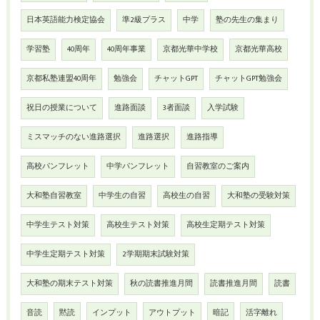
日本英語能力検定協会
準2級プラス
中学
塾の先生の集まり
学習塾
40周年
40周年事業
京都光華中学校
京都光華高校
京都私塾連盟40周年
勉強会
チャットGPT
チャットGPT勉強会
祝日の授業について
進路面談
3者面談
入学試験
ミスマッチのない進路選択
進路選択
進路指導
高校パンフレット
中学パンフレット
自習教室のご案内
大和塾自習教室
中学生の自習
高校生の自習
大和塾の受験対策
中学生テスト対策
高校生テスト対策
高校生定期テスト対策
中学生定期テスト対策
2学期期末試験対策
大和塾の期末テスト対策
秋の読書推進月間
読書推進月間
読書
音読
黙読
インプット
アウトプット
暗記
活字離れ