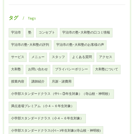
タグ
Tags
宇治市
塾
コンセプト
宇治市の塾･大和塾の口コミ情報
宇治市の塾･大和塾の評判
宇治市の塾･大和塾のお客様の声
サービス
メニュー
スタッフ
よくある質問
アクセス
大和塾
お問い合わせ
プライバシーポリシー
大和塾について
授業内容
講師紹介
月謝・諸費用
小学部スタンダードクラス （中1～③年生対象）（寺山校・神明校）
満点道場プレミアム （小４～６年生対象）
小学部スタンダードクラス（小４～６年生対象）
小学部スタンダードクラス(小1～3年生対象)(寺山校・神明校)