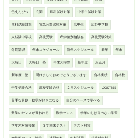
色えんぴつ
玄関
理科試験対策
中学生試験対策
無料試験対策
電気分野試験対策
広中生
広野中学校
東城陽中学校
高校受験
私学個別相談会
高校受験対策
冬期講習
年末スケジュール
新年スケジュール
新年
年末
大晦日
大晦日 塾
年末大掃除
新年度
お正月
新年度 塾
明けましておめでとうございます
合格実績
合格校
中学受験合格
高校受験合格
２月スケジュール
LOGICTREE
苦手な算数・数学が好きになる
自分のペースで学べる
数学のセンスが養われる
数学センス
学年のしばりのない学習
学年末対策授業
３学期末テスト
テスト対策