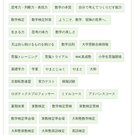
思考力・判断力・表現力
数学の本質
自分で考えてつくりだす能力
数学検定
数学検定対策
ようこそ、数学、冒険の世界へ。
生きる力
思考の体力
数学の美しさ
天は自ら助けるものを助ける
数学法則
大学受験合格情報
育脳トレーニング
育脳トライアル
MAC真成塾
小学生育脳開発
基礎学力
学童
やまとじゅく
やまと
大和
京都私塾連盟
実力テスト
模擬試験
ロボティクスプロフェッサー
ミドルコース
アドバンスコース
夏期休業
算数検定
数学検定受検
算数検定受検
数学検定準会場
算数検定準会場
大和塾数学検定
大和塾算数検定
大和塾英語検定
英語検定