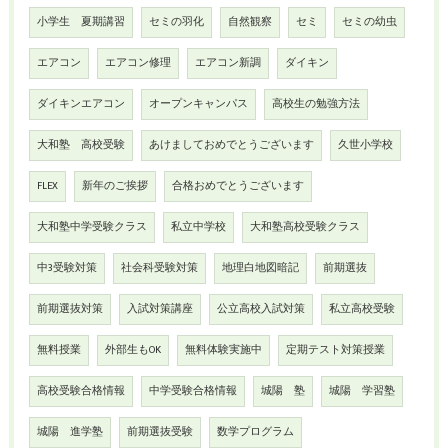
小学生 夏期講習
セミの羽化
自然観察
セミ
セミの幼虫
エアコン
エアコン修理
エアコン新調
ダイキン
ダイキンエアコン
オープンキャンパス
高校生の勉強方法
大和塾 高校受験
あけましておめでとうございます
久世小学校
FLEX
新年のご挨拶
合格おめでとうございます
大和塾中学受験クラス
私立中学校
大和塾高校受験クラス
中3受験対策
社会科受験対策
地理白地図暗記
前期選抜
前期選抜対策
入試対策講座
公立高校入試対策
私立高校受験
無料授業
外部生もOK
無料体験実施中
定期テスト対策授業
高校受験合格情報
中学受験合格情報
城陽 塾
城陽 学習塾
城陽 進学塾
前期選抜受験
数学プログラム