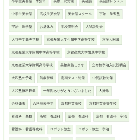
小学生英会話 宇治市
英検二次対策
英会話
英会話レッスン
中学生英会話
高校生英会話
英会話スクール
宇治 学習塾
宇治 進学塾
お盆休み
学校説明会
入試説明会
大谷中学高等学校
京都産業大学付属中学高等学校
京産大附属
京都産業大学附属中学高等学校
京都産業大学附属中学校
京都産業大学附属高等学校
英検実施します
立命館宇治入試説明会
大和塾の予定
気象警報
定期テスト対策
中間試験対策
大和塾無料授業
一年間ありがとうございました
大掃除
合格発表
合格発表中学
京都翔英高校
京都翔英高等学校
看護科 高校
高校 看護科
京都 看護科
京都 看護科 宇治
看護科・看護専攻科
ロボット教室
ロボット教室 宇治