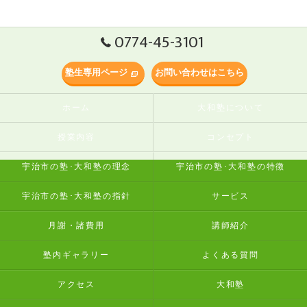
0774-45-3101
塾生専用ページ
お問い合わせはこちら
ホーム
大和塾について
授業内容
コンセプト
宇治市の塾･大和塾の理念
宇治市の塾･大和塾の特徴
宇治市の塾･大和塾の指針
サービス
月謝・諸費用
講師紹介
塾内ギャラリー
よくある質問
アクセス
大和塾