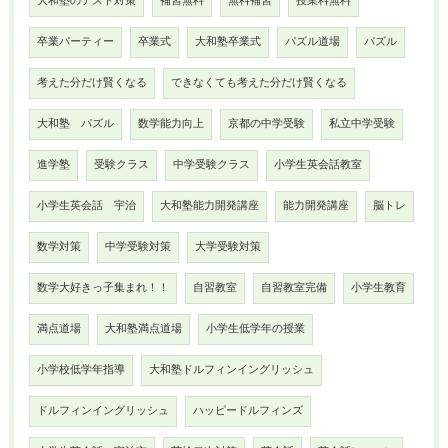
大和塾のテスト対策
補習無料
無料補習
授業料無料
卒業パーティー
卒業式
大和塾卒業式
パズル道場
パズル
考えた分だけ賢くなる
できなくても考えた分だけ賢くなる
大和塾 パズル
数学能力向上
京都の中学受験
私立中学受験
進学塾
受験クラス
中学受験クラス
小学生英会話教室
小学生英会話 宇治
大和塾能力開発講座
能力開発講座
脳トレ
数学対策
中学受験対策
大学受験対策
数学大好きっ子集まれ！！
自習教室
自習教室完備
小学生教育
満点道場
大和塾満点道場
小学生低学年の授業
小学校低学年指導
大和塾ドルフィンイングリッシュ
ドルフィンイングリッシュ
ハッピードルフィンズ