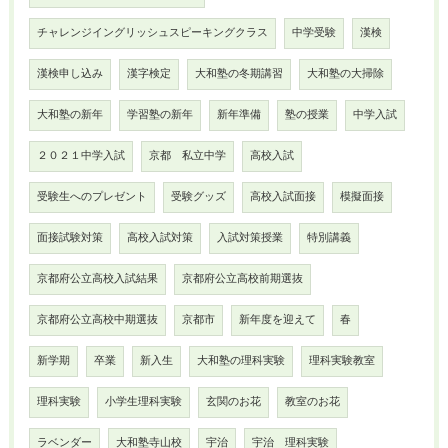
チャレンジイングリッシュスピーキングクラス
中学受験
漢検
漢検申し込み
漢字検定
大和塾の冬期講習
大和塾の大掃除
大和塾の新年
学習塾の新年
新年準備
塾の授業
中学入試
２０２１中学入試
京都 私立中学
高校入試
受験生へのプレゼント
受験グッズ
高校入試面接
模擬面接
面接試験対策
高校入試対策
入試対策授業
特別講義
京都府公立高校入試結果
京都府公立高校前期選抜
京都府公立高校中期選抜
京都市
新年度を迎えて
春
新学期
卒業
新入生
大和塾の理科実験
理科実験教室
理科実験
小学生理科実験
玄関のお花
教室のお花
ラベンダー
大和塾寺山校
宇治
宇治 理科実験