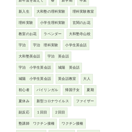
新年度を迎えて
春
新学期
卒業
新入生
大和塾の理科実験
理科実験教室
理科実験
小学生理科実験
玄関のお花
教室のお花
ラベンダー
大和塾寺山校
宇治
宇治 理科実験
小学生英会話
大和塾英会話
宇治 英会話
宇治 小学生英会話
城陽 英会話
城陽 小学生英会話
英会話教室
大人
初心者
バイリンガル
帰国子女
夏期
夏休み
新型コロナウイルス
ファイザー
副反応
１回目
２回目
塾講師 ワクチン接種
ワクチン接種