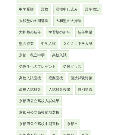
中学受験
漢検
漢検申し込み
漢字検定
大和塾の冬期講習
大和塾の大掃除
大和塾の新年
学習塾の新年
新年準備
塾の授業
中学入試
２０２１中学入試
京都 私立中学
高校入試
受験生へのプレゼント
受験グッズ
高校入試面接
模擬面接
面接試験対策
高校入試対策
入試対策授業
特別講義
京都府公立高校入試結果
京都府公立高校前期選抜
京都府公立高校中期選抜
京都市