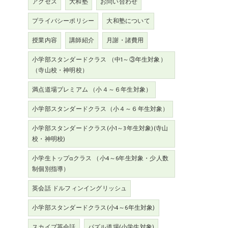
アクセス
大和塾
お問い合わせ
プライバシーポリシー
大和塾について
授業内容
講師紹介
月謝・諸費用
小学部スタンダードクラス （中1～③年生対象）
（寺山校・神明校）
満点道場プレミアム （小４～６年生対象）
小学部スタンダードクラス（小４～６年生対象）
小学部スタンダードクラス(小1～3年生対象)(寺山
校・神明校)
小学生トップαクラス （小4～6年生対象・少人数
制個別指導）
英会話 ドルフィンイングリッシュ
小学部スタンダードクラス(小4～6年生対象)
スカイプ英会話
パズル道場(小学生対象)