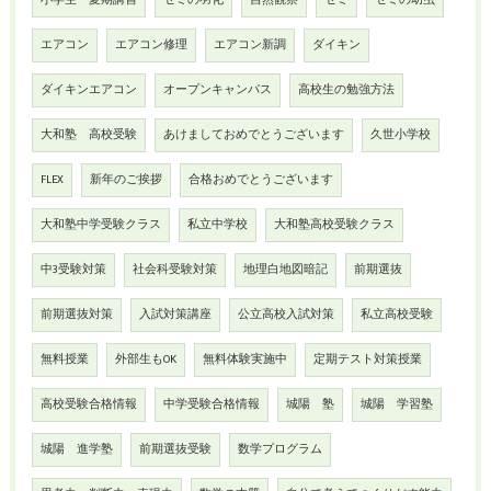
小学生 夏期講習
セミの羽化
自然観察
セミ
セミの幼虫
エアコン
エアコン修理
エアコン新調
ダイキン
ダイキンエアコン
オープンキャンパス
高校生の勉強方法
大和塾 高校受験
あけましておめでとうございます
久世小学校
FLEX
新年のご挨拶
合格おめでとうございます
大和塾中学受験クラス
私立中学校
大和塾高校受験クラス
中3受験対策
社会科受験対策
地理白地図暗記
前期選抜
前期選抜対策
入試対策講座
公立高校入試対策
私立高校受験
無料授業
外部生もOK
無料体験実施中
定期テスト対策授業
高校受験合格情報
中学受験合格情報
城陽 塾
城陽 学習塾
城陽 進学塾
前期選抜受験
数学プログラム