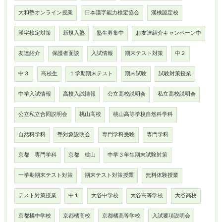
大和塾オンライン授業
日本漢字能力検定協会
漢検認定校
漢字検定対策
新規入塾
塾生募集中
お友達紹介キャンペーン中
友達紹介
保護者面談
入試情報
期末テスト対策
中２
中３
高校生
１学期期末テスト
期末試験
試験対策授業
中学入試情報
高校入試情報
公立高校説明会
私立高校説明会
公立私立合同説明会
桃山高校
桃山高等学校自然科学科
自然科学科
塾対象説明会
専門学科受験
専門学科
京都 専門学科
京都 桃山
中学３年生期末試験対策
一学期期末テスト対策
期末テスト対策授業
無料体験授業
テスト対策授業
中１
大谷中学校
大谷高等学校
大谷高校
京都橘中学校
京都橘高校
京都橘高等学校
入試要項説明会