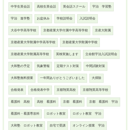
中学生英会話
高校生英会話
英会話スクール
宇治 学習塾
宇治 進学塾
お盆休み
学校説明会
入試説明会
大谷中学高等学校
京都産業大学付属中学高等学校
京産大附属
京都産業大学附属中学高等学校
京都産業大学附属中学校
京都産業大学附属高等学校
英検実施します
立命館宇治入試説明会
大和塾の予定
気象警報
定期テスト対策
中間試験対策
大和塾無料授業
一年間ありがとうございました
大掃除
合格発表
合格発表中学
京都翔英高校
京都翔英高等学校
看護科 高校
高校 看護科
京都 看護科
京都 看護科 宇治
看護科・看護専攻科
ロボット教室
ロボット教室 宇治
大和塾 ロボット教室
自宅で受講
オンライン授業 宇治