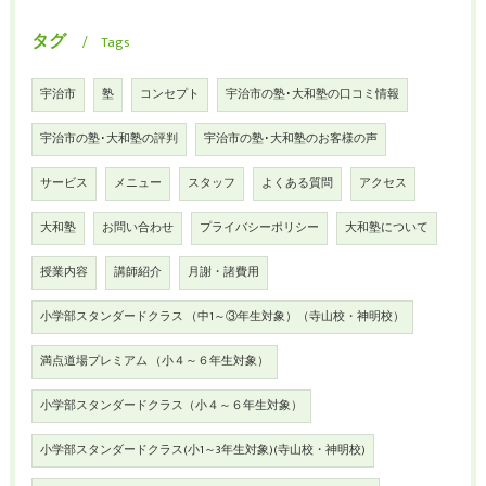
タグ
Tags
宇治市
塾
コンセプト
宇治市の塾･大和塾の口コミ情報
宇治市の塾･大和塾の評判
宇治市の塾･大和塾のお客様の声
サービス
メニュー
スタッフ
よくある質問
アクセス
大和塾
お問い合わせ
プライバシーポリシー
大和塾について
授業内容
講師紹介
月謝・諸費用
小学部スタンダードクラス （中1～③年生対象）（寺山校・神明校）
満点道場プレミアム （小４～６年生対象）
小学部スタンダードクラス（小４～６年生対象）
小学部スタンダードクラス(小1～3年生対象)(寺山校・神明校)