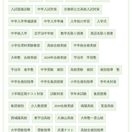
入試面接試験
中学入試対策
京都府公立高校入試対策
中学入学準備講座
中学入学準備
入学前の学習
入学式
中学校入学
北宇治中学校
数学先取り授業
英語先取り授業
小学生理科実験教室
高校合格実績
中学校合格実績
大和塾 合格実績
2024年合格実績
宇治市 学習塾
宇治市 進学塾
中学受験 個別
高校受験 個別
個別指導 塾
中学生個別指導
中学生集団授業
小学生個別指導
学年末対策
３学期定期テスト対策
試験対策
学年末試験
集団授業
集団個別
少人数授業
2024合格実績
南陽高校
莵道高校
西城陽高校
東宇治高校
久御山高校
大和塾一里山校
大学受験指導
受験指導
共通テスト
高校生個別指導