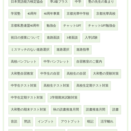
日本英語能力検定協会
準2級プラス
中学
塾の先生の集まり
学習塾
40周年
40周年事業
京都光華中学校
京都光華高校
京都私塾連盟40周年
勉強会
チャットGPT
チャットGPT勉強会
祝日の授業について
進路面談
3者面談
入学試験
ミスマッチのない進路選択
進路選択
進路指導
高校パンフレット
中学パンフレット
自習教室のご案内
大和塾自習教室
中学生の自習
高校生の自習
大和塾の受験対策
中学生テスト対策
高校生テスト対策
高校生定期テスト対策
中学生定期テスト対策
2学期期末試験対策
大和塾の期末テスト対策
秋の読書推進月間
読書推進月間
読書
音読
黙読
インプット
アウトプット
暗記
活字離れ