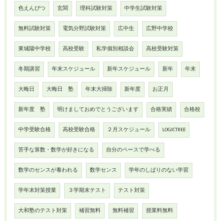
色えんぴつ
玄関
理科試験対策
中学生試験対策
無料試験対策
電気分野試験対策
広中生
広野中学校
東城陽中学校
高校受験
私学個別相談会
高校受験対策
冬期講習
年末スケジュール
新年スケジュール
新年
年末
大晦日
大晦日 塾
年末大掃除
新年度
お正月
新年度 塾
明けましておめでとうございます
合格実績
合格校
中学受験合格
高校受験合格
２月スケジュール
LOGICTREE
苦手な算数・数学が好きになる
自分のペースで学べる
数学のセンスが養われる
数学センス
学年のしばりのない学習
学年末対策授業
３学期末テスト
テスト対策
大和塾のテスト対策
補習無料
無料補習
授業料無料