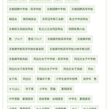
京都国際中学校・高等学校
京都国際中学校
京都国際高等学校
相談会
個別相談会
京田辺市商工会館
私立中学説明会
京都府立高校説明会
私立公立合同説明会
関西私塾の会
塾 ブログ
塾長ブログ
京都廣学館高等学校
京都廣学館
京都廣学館高等学校吹奏楽部
京都廣学館高等学校少林寺拳法部
京都廣学館高校
同志社女子中学校・高等学校
同志社女子中学校
同志社女子高等学校
同志社女子中学
同志社女子高校
同女
女子高
同志社
育脳寺子屋
小学生低学年指導
低学年 塾
そろばん
寺子屋
小学生 育脳
夏期講習
中学受験 夏期講習
高校受験 会期講習
中学生 夏期講習