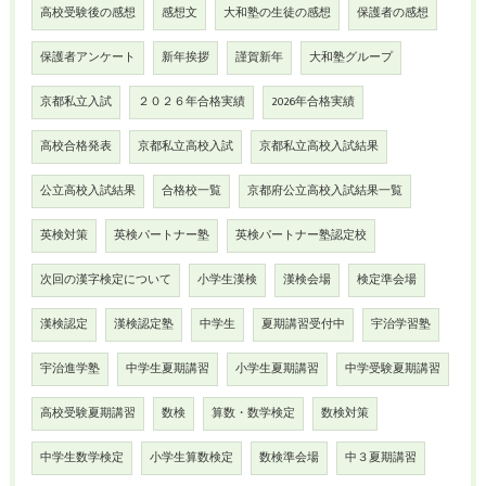
高校受験後の感想
感想文
大和塾の生徒の感想
保護者の感想
保護者アンケート
新年挨拶
謹賀新年
大和塾グループ
京都私立入試
２０２６年合格実績
2026年合格実績
高校合格発表
京都私立高校入試
京都私立高校入試結果
公立高校入試結果
合格校一覧
京都府公立高校入試結果一覧
英検対策
英検パートナー塾
英検パートナー塾認定校
次回の漢字検定について
小学生漢検
漢検会場
検定準会場
漢検認定
漢検認定塾
中学生
夏期講習受付中
宇治学習塾
宇治進学塾
中学生夏期講習
小学生夏期講習
中学受験夏期講習
高校受験夏期講習
数検
算数・数学検定
数検対策
中学生数学検定
小学生算数検定
数検準会場
中３夏期講習