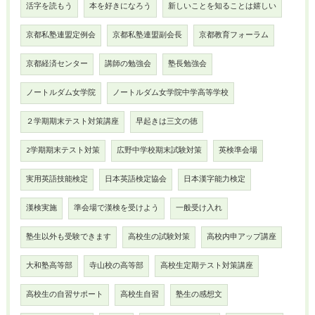
活字を読もう
本を好きになろう
新しいことを知ることは嬉しい
京都私塾連盟定例会
京都私塾連盟副会長
京都教育フォーラム
京都経済センター
講師の勉強会
塾長勉強会
ノートルダム女学院
ノートルダム女学院中学高等学校
２学期期末テスト対策講座
早起きは三文の徳
2学期期末テスト対策
広野中学校期末試験対策
英検準会場
実用英語技能検定
日本英語検定協会
日本漢字能力検定
漢検実施
準会場で漢検を受けよう
一般受け入れ
塾生以外も受験できます
高校生の試験対策
高校内申アップ講座
大和塾高等部
寺山校の高等部
高校生定期テスト対策講座
高校生の自習サポート
高校生自習
塾生の感想文