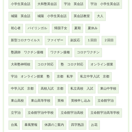
小学生英会話
大和塾英会話
宇治 英会話
宇治 小学生英会話
城陽 英会話
城陽 小学生英会話
英会話教室
大人
初心者
バイリンガル
帰国子女
夏期
夏休み
新型コロナウイルス
ファイザー
副反応
１回目
２回目
塾講師 ワクチン接種
ワクチン接種
コロナワクチン
大和塾神明校
コロナ対応
塾 コロナ対応
オンライン授業
宇治 オンライン授業 塾
京都 私学
私立中学入試 京都
中学入試 京都
高校入試 京都
私立高校 入試
東山中学校
東山高校
東山高等学校
英検
英検申し込み
立命館宇治
立宇治
立命館宇治中学校
立命館宇治高校
立命館宇治高等学校
台風
暴風警報
休講のご案内
四字熟語
お花