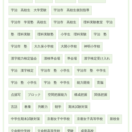
宇治 高校生 大学受験
宇治市 高校生個別指導
宇治市 学習塾 高校生
宇治市 高校生
理科実験教室 宇治
塾 理科実験
理科実験塾
小学生 理科実験
宇治 塾
宇治市 塾
大久保小学校
大開小学校
神明小学校
漢字能力検定協会
漢検準会場
準会場
漢字検定受け入れ
宇治 漢字検定
宇治市 塾 小学生
宇治市 塾 中学生
宇治 塾 小学生
宇治 塾 中学生
能力開発
育脳
点描写
ブロック
空間把握能力
構成把握
関係把握
言語
教養
判断力
朝学
期末試験対策
中学生期末試験対策
京都女子中学校
京都女子高等学校
新校舎
立命館中学校
立命館高等学校
受験
成章高校