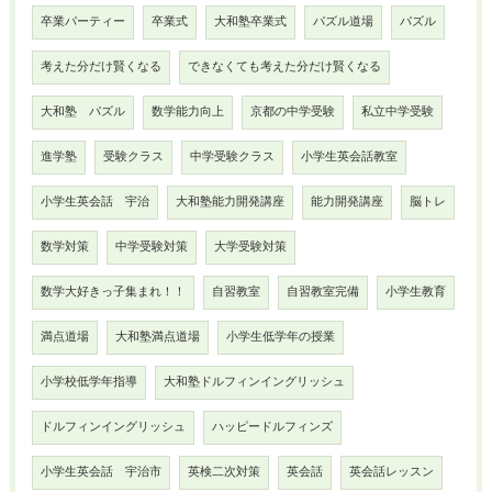
卒業パーティー
卒業式
大和塾卒業式
パズル道場
パズル
考えた分だけ賢くなる
できなくても考えた分だけ賢くなる
大和塾 パズル
数学能力向上
京都の中学受験
私立中学受験
進学塾
受験クラス
中学受験クラス
小学生英会話教室
小学生英会話 宇治
大和塾能力開発講座
能力開発講座
脳トレ
数学対策
中学受験対策
大学受験対策
数学大好きっ子集まれ！！
自習教室
自習教室完備
小学生教育
満点道場
大和塾満点道場
小学生低学年の授業
小学校低学年指導
大和塾ドルフィンイングリッシュ
ドルフィンイングリッシュ
ハッピードルフィンズ
小学生英会話 宇治市
英検二次対策
英会話
英会話レッスン