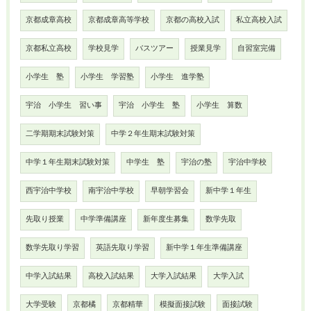
京都成章高校
京都成章高等学校
京都の高校入試
私立高校入試
京都私立高校
学校見学
バスツアー
授業見学
自習室完備
小学生 塾
小学生 学習塾
小学生 進学塾
宇治 小学生 習い事
宇治 小学生 塾
小学生 算数
二学期期末試験対策
中学２年生期末試験対策
中学１年生期末試験対策
中学生 塾
宇治の塾
宇治中学校
西宇治中学校
南宇治中学校
早朝学習会
新中学１年生
先取り授業
中学準備講座
新年度生募集
数学先取
数学先取り学習
英語先取り学習
新中学１年生準備講座
中学入試結果
高校入試結果
大学入試結果
大学入試
大学受験
京都橘
京都精華
模擬面接試験
面接試験