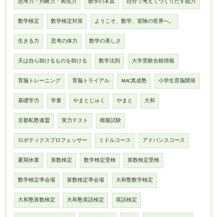
思考力・判断力・表現力
数学の本質
自分で考えてつくりだす能力
数学検定
数学検定対策
ようこそ、数学、冒険の世界へ。
生きる力
思考の体力
数学の美しさ
天は自ら助けるものを助ける
数学法則
大学受験合格情報
育脳トレーニング
育脳トライアル
MAC真成塾
小学生育脳開発
基礎学力
学童
やまとじゅく
やまと
大和
京都私塾連盟
実力テスト
模擬試験
ロボティクスプロフェッサー
ミドルコース
アドバンスコース
夏期休業
算数検定
数学検定受検
算数検定受検
数学検定準会場
算数検定準会場
大和塾数学検定
大和塾算数検定
大和塾英語検定
英語検定