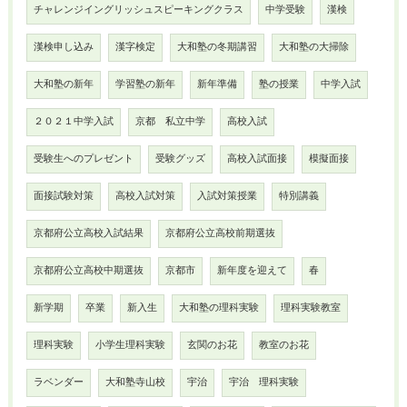
チャレンジイングリッシュスピーキングクラス
中学受験
漢検
漢検申し込み
漢字検定
大和塾の冬期講習
大和塾の大掃除
大和塾の新年
学習塾の新年
新年準備
塾の授業
中学入試
２０２１中学入試
京都 私立中学
高校入試
受験生へのプレゼント
受験グッズ
高校入試面接
模擬面接
面接試験対策
高校入試対策
入試対策授業
特別講義
京都府公立高校入試結果
京都府公立高校前期選抜
京都府公立高校中期選抜
京都市
新年度を迎えて
春
新学期
卒業
新入生
大和塾の理科実験
理科実験教室
理科実験
小学生理科実験
玄関のお花
教室のお花
ラベンダー
大和塾寺山校
宇治
宇治 理科実験