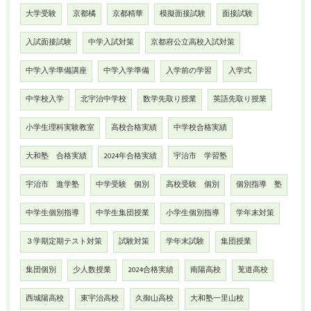
大学受験
京都橘
京都精華
模擬面接試験
面接試験
入試面接試験
中学入試対策
京都府公立高校入試対策
中学入学準備講座
中学入学準備
入学前の学習
入学式
中学校入学
北宇治中学校
数学先取り授業
英語先取り授業
小学生理科実験教室
高校合格実績
中学校合格実績
大和塾 合格実績
2024年合格実績
宇治市 学習塾
宇治市 進学塾
中学受験 個別
高校受験 個別
個別指導 塾
中学生個別指導
中学生集団授業
小学生個別指導
学年末対策
３学期定期テスト対策
試験対策
学年末試験
集団授業
集団個別
少人数授業
2024合格実績
南陽高校
莵道高校
西城陽高校
東宇治高校
久御山高校
大和塾一里山校