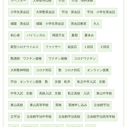
ラベンダー
大和塾寺山校
宇治
宇治 理科実験
小学生英会話
大和塾英会話
宇治 英会話
宇治 小学生英会話
城陽 英会話
城陽 小学生英会話
英会話教室
大人
初心者
バイリンガル
帰国子女
夏期
夏休み
新型コロナウイルス
ファイザー
副反応
１回目
２回目
塾講師 ワクチン接種
ワクチン接種
コロナワクチン
大和塾神明校
コロナ対応
塾 コロナ対応
オンライン授業
宇治 オンライン授業 塾
京都 私学
私立中学入試 京都
中学入試 京都
高校入試 京都
私立高校 入試
東山中学校
東山高校
東山高等学校
英検
英検申し込み
立命館宇治
立宇治
立命館宇治中学校
立命館宇治高校
立命館宇治高等学校