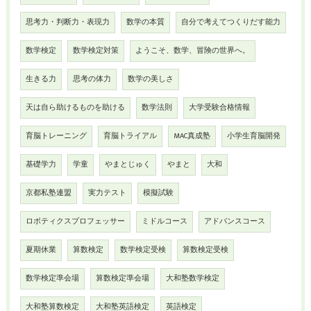
思考力・判断力・表現力
数学の本質
自分で考えてつくりだす能力
数学検定
数学検定対策
ようこそ、数学、冒険の世界へ。
生きる力
思考の体力
数学の美しさ
天は自ら助けるものを助ける
数学法則
大学受験合格情報
育脳トレーニング
育脳トライアル
MAC真成塾
小学生育脳開発
基礎学力
学童
やまとじゅく
やまと
大和
京都私塾連盟
実力テスト
模擬試験
ロボティクスプロフェッサー
ミドルコース
アドバンスコース
夏期休業
算数検定
数学検定受検
算数検定受検
数学検定準会場
算数検定準会場
大和塾数学検定
大和塾算数検定
大和塾英語検定
英語検定