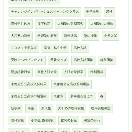
チャレンジイングリッシュスピーキングクラス
中学受験
漢検
漢検申し込み
漢字検定
大和塾の冬期講習
大和塾の大掃除
大和塾の新年
学習塾の新年
新年準備
塾の授業
中学入試
２０２１中学入試
京都 私立中学
高校入試
受験生へのプレゼント
受験グッズ
高校入試面接
模擬面接
面接試験対策
高校入試対策
入試対策授業
特別講義
京都府公立高校入試結果
京都府公立高校前期選抜
京都府公立高校中期選抜
京都市
新年度を迎えて
春
新学期
卒業
新入生
大和塾の理科実験
理科実験教室
理科実験
小学生理科実験
玄関のお花
教室のお花