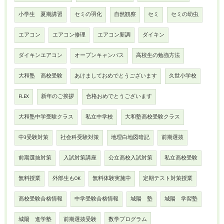
小学生 夏期講習
セミの羽化
自然観察
セミ
セミの幼虫
エアコン
エアコン修理
エアコン新調
ダイキン
ダイキンエアコン
オープンキャンパス
高校生の勉強方法
大和塾 高校受験
あけましておめでとうございます
久世小学校
FLEX
新年のご挨拶
合格おめでとうございます
大和塾中学受験クラス
私立中学校
大和塾高校受験クラス
中3受験対策
社会科受験対策
地理白地図暗記
前期選抜
前期選抜対策
入試対策講座
公立高校入試対策
私立高校受験
無料授業
外部生もOK
無料体験実施中
定期テスト対策授業
高校受験合格情報
中学受験合格情報
城陽 塾
城陽 学習塾
城陽 進学塾
前期選抜受験
数学プログラム