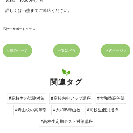
週3回 30000円／月
詳しくは当塾までご連絡ください。
高校生サポートクラス
< 前のページ
一覧に戻る
次のページ >
関連タグ
#高校生の試験対策
#高校内申アップ講座
#大和塾高等部
#寺山校の高等部
#大和塾寺山校
#高校生個別指導
#高校生定期テスト対策講座