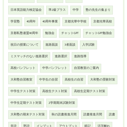
日本英語能力検定協会
準2級プラス
中学
塾の先生の集まり
学習塾
40周年
40周年事業
京都光華中学校
京都光華高校
京都私塾連盟40周年
勉強会
チャットGPT
チャットGPT勉強会
祝日の授業について
進路面談
3者面談
入学試験
ミスマッチのない進路選択
進路選択
進路指導
高校パンフレット
中学パンフレット
自習教室のご案内
大和塾自習教室
中学生の自習
高校生の自習
大和塾の受験対策
中学生テスト対策
高校生テスト対策
高校生定期テスト対策
中学生定期テスト対策
2学期期末試験対策
大和塾の期末テスト対策
秋の読書推進月間
読書推進月間
読書
音読
黙読
インプット
アウトプット
暗記
活字離れ