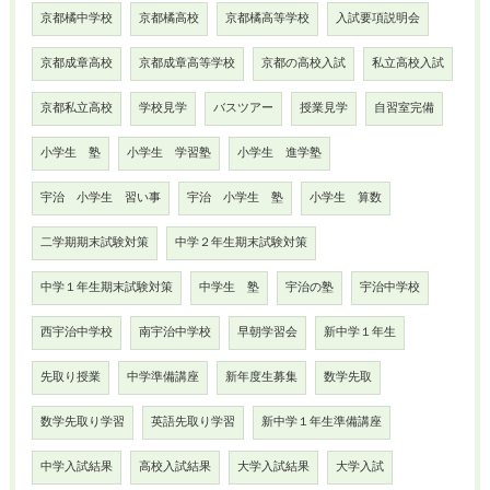
京都橘中学校
京都橘高校
京都橘高等学校
入試要項説明会
京都成章高校
京都成章高等学校
京都の高校入試
私立高校入試
京都私立高校
学校見学
バスツアー
授業見学
自習室完備
小学生 塾
小学生 学習塾
小学生 進学塾
宇治 小学生 習い事
宇治 小学生 塾
小学生 算数
二学期期末試験対策
中学２年生期末試験対策
中学１年生期末試験対策
中学生 塾
宇治の塾
宇治中学校
西宇治中学校
南宇治中学校
早朝学習会
新中学１年生
先取り授業
中学準備講座
新年度生募集
数学先取
数学先取り学習
英語先取り学習
新中学１年生準備講座
中学入試結果
高校入試結果
大学入試結果
大学入試