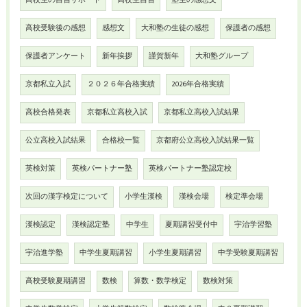
高校生の自習サポート
高校生自習
塾生の感想文
高校受験後の感想
感想文
大和塾の生徒の感想
保護者の感想
保護者アンケート
新年挨拶
謹賀新年
大和塾グループ
京都私立入試
２０２６年合格実績
2026年合格実績
高校合格発表
京都私立高校入試
京都私立高校入試結果
公立高校入試結果
合格校一覧
京都府公立高校入試結果一覧
英検対策
英検パートナー塾
英検パートナー塾認定校
次回の漢字検定について
小学生漢検
漢検会場
検定準会場
漢検認定
漢検認定塾
中学生
夏期講習受付中
宇治学習塾
宇治進学塾
中学生夏期講習
小学生夏期講習
中学受験夏期講習
高校受験夏期講習
数検
算数・数学検定
数検対策