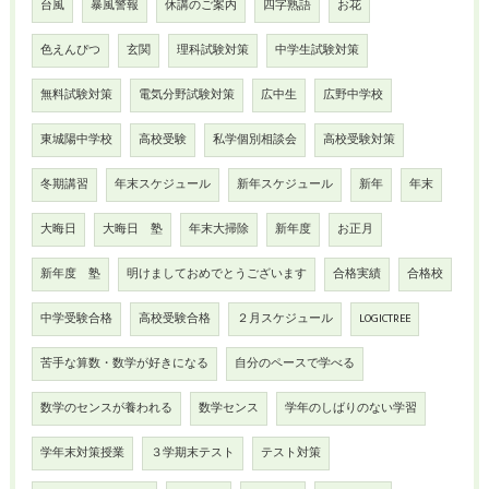
台風
暴風警報
休講のご案内
四字熟語
お花
色えんぴつ
玄関
理科試験対策
中学生試験対策
無料試験対策
電気分野試験対策
広中生
広野中学校
東城陽中学校
高校受験
私学個別相談会
高校受験対策
冬期講習
年末スケジュール
新年スケジュール
新年
年末
大晦日
大晦日 塾
年末大掃除
新年度
お正月
新年度 塾
明けましておめでとうございます
合格実績
合格校
中学受験合格
高校受験合格
２月スケジュール
LOGICTREE
苦手な算数・数学が好きになる
自分のペースで学べる
数学のセンスが養われる
数学センス
学年のしばりのない学習
学年末対策授業
３学期末テスト
テスト対策