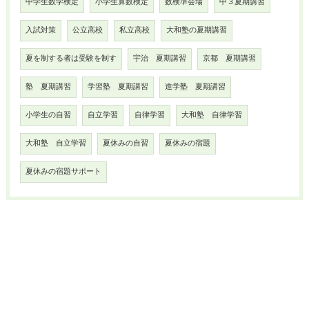
中学生数学検定
小学生算数検定
数検準会場
中３夏期講習
入試対策
公立高校
私立高校
大和塾の夏期講習
夏を制する者は受験を制す
宇治 夏期講習
京都 夏期講習
塾 夏期講習
学習塾 夏期講習
進学塾 夏期講習
小学生の自習
自立学習
自律学習
大和塾 自律学習
大和塾 自立学習
夏休みの自習
夏休みの宿題
夏休みの宿題サポート