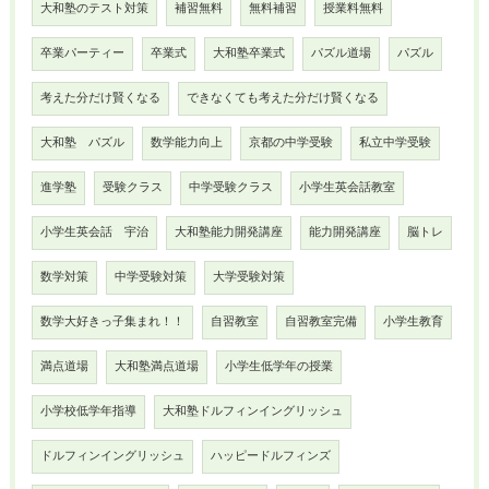
大和塾のテスト対策
補習無料
無料補習
授業料無料
卒業パーティー
卒業式
大和塾卒業式
パズル道場
パズル
考えた分だけ賢くなる
できなくても考えた分だけ賢くなる
大和塾 パズル
数学能力向上
京都の中学受験
私立中学受験
進学塾
受験クラス
中学受験クラス
小学生英会話教室
小学生英会話 宇治
大和塾能力開発講座
能力開発講座
脳トレ
数学対策
中学受験対策
大学受験対策
数学大好きっ子集まれ！！
自習教室
自習教室完備
小学生教育
満点道場
大和塾満点道場
小学生低学年の授業
小学校低学年指導
大和塾ドルフィンイングリッシュ
ドルフィンイングリッシュ
ハッピードルフィンズ