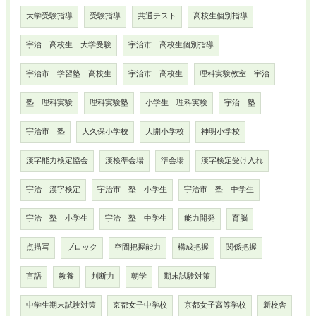
大学受験指導
受験指導
共通テスト
高校生個別指導
宇治 高校生 大学受験
宇治市 高校生個別指導
宇治市 学習塾 高校生
宇治市 高校生
理科実験教室 宇治
塾 理科実験
理科実験塾
小学生 理科実験
宇治 塾
宇治市 塾
大久保小学校
大開小学校
神明小学校
漢字能力検定協会
漢検準会場
準会場
漢字検定受け入れ
宇治 漢字検定
宇治市 塾 小学生
宇治市 塾 中学生
宇治 塾 小学生
宇治 塾 中学生
能力開発
育脳
点描写
ブロック
空間把握能力
構成把握
関係把握
言語
教養
判断力
朝学
期末試験対策
中学生期末試験対策
京都女子中学校
京都女子高等学校
新校舎