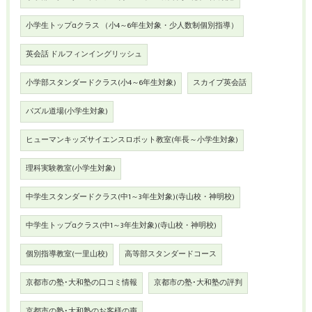
小学生トップαクラス （小4～6年生対象・少人数制個別指導）
英会話 ドルフィンイングリッシュ
小学部スタンダードクラス(小4～6年生対象)
スカイプ英会話
パズル道場(小学生対象)
ヒューマンキッズサイエンスロボット教室(年長～小学生対象)
理科実験教室(小学生対象)
中学生スタンダードクラス(中1～3年生対象)(寺山校・神明校)
中学生トップαクラス(中1～3年生対象)(寺山校・神明校)
個別指導教室(一里山校)
高等部スタンダードコース
京都市の塾･大和塾の口コミ情報
京都市の塾･大和塾の評判
京都市の塾･大和塾のお客様の声