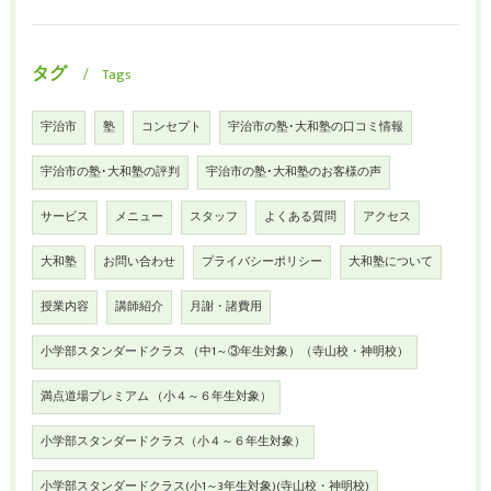
タグ
Tags
宇治市
塾
コンセプト
宇治市の塾･大和塾の口コミ情報
宇治市の塾･大和塾の評判
宇治市の塾･大和塾のお客様の声
サービス
メニュー
スタッフ
よくある質問
アクセス
大和塾
お問い合わせ
プライバシーポリシー
大和塾について
授業内容
講師紹介
月謝・諸費用
小学部スタンダードクラス （中1～③年生対象）（寺山校・神明校）
満点道場プレミアム （小４～６年生対象）
小学部スタンダードクラス（小４～６年生対象）
小学部スタンダードクラス(小1～3年生対象)(寺山校・神明校)