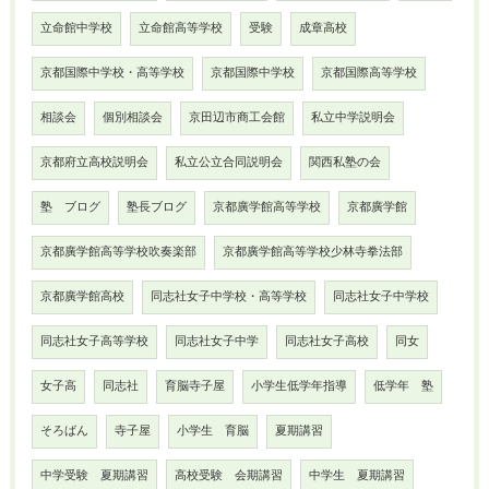
立命館中学校
立命館高等学校
受験
成章高校
京都国際中学校・高等学校
京都国際中学校
京都国際高等学校
相談会
個別相談会
京田辺市商工会館
私立中学説明会
京都府立高校説明会
私立公立合同説明会
関西私塾の会
塾 ブログ
塾長ブログ
京都廣学館高等学校
京都廣学館
京都廣学館高等学校吹奏楽部
京都廣学館高等学校少林寺拳法部
京都廣学館高校
同志社女子中学校・高等学校
同志社女子中学校
同志社女子高等学校
同志社女子中学
同志社女子高校
同女
女子高
同志社
育脳寺子屋
小学生低学年指導
低学年 塾
そろばん
寺子屋
小学生 育脳
夏期講習
中学受験 夏期講習
高校受験 会期講習
中学生 夏期講習