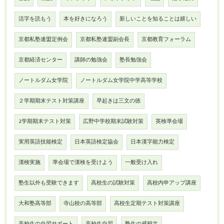
活字を読もう
本を好きになろう
新しいことを知ることは嬉しい
京都私塾連盟定例会
京都私塾連盟副会長
京都教育フォーラム
京都経済センター
講師の勉強会
塾長勉強会
ノートルダム女学院
ノートルダム女学院中学高等学校
２学期期末テスト対策講座
早起きは三文の徳
2学期期末テスト対策
広野中学校期末試験対策
英検準会場
実用英語技能検定
日本英語検定協会
日本漢字能力検定
漢検実施
準会場で漢検を受けよう
一般受け入れ
塾生以外も受験できます
高校生の試験対策
高校内申アップ講座
大和塾高等部
寺山校の高等部
高校生定期テスト対策講座