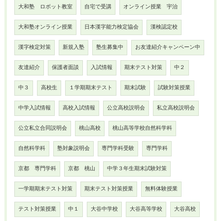
大和塾 ロボット教室
自宅で受講
オンライン授業 宇治
大和塾オンライン授業
日本漢字能力検定協会
漢検認定校
漢字検定対策
新規入塾
塾生募集中
お友達紹介キャンペーン中
友達紹介
保護者面談
入試情報
期末テスト対策
中２
中３
高校生
１学期期末テスト
期末試験
試験対策授業
中学入試情報
高校入試情報
公立高校説明会
私立高校説明会
公立私立合同説明会
桃山高校
桃山高等学校自然科学科
自然科学科
塾対象説明会
専門学科受験
専門学科
京都 専門学科
京都 桃山
中学３年生期末試験対策
一学期期末テスト対策
期末テスト対策授業
無料体験授業
テスト対策授業
中１
大谷中学校
大谷高等学校
大谷高校