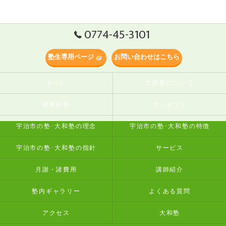
0774-45-3101
塾生専用ページ
お問い合わせはこちら
ホーム
大和塾について
授業内容
コンセプト
宇治市の塾･大和塾の理念
宇治市の塾･大和塾の特徴
宇治市の塾･大和塾の指針
サービス
月謝・諸費用
講師紹介
塾内ギャラリー
よくある質問
アクセス
大和塾