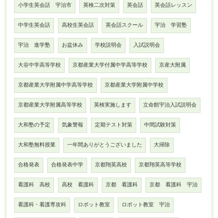
小学生英会話 宇治市
英検二次対策
英会話
英会話レッスン
中学生英会話
高校生英会話
英会話スクール
宇治 学習塾
宇治 進学塾
お盆休み
学校説明会
入試説明会
大谷中学高等学校
京都産業大学付属中学高等学校
京産大附属
京都産業大学附属中学高等学校
京都産業大学附属中学校
京都産業大学附属高等学校
英検実施します
立命館宇治入試説明会
大和塾の予定
気象警報
定期テスト対策
中間試験対策
大和塾無料授業
一年間ありがとうございました
大掃除
合格発表
合格発表中学
京都翔英高校
京都翔英高等学校
看護科 高校
高校 看護科
京都 看護科
京都 看護科 宇治
看護科・看護専攻科
ロボット教室
ロボット教室 宇治