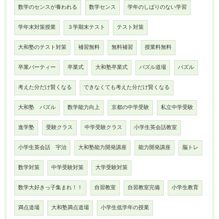
数学のセンスが養われる
数学センス
学年のしばりのない学習
学年末対策授業
３学期末テスト
テスト対策
大和塾のテスト対策
補習無料
無料補習
授業料無料
卒業パーティー
卒業式
大和塾卒業式
パズル道場
パズル
考えた分だけ賢くなる
できなくても考えた分だけ賢くなる
大和塾 パズル
数学能力向上
京都の中学受験
私立中学受験
進学塾
受験クラス
中学受験クラス
小学生英会話教室
小学生英会話 宇治
大和塾能力開発講座
能力開発講座
脳トレ
数学対策
中学受験対策
大学受験対策
数学大好きっ子集まれ！！
自習教室
自習教室完備
小学生教育
満点道場
大和塾満点道場
小学生低学年の授業