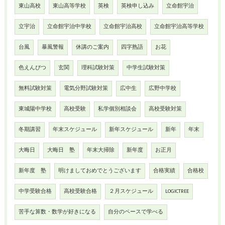
東山高校
東山高等学校
英検
英検申し込み
立命館宇治
立宇治
立命館宇治中学校
立命館宇治高校
立命館宇治高等学校
台風
暴風警報
休講のご案内
四字熟語
お花
色えんぴつ
玄関
理科試験対策
中学生試験対策
無料試験対策
電気分野試験対策
広中生
広野中学校
東城陽中学校
高校受験
私学個別相談会
高校受験対策
冬期講習
年末スケジュール
新年スケジュール
新年
年末
大晦日
大晦日 塾
年末大掃除
新年度
お正月
新年度 塾
明けましておめでとうございます
合格実績
合格校
中学受験合格
高校受験合格
２月スケジュール
LOGICTREE
苦手な算数・数学が好きになる
自分のペースで学べる