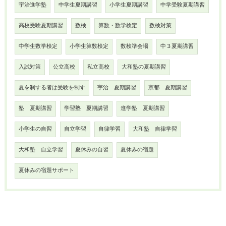
宇治進学塾
中学生夏期講習
小学生夏期講習
中学受験夏期講習
高校受験夏期講習
数検
算数・数学検定
数検対策
中学生数学検定
小学生算数検定
数検準会場
中３夏期講習
入試対策
公立高校
私立高校
大和塾の夏期講習
夏を制する者は受験を制す
宇治 夏期講習
京都 夏期講習
塾 夏期講習
学習塾 夏期講習
進学塾 夏期講習
小学生の自習
自立学習
自律学習
大和塾 自律学習
大和塾 自立学習
夏休みの自習
夏休みの宿題
夏休みの宿題サポート