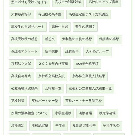
塾生以外も受験できます
高校生の試験対策
高校内申アップ講座
大和塾高等部
寺山校の高等部
高校生定期テスト対策講座
高校生の自習サポート
高校生自習
塾生の感想文
高校受験後の感想
感想文
大和塾の生徒の感想
保護者の感想
保護者アンケート
新年挨拶
謹賀新年
大和塾グループ
京都私立入試
２０２６年合格実績
2026年合格実績
高校合格発表
京都私立高校入試
京都私立高校入試結果
公立高校入試結果
合格校一覧
京都府公立高校入試結果一覧
英検対策
英検パートナー塾
英検パートナー塾認定校
次回の漢字検定について
小学生漢検
漢検会場
検定準会場
漢検認定
漢検認定塾
中学生
夏期講習受付中
宇治学習塾