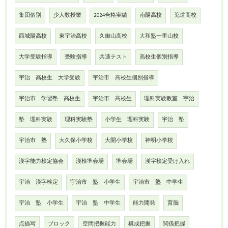
集団個別
少人数授業
2024合格実績
南陽高校
莵道高校
西城陽高校
東宇治高校
久御山高校
大和塾一里山校
大学受験指導
受験指導
共通テスト
高校生個別指導
宇治 高校生 大学受験
宇治市 高校生個別指導
宇治市 学習塾 高校生
宇治市 高校生
理科実験教室 宇治
塾 理科実験
理科実験塾
小学生 理科実験
宇治 塾
宇治市 塾
大久保小学校
大開小学校
神明小学校
漢字能力検定協会
漢検準会場
準会場
漢字検定受け入れ
宇治 漢字検定
宇治市 塾 小学生
宇治市 塾 中学生
宇治 塾 小学生
宇治 塾 中学生
能力開発
育脳
点描写
ブロック
空間把握能力
構成把握
関係把握