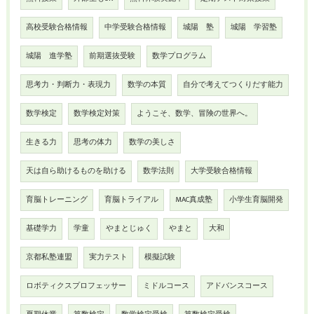
高校受験合格情報
中学受験合格情報
城陽 塾
城陽 学習塾
城陽 進学塾
前期選抜受験
数学プログラム
思考力・判断力・表現力
数学の本質
自分で考えてつくりだす能力
数学検定
数学検定対策
ようこそ、数学、冒険の世界へ。
生きる力
思考の体力
数学の美しさ
天は自ら助けるものを助ける
数学法則
大学受験合格情報
育脳トレーニング
育脳トライアル
MAC真成塾
小学生育脳開発
基礎学力
学童
やまとじゅく
やまと
大和
京都私塾連盟
実力テスト
模擬試験
ロボティクスプロフェッサー
ミドルコース
アドバンスコース