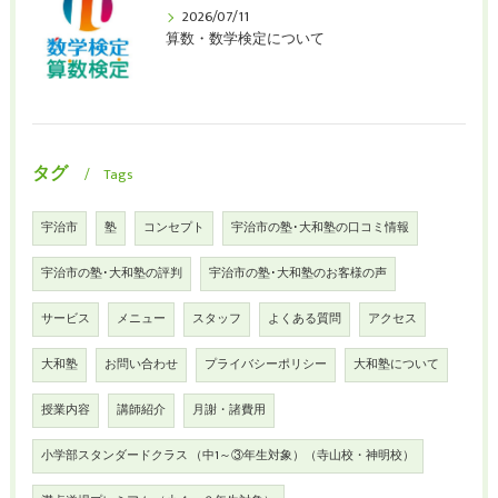
2026/07/11
算数・数学検定について
タグ
Tags
宇治市
塾
コンセプト
宇治市の塾･大和塾の口コミ情報
宇治市の塾･大和塾の評判
宇治市の塾･大和塾のお客様の声
サービス
メニュー
スタッフ
よくある質問
アクセス
大和塾
お問い合わせ
プライバシーポリシー
大和塾について
授業内容
講師紹介
月謝・諸費用
小学部スタンダードクラス （中1～③年生対象）（寺山校・神明校）