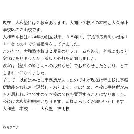
現在、大和塾には２教室あります。大開小学校区の本校と大久保小
学校区の寺山校です。
大和塾本校は1974年の創立以来、３８年間、宇治市広野町小根尾１
１１番地の１で学習指導をしてきました。
このたび、大和塾本校は２度目のリフォームを終え、外観にあまり
変化はありませんが、看板と外灯を新調しました。
教室は【塾生の皆さんへのお知らせ】でお知らせしたとおり、とて
もきれいになりました。
そして、以前は本校に事務所があったのですが現在は寺山校に事務
所機能を移転させ運営しております。そのため、本校に事務所があ
ると思われがちですので本校の名称を変更することになりました。
今後は大和塾神明校となります。皆様よろしくお願いいたします。
大和塾 本校 →
大和塾 神明校
塾長ブログ