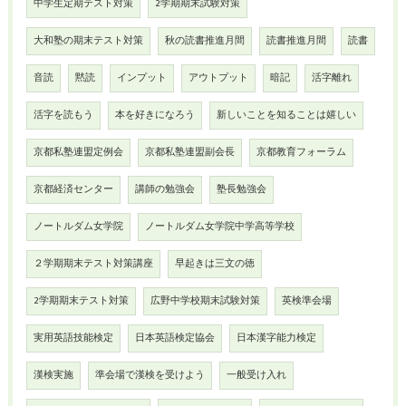
中学生定期テスト対策
2学期期末試験対策
大和塾の期末テスト対策
秋の読書推進月間
読書推進月間
読書
音読
黙読
インプット
アウトプット
暗記
活字離れ
活字を読もう
本を好きになろう
新しいことを知ることは嬉しい
京都私塾連盟定例会
京都私塾連盟副会長
京都教育フォーラム
京都経済センター
講師の勉強会
塾長勉強会
ノートルダム女学院
ノートルダム女学院中学高等学校
２学期期末テスト対策講座
早起きは三文の徳
2学期期末テスト対策
広野中学校期末試験対策
英検準会場
実用英語技能検定
日本英語検定協会
日本漢字能力検定
漢検実施
準会場で漢検を受けよう
一般受け入れ