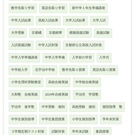
数学先取り学習
英語先取り学習
新中学１年生準備講座
中学入試結果
高校入試結果
大学入試結果
大学入試
大学受験
京都橘
京都精華
模擬面接試験
面接試験
入試面接試験
中学入試対策
京都府公立高校入試対策
中学入学準備講座
中学入学準備
入学前の学習
入学式
中学校入学
北宇治中学校
数学先取り授業
英語先取り授業
小学生理科実験教室
高校合格実績
中学校合格実績
大和塾 合格実績
2024年合格実績
宇治市 学習塾
宇治市 進学塾
中学受験 個別
高校受験 個別
個別指導 塾
中学生個別指導
中学生集団授業
小学生個別指導
学年末対策
３学期定期テスト対策
試験対策
学年末試験
集団授業