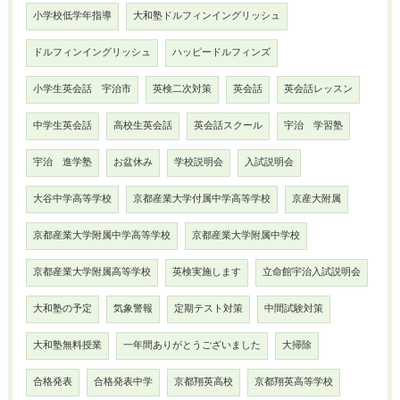
小学校低学年指導
大和塾ドルフィンイングリッシュ
ドルフィンイングリッシュ
ハッピードルフィンズ
小学生英会話 宇治市
英検二次対策
英会話
英会話レッスン
中学生英会話
高校生英会話
英会話スクール
宇治 学習塾
宇治 進学塾
お盆休み
学校説明会
入試説明会
大谷中学高等学校
京都産業大学付属中学高等学校
京産大附属
京都産業大学附属中学高等学校
京都産業大学附属中学校
京都産業大学附属高等学校
英検実施します
立命館宇治入試説明会
大和塾の予定
気象警報
定期テスト対策
中間試験対策
大和塾無料授業
一年間ありがとうございました
大掃除
合格発表
合格発表中学
京都翔英高校
京都翔英高等学校