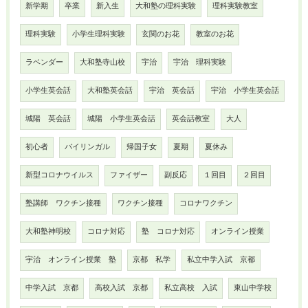
新学期
卒業
新入生
大和塾の理科実験
理科実験教室
理科実験
小学生理科実験
玄関のお花
教室のお花
ラベンダー
大和塾寺山校
宇治
宇治 理科実験
小学生英会話
大和塾英会話
宇治 英会話
宇治 小学生英会話
城陽 英会話
城陽 小学生英会話
英会話教室
大人
初心者
バイリンガル
帰国子女
夏期
夏休み
新型コロナウイルス
ファイザー
副反応
１回目
２回目
塾講師 ワクチン接種
ワクチン接種
コロナワクチン
大和塾神明校
コロナ対応
塾 コロナ対応
オンライン授業
宇治 オンライン授業 塾
京都 私学
私立中学入試 京都
中学入試 京都
高校入試 京都
私立高校 入試
東山中学校