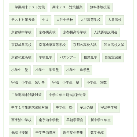
一学期期末テスト対策
期末テスト対策授業
無料体験授業
テスト対策授業
中１
大谷中学校
大谷高等学校
大谷高校
京都橘中学校
京都橘高校
京都橘高等学校
入試要項説明会
京都成章高校
京都成章高等学校
京都の高校入試
私立高校入試
京都私立高校
学校見学
バスツアー
授業見学
自習室完備
小学生 塾
小学生 学習塾
小学生 進学塾
宇治 小学生 習い事
宇治 小学生 塾
小学生 算数
二学期期末試験対策
中学２年生期末試験対策
中学１年生期末試験対策
中学生 塾
宇治の塾
宇治中学校
西宇治中学校
南宇治中学校
早朝学習会
新中学１年生
先取り授業
中学準備講座
新年度生募集
数学先取