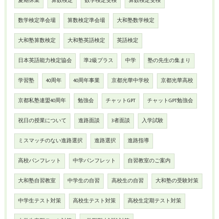
夏期休業
算数検定
数学検定受検
算数検定受検
数学検定準会場
算数検定準会場
大和塾数学検定
大和塾算数検定
大和塾英語検定
英語検定
日本英語能力検定協会
準2級プラス
中学
塾の先生の集まり
学習塾
40周年
40周年事業
京都光華中学校
京都光華高校
京都私塾連盟40周年
勉強会
チャットGPT
チャットGPT勉強会
祝日の授業について
進路面談
3者面談
入学試験
ミスマッチのない進路選択
進路選択
進路指導
高校パンフレット
中学パンフレット
自習教室のご案内
大和塾自習教室
中学生の自習
高校生の自習
大和塾の受験対策
中学生テスト対策
高校生テスト対策
高校生定期テスト対策