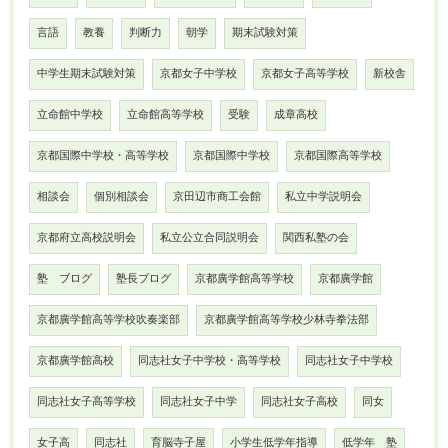
言語
教養
判断力
朝学
期末試験対策
中学生期末試験対策
京都女子中学校
京都女子高等学校
新校舎
立命館中学校
立命館高等学校
受験
成章高校
京都国際中学校・高等学校
京都国際中学校
京都国際高等学校
相談会
個別相談会
京田辺市商工会館
私立中学説明会
京都府立高校説明会
私立公立合同説明会
関西私塾の会
塾 ブログ
塾長ブログ
京都廣学館高等学校
京都廣学館
京都廣学館高等学校吹奏楽部
京都廣学館高等学校少林寺拳法部
京都廣学館高校
同志社女子中学校・高等学校
同志社女子中学校
同志社女子高等学校
同志社女子中学
同志社女子高校
同女
女子高
同志社
育脳寺子屋
小学生低学年指導
低学年 塾