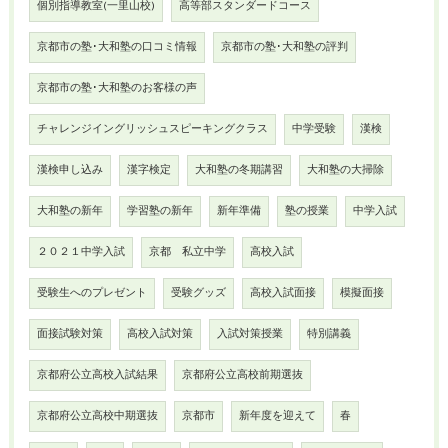
個別指導教室(一里山校)
高等部スタンダードコース
京都市の塾･大和塾の口コミ情報
京都市の塾･大和塾の評判
京都市の塾･大和塾のお客様の声
チャレンジイングリッシュスピーキングクラス
中学受験
漢検
漢検申し込み
漢字検定
大和塾の冬期講習
大和塾の大掃除
大和塾の新年
学習塾の新年
新年準備
塾の授業
中学入試
２０２１中学入試
京都 私立中学
高校入試
受験生へのプレゼント
受験グッズ
高校入試面接
模擬面接
面接試験対策
高校入試対策
入試対策授業
特別講義
京都府公立高校入試結果
京都府公立高校前期選抜
京都府公立高校中期選抜
京都市
新年度を迎えて
春