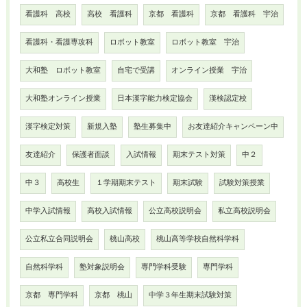
看護科 高校
高校 看護科
京都 看護科
京都 看護科 宇治
看護科・看護専攻科
ロボット教室
ロボット教室 宇治
大和塾 ロボット教室
自宅で受講
オンライン授業 宇治
大和塾オンライン授業
日本漢字能力検定協会
漢検認定校
漢字検定対策
新規入塾
塾生募集中
お友達紹介キャンペーン中
友達紹介
保護者面談
入試情報
期末テスト対策
中２
中３
高校生
１学期期末テスト
期末試験
試験対策授業
中学入試情報
高校入試情報
公立高校説明会
私立高校説明会
公立私立合同説明会
桃山高校
桃山高等学校自然科学科
自然科学科
塾対象説明会
専門学科受験
専門学科
京都 専門学科
京都 桃山
中学３年生期末試験対策