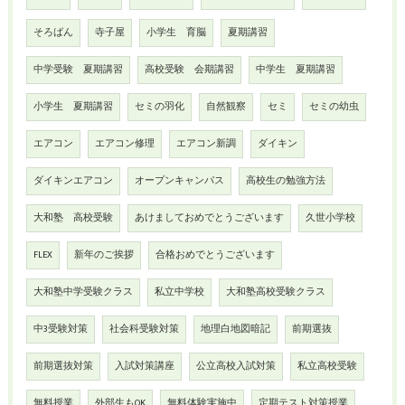
そろばん
寺子屋
小学生 育脳
夏期講習
中学受験 夏期講習
高校受験 会期講習
中学生 夏期講習
小学生 夏期講習
セミの羽化
自然観察
セミ
セミの幼虫
エアコン
エアコン修理
エアコン新調
ダイキン
ダイキンエアコン
オープンキャンパス
高校生の勉強方法
大和塾 高校受験
あけましておめでとうございます
久世小学校
FLEX
新年のご挨拶
合格おめでとうございます
大和塾中学受験クラス
私立中学校
大和塾高校受験クラス
中3受験対策
社会科受験対策
地理白地図暗記
前期選抜
前期選抜対策
入試対策講座
公立高校入試対策
私立高校受験
無料授業
外部生もOK
無料体験実施中
定期テスト対策授業