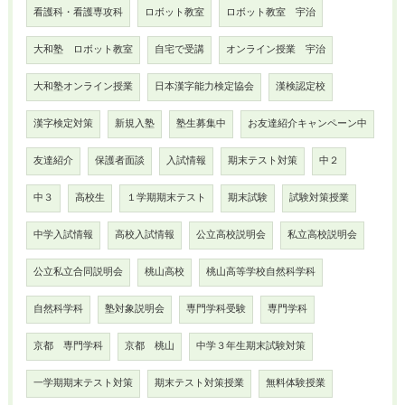
看護科・看護専攻科
ロボット教室
ロボット教室 宇治
大和塾 ロボット教室
自宅で受講
オンライン授業 宇治
大和塾オンライン授業
日本漢字能力検定協会
漢検認定校
漢字検定対策
新規入塾
塾生募集中
お友達紹介キャンペーン中
友達紹介
保護者面談
入試情報
期末テスト対策
中２
中３
高校生
１学期期末テスト
期末試験
試験対策授業
中学入試情報
高校入試情報
公立高校説明会
私立高校説明会
公立私立合同説明会
桃山高校
桃山高等学校自然科学科
自然科学科
塾対象説明会
専門学科受験
専門学科
京都 専門学科
京都 桃山
中学３年生期末試験対策
一学期期末テスト対策
期末テスト対策授業
無料体験授業