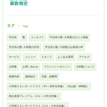
タグ
Tags
宇治市
塾
コンセプト
宇治市の塾･大和塾の口コミ情報
宇治市の塾･大和塾の評判
宇治市の塾･大和塾のお客様の声
サービス
メニュー
スタッフ
よくある質問
アクセス
大和塾
お問い合わせ
プライバシーポリシー
大和塾について
授業内容
講師紹介
月謝・諸費用
小学部スタンダードクラス （中1～③年生対象）（寺山校・神明校）
満点道場プレミアム （小４～６年生対象）
小学部スタンダードクラス（小４～６年生対象）