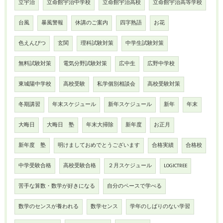
立宇治
立命館宇治中学校
立命館宇治高校
立命館宇治高等学校
台風
暴風警報
休講のご案内
四字熟語
お花
色えんぴつ
玄関
理科試験対策
中学生試験対策
無料試験対策
電気分野試験対策
広中生
広野中学校
東城陽中学校
高校受験
私学個別相談会
高校受験対策
冬期講習
年末スケジュール
新年スケジュール
新年
年末
大晦日
大晦日 塾
年末大掃除
新年度
お正月
新年度 塾
明けましておめでとうございます
合格実績
合格校
中学受験合格
高校受験合格
２月スケジュール
LOGICTREE
苦手な算数・数学が好きになる
自分のペースで学べる
数学のセンスが養われる
数学センス
学年のしばりのない学習