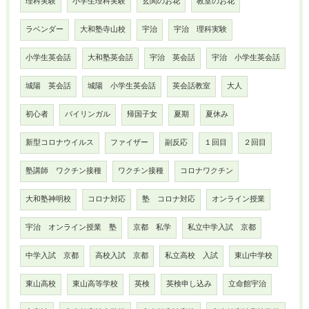
理科実験
小学生理科実験
玄関のお花
教室のお花
ラベンダー
大和塾寺山校
宇治
宇治 理科実験
小学生英会話
大和塾英会話
宇治 英会話
宇治 小学生英会話
城陽 英会話
城陽 小学生英会話
英会話教室
大人
初心者
バイリンガル
帰国子女
夏期
夏休み
新型コロナウイルス
ファイザー
副反応
１回目
２回目
塾講師 ワクチン接種
ワクチン接種
コロナワクチン
大和塾神明校
コロナ対応
塾 コロナ対応
オンライン授業
宇治 オンライン授業 塾
京都 私学
私立中学入試 京都
中学入試 京都
高校入試 京都
私立高校 入試
東山中学校
東山高校
東山高等学校
英検
英検申し込み
立命館宇治