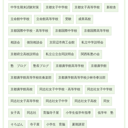
中学生期末試験対策
京都女子中学校
京都女子高等学校
新校舎
立命館中学校
立命館高等学校
受験
成章高校
京都国際中学校・高等学校
京都国際中学校
京都国際高等学校
相談会
個別相談会
京田辺市商工会館
私立中学説明会
京都府立高校説明会
私立公立合同説明会
関西私塾の会
塾 ブログ
塾長ブログ
京都廣学館高等学校
京都廣学館
京都廣学館高等学校吹奏楽部
京都廣学館高等学校少林寺拳法部
京都廣学館高校
同志社女子中学校・高等学校
同志社女子中学校
同志社女子高等学校
同志社女子中学
同志社女子高校
同女
女子高
同志社
育脳寺子屋
小学生低学年指導
低学年 塾
そろばん
寺子屋
小学生 育脳
夏期講習