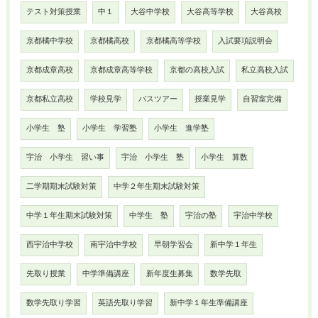
テスト対策授業
中１
大谷中学校
大谷高等学校
大谷高校
京都橘中学校
京都橘高校
京都橘高等学校
入試要項説明会
京都成章高校
京都成章高等学校
京都の高校入試
私立高校入試
京都私立高校
学校見学
バスツアー
授業見学
自習室完備
小学生 塾
小学生 学習塾
小学生 進学塾
宇治 小学生 習い事
宇治 小学生 塾
小学生 算数
二学期期末試験対策
中学２年生期末試験対策
中学１年生期末試験対策
中学生 塾
宇治の塾
宇治中学校
西宇治中学校
南宇治中学校
早朝学習会
新中学１年生
先取り授業
中学準備講座
新年度生募集
数学先取
数学先取り学習
英語先取り学習
新中学１年生準備講座