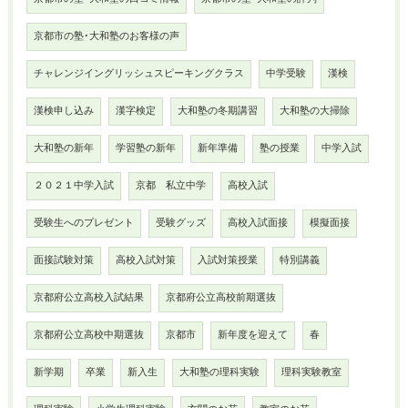
京都市の塾･大和塾のお客様の声
チャレンジイングリッシュスピーキングクラス
中学受験
漢検
漢検申し込み
漢字検定
大和塾の冬期講習
大和塾の大掃除
大和塾の新年
学習塾の新年
新年準備
塾の授業
中学入試
２０２１中学入試
京都 私立中学
高校入試
受験生へのプレゼント
受験グッズ
高校入試面接
模擬面接
面接試験対策
高校入試対策
入試対策授業
特別講義
京都府公立高校入試結果
京都府公立高校前期選抜
京都府公立高校中期選抜
京都市
新年度を迎えて
春
新学期
卒業
新入生
大和塾の理科実験
理科実験教室