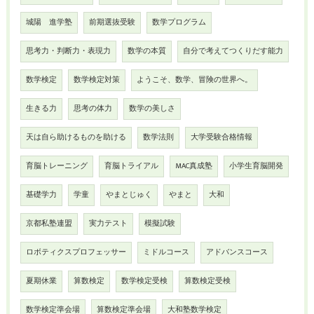
城陽 進学塾
前期選抜受験
数学プログラム
思考力・判断力・表現力
数学の本質
自分で考えてつくりだす能力
数学検定
数学検定対策
ようこそ、数学、冒険の世界へ。
生きる力
思考の体力
数学の美しさ
天は自ら助けるものを助ける
数学法則
大学受験合格情報
育脳トレーニング
育脳トライアル
MAC真成塾
小学生育脳開発
基礎学力
学童
やまとじゅく
やまと
大和
京都私塾連盟
実力テスト
模擬試験
ロボティクスプロフェッサー
ミドルコース
アドバンスコース
夏期休業
算数検定
数学検定受検
算数検定受検
数学検定準会場
算数検定準会場
大和塾数学検定