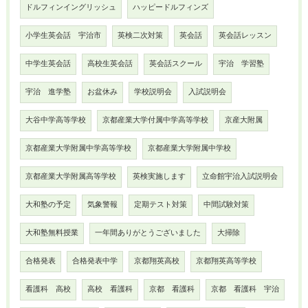
ドルフィンイングリッシュ
ハッピードルフィンズ
小学生英会話 宇治市
英検二次対策
英会話
英会話レッスン
中学生英会話
高校生英会話
英会話スクール
宇治 学習塾
宇治 進学塾
お盆休み
学校説明会
入試説明会
大谷中学高等学校
京都産業大学付属中学高等学校
京産大附属
京都産業大学附属中学高等学校
京都産業大学附属中学校
京都産業大学附属高等学校
英検実施します
立命館宇治入試説明会
大和塾の予定
気象警報
定期テスト対策
中間試験対策
大和塾無料授業
一年間ありがとうございました
大掃除
合格発表
合格発表中学
京都翔英高校
京都翔英高等学校
看護科 高校
高校 看護科
京都 看護科
京都 看護科 宇治