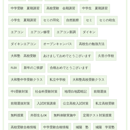
中学受験 夏期講習
高校受験 会期講習
中学生 夏期講習
小学生 夏期講習
セミの羽化
自然観察
セミ
セミの幼虫
エアコン
エアコン修理
エアコン新調
ダイキン
ダイキンエアコン
オープンキャンパス
高校生の勉強方法
大和塾 高校受験
あけましておめでとうございます
久世小学校
FLEX
新年のご挨拶
合格おめでとうございます
大和塾中学受験クラス
私立中学校
大和塾高校受験クラス
中3受験対策
社会科受験対策
地理白地図暗記
前期選抜
前期選抜対策
入試対策講座
公立高校入試対策
私立高校受験
無料授業
外部生もOK
無料体験実施中
定期テスト対策授業
高校受験合格情報
中学受験合格情報
城陽 塾
城陽 学習塾