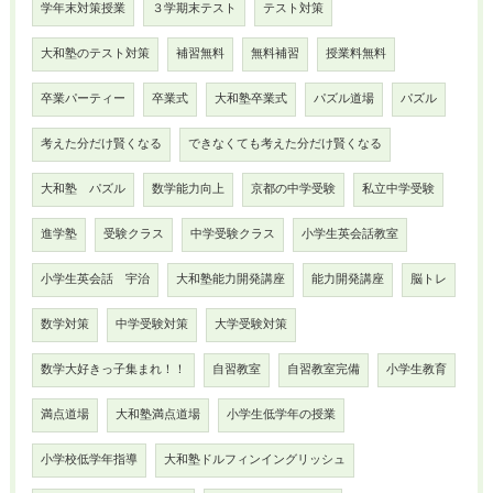
学年末対策授業
３学期末テスト
テスト対策
大和塾のテスト対策
補習無料
無料補習
授業料無料
卒業パーティー
卒業式
大和塾卒業式
パズル道場
パズル
考えた分だけ賢くなる
できなくても考えた分だけ賢くなる
大和塾 パズル
数学能力向上
京都の中学受験
私立中学受験
進学塾
受験クラス
中学受験クラス
小学生英会話教室
小学生英会話 宇治
大和塾能力開発講座
能力開発講座
脳トレ
数学対策
中学受験対策
大学受験対策
数学大好きっ子集まれ！！
自習教室
自習教室完備
小学生教育
満点道場
大和塾満点道場
小学生低学年の授業
小学校低学年指導
大和塾ドルフィンイングリッシュ