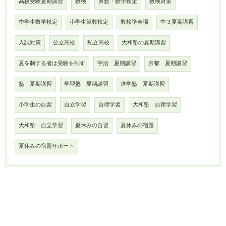
高校受験夏期講習
数検
算数・数学検定
数検対策
中学生数学検定
小学生算数検定
数検準会場
中３夏期講習
入試対策
公立高校
私立高校
大和塾の夏期講習
夏を制する者は受験を制す
宇治 夏期講習
京都 夏期講習
塾 夏期講習
学習塾 夏期講習
進学塾 夏期講習
小学生の自習
自立学習
自律学習
大和塾 自律学習
大和塾 自立学習
夏休みの自習
夏休みの宿題
夏休みの宿題サポート