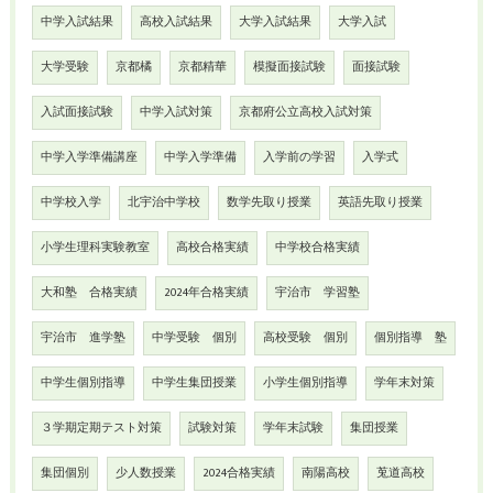
中学入試結果
高校入試結果
大学入試結果
大学入試
大学受験
京都橘
京都精華
模擬面接試験
面接試験
入試面接試験
中学入試対策
京都府公立高校入試対策
中学入学準備講座
中学入学準備
入学前の学習
入学式
中学校入学
北宇治中学校
数学先取り授業
英語先取り授業
小学生理科実験教室
高校合格実績
中学校合格実績
大和塾 合格実績
2024年合格実績
宇治市 学習塾
宇治市 進学塾
中学受験 個別
高校受験 個別
個別指導 塾
中学生個別指導
中学生集団授業
小学生個別指導
学年末対策
３学期定期テスト対策
試験対策
学年末試験
集団授業
集団個別
少人数授業
2024合格実績
南陽高校
莵道高校