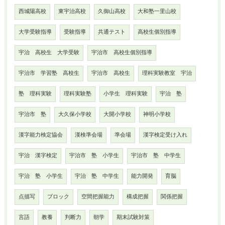
西城陽高校
東宇治高校
久御山高校
大和塾一里山校
大学受験指導
受験指導
共通テスト
高校生個別指導
宇治 高校生 大学受験
宇治市 高校生個別指導
宇治市 学習塾 高校生
宇治市 高校生
理科実験教室 宇治
塾 理科実験
理科実験塾
小学生 理科実験
宇治 塾
宇治市 塾
大久保小学校
大開小学校
神明小学校
漢字能力検定協会
漢検準会場
準会場
漢字検定受け入れ
宇治 漢字検定
宇治市 塾 小学生
宇治市 塾 中学生
宇治 塾 小学生
宇治 塾 中学生
能力開発
育脳
点描写
ブロック
空間把握能力
構成把握
関係把握
言語
教養
判断力
朝学
期末試験対策