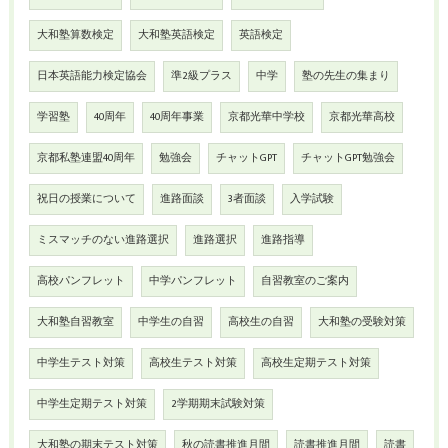
大和塾算数検定
大和塾英語検定
英語検定
日本英語能力検定協会
準2級プラス
中学
塾の先生の集まり
学習塾
40周年
40周年事業
京都光華中学校
京都光華高校
京都私塾連盟40周年
勉強会
チャットGPT
チャットGPT勉強会
祝日の授業について
進路面談
3者面談
入学試験
ミスマッチのない進路選択
進路選択
進路指導
高校パンフレット
中学パンフレット
自習教室のご案内
大和塾自習教室
中学生の自習
高校生の自習
大和塾の受験対策
中学生テスト対策
高校生テスト対策
高校生定期テスト対策
中学生定期テスト対策
2学期期末試験対策
大和塾の期末テスト対策
秋の読書推進月間
読書推進月間
読書