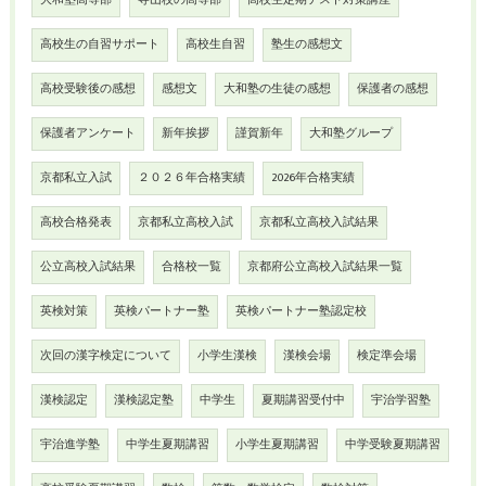
大和塾高等部
寺山校の高等部
高校生定期テスト対策講座
高校生の自習サポート
高校生自習
塾生の感想文
高校受験後の感想
感想文
大和塾の生徒の感想
保護者の感想
保護者アンケート
新年挨拶
謹賀新年
大和塾グループ
京都私立入試
２０２６年合格実績
2026年合格実績
高校合格発表
京都私立高校入試
京都私立高校入試結果
公立高校入試結果
合格校一覧
京都府公立高校入試結果一覧
英検対策
英検パートナー塾
英検パートナー塾認定校
次回の漢字検定について
小学生漢検
漢検会場
検定準会場
漢検認定
漢検認定塾
中学生
夏期講習受付中
宇治学習塾
宇治進学塾
中学生夏期講習
小学生夏期講習
中学受験夏期講習