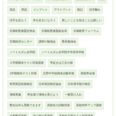
音読
黙読
インプット
アウトプット
暗記
活字離れ
活字を読もう
本を好きになろう
新しいことを知ることは嬉しい
京都私塾連盟定例会
京都私塾連盟副会長
京都教育フォーラム
京都経済センター
講師の勉強会
塾長勉強会
ノートルダム女学院
ノートルダム女学院中学高等学校
２学期期末テスト対策講座
早起きは三文の徳
2学期期末テスト対策
広野中学校期末試験対策
英検準会場
実用英語技能検定
日本英語検定協会
日本漢字能力検定
漢検実施
準会場で漢検を受けよう
一般受け入れ
塾生以外も受験できます
高校生の試験対策
高校内申アップ講座