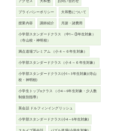
アクセス
大和塾
お問い合わせ
プライバシーポリシー
大和塾について
授業内容
講師紹介
月謝・諸費用
小学部スタンダードクラス （中1～③年生対象）
（寺山校・神明校）
満点道場プレミアム （小４～６年生対象）
小学部スタンダードクラス（小４～６年生対象）
小学部スタンダードクラス(小1～3年生対象)(寺山
校・神明校)
小学生トップαクラス （小4～6年生対象・少人数
制個別指導）
英会話 ドルフィンイングリッシュ
小学部スタンダードクラス(小4～6年生対象)
スカイプ英会話
パズル道場(小学生対象)