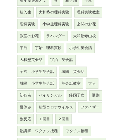
新年度を迎えて
春
新学期
卒業
新入生
大和塾の理科実験
理科実験教室
理科実験
小学生理科実験
玄関のお花
教室のお花
ラベンダー
大和塾寺山校
宇治
宇治 理科実験
小学生英会話
大和塾英会話
宇治 英会話
宇治 小学生英会話
城陽 英会話
城陽 小学生英会話
英会話教室
大人
初心者
バイリンガル
帰国子女
夏期
夏休み
新型コロナウイルス
ファイザー
副反応
１回目
２回目
塾講師 ワクチン接種
ワクチン接種