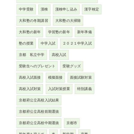
中学受験
漢検
漢検申し込み
漢字検定
大和塾の冬期講習
大和塾の大掃除
大和塾の新年
学習塾の新年
新年準備
塾の授業
中学入試
２０２１中学入試
京都 私立中学
高校入試
受験生へのプレゼント
受験グッズ
高校入試面接
模擬面接
面接試験対策
高校入試対策
入試対策授業
特別講義
京都府公立高校入試結果
京都府公立高校前期選抜
京都府公立高校中期選抜
京都市