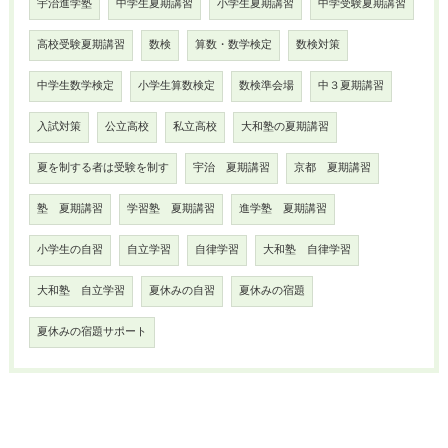
宇治進学塾
中学生夏期講習
小学生夏期講習
中学受験夏期講習
高校受験夏期講習
数検
算数・数学検定
数検対策
中学生数学検定
小学生算数検定
数検準会場
中３夏期講習
入試対策
公立高校
私立高校
大和塾の夏期講習
夏を制する者は受験を制す
宇治 夏期講習
京都 夏期講習
塾 夏期講習
学習塾 夏期講習
進学塾 夏期講習
小学生の自習
自立学習
自律学習
大和塾 自律学習
大和塾 自立学習
夏休みの自習
夏休みの宿題
夏休みの宿題サポート