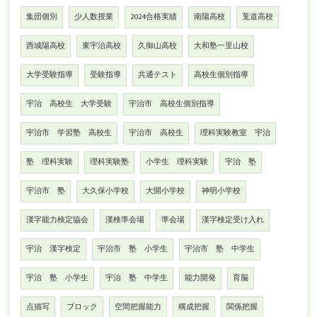
集団個別
少人数授業
2024合格実績
南陽高校
莵道高校
西城陽高校
東宇治高校
久御山高校
大和塾一里山校
大学受験指導
受験指導
共通テスト
高校生個別指導
宇治 高校生 大学受験
宇治市 高校生個別指導
宇治市 学習塾 高校生
宇治市 高校生
理科実験教室 宇治
塾 理科実験
理科実験塾
小学生 理科実験
宇治 塾
宇治市 塾
大久保小学校
大開小学校
神明小学校
漢字能力検定協会
漢検準会場
準会場
漢字検定受け入れ
宇治 漢字検定
宇治市 塾 小学生
宇治市 塾 中学生
宇治 塾 小学生
宇治 塾 中学生
能力開発
育脳
点描写
ブロック
空間把握能力
構成把握
関係把握