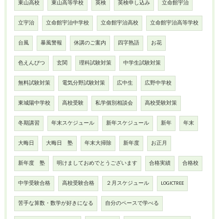
東山高校
東山高等学校
英検
英検申し込み
立命館宇治
立宇治
立命館宇治中学校
立命館宇治高校
立命館宇治高等学校
台風
暴風警報
休講のご案内
四字熟語
お花
色えんぴつ
玄関
理科試験対策
中学生試験対策
無料試験対策
電気分野試験対策
広中生
広野中学校
東城陽中学校
高校受験
私学個別相談会
高校受験対策
冬期講習
年末スケジュール
新年スケジュール
新年
年末
大晦日
大晦日 塾
年末大掃除
新年度
お正月
新年度 塾
明けましておめでとうございます
合格実績
合格校
中学受験合格
高校受験合格
２月スケジュール
LOGICTREE
苦手な算数・数学が好きになる
自分のペースで学べる