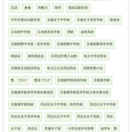
言語
教養
判断力
朝学
期末試験対策
中学生期末試験対策
京都女子中学校
京都女子高等学校
新校舎
立命館中学校
立命館高等学校
受験
成章高校
京都国際中学校・高等学校
京都国際中学校
京都国際高等学校
相談会
個別相談会
京田辺市商工会館
私立中学説明会
京都府立高校説明会
私立公立合同説明会
関西私塾の会
塾 ブログ
塾長ブログ
京都廣学館高等学校
京都廣学館
京都廣学館高等学校吹奏楽部
京都廣学館高等学校少林寺拳法部
京都廣学館高校
同志社女子中学校・高等学校
同志社女子中学校
同志社女子高等学校
同志社女子中学
同志社女子高校
同女
女子高
同志社
育脳寺子屋
小学生低学年指導
低学年 塾