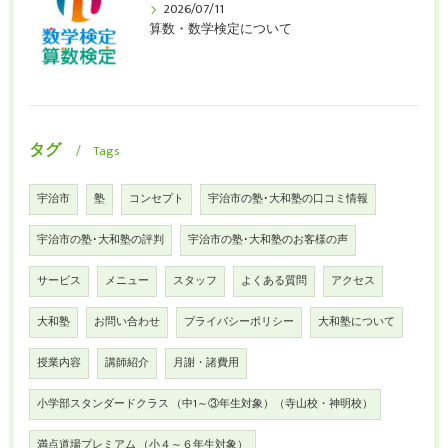
2026/07/11
算数・数学検定について
タグ
Tags
宇治市
塾
コンセプト
宇治市の塾･大和塾の口コミ情報
宇治市の塾･大和塾の評判
宇治市の塾･大和塾のお客様の声
サービス
メニュー
スタッフ
よくある質問
アクセス
大和塾
お問い合わせ
プライバシーポリシー
大和塾について
授業内容
講師紹介
月謝・諸費用
小学部スタンダードクラス （中1～③年生対象）（寺山校・神明校）
満点道場プレミアム （小４～６年生対象）