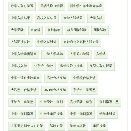
数学先取り学習
英語先取り学習
新中学１年生準備講座
中学入試結果
高校入試結果
大学入試結果
大学入試
大学受験
京都橘
京都精華
模擬面接試験
面接試験
入試面接試験
中学入試対策
京都府公立高校入試対策
中学入学準備講座
中学入学準備
入学前の学習
入学式
中学校入学
北宇治中学校
数学先取り授業
英語先取り授業
小学生理科実験教室
高校合格実績
中学校合格実績
大和塾 合格実績
2024年合格実績
宇治市 学習塾
宇治市 進学塾
中学受験 個別
高校受験 個別
個別指導 塾
中学生個別指導
中学生集団授業
小学生個別指導
学年末対策
３学期定期テスト対策
試験対策
学年末試験
集団授業