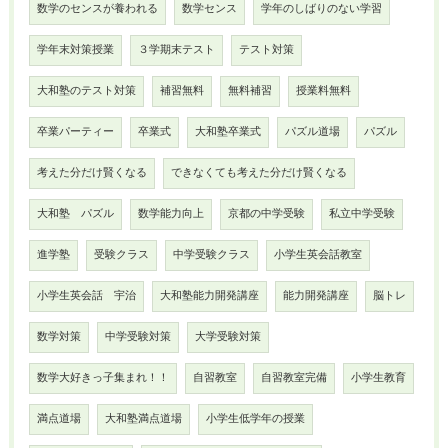
数学のセンスが養われる
数学センス
学年のしばりのない学習
学年末対策授業
３学期末テスト
テスト対策
大和塾のテスト対策
補習無料
無料補習
授業料無料
卒業パーティー
卒業式
大和塾卒業式
パズル道場
パズル
考えた分だけ賢くなる
できなくても考えた分だけ賢くなる
大和塾 パズル
数学能力向上
京都の中学受験
私立中学受験
進学塾
受験クラス
中学受験クラス
小学生英会話教室
小学生英会話 宇治
大和塾能力開発講座
能力開発講座
脳トレ
数学対策
中学受験対策
大学受験対策
数学大好きっ子集まれ！！
自習教室
自習教室完備
小学生教育
満点道場
大和塾満点道場
小学生低学年の授業