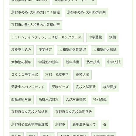
個別指導教室(一里山校)
高等部スタンダードコース
京都市の塾･大和塾の口コミ情報
京都市の塾･大和塾の評判
京都市の塾･大和塾のお客様の声
チャレンジイングリッシュスピーキングクラス
中学受験
漢検
漢検申し込み
漢字検定
大和塾の冬期講習
大和塾の大掃除
大和塾の新年
学習塾の新年
新年準備
塾の授業
中学入試
２０２１中学入試
京都 私立中学
高校入試
受験生へのプレゼント
受験グッズ
高校入試面接
模擬面接
面接試験対策
高校入試対策
入試対策授業
特別講義
京都府公立高校入試結果
京都府公立高校前期選抜
京都府公立高校中期選抜
京都市
新年度を迎えて
春