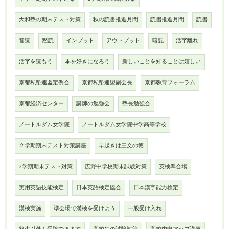
大和塾の期末テスト対策
秋の読書推進月間
読書推進月間
読書
音読
黙読
インプット
アウトプット
暗記
活字離れ
活字を読もう
本を好きになろう
新しいことを知ることは嬉しい
京都私塾連盟定例会
京都私塾連盟副会長
京都教育フォーラム
京都経済センター
講師の勉強会
塾長勉強会
ノートルダム女学院
ノートルダム女学院中学高等学校
２学期期末テスト対策講座
早起きは三文の徳
2学期期末テスト対策
広野中学校期末試験対策
英検準会場
実用英語技能検定
日本英語検定協会
日本漢字能力検定
漢検実施
準会場で漢検を受けよう
一般受け入れ