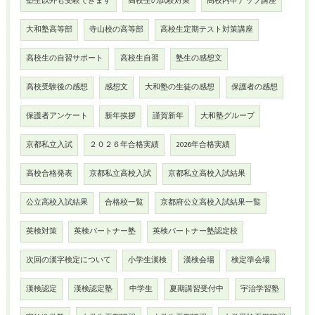
塾生以外も受験できます
高校生の試験対策
高校内申アップ講座
大和塾高等部
寺山校の高等部
高校生定期テスト対策講座
高校生の自習サポート
高校生自習
塾生の感想文
高校受験後の感想
感想文
大和塾の生徒の感想
保護者の感想
保護者アンケート
新年挨拶
謹賀新年
大和塾グループ
京都私立入試
２０２６年合格実績
2026年合格実績
高校合格発表
京都私立高校入試
京都私立高校入試結果
公立高校入試結果
合格校一覧
京都府公立高校入試結果一覧
英検対策
英検パートナー塾
英検パートナー塾認定校
次回の漢字検定について
小学生漢検
漢検会場
検定準会場
漢検認定
漢検認定塾
中学生
夏期講習受付中
宇治学習塾