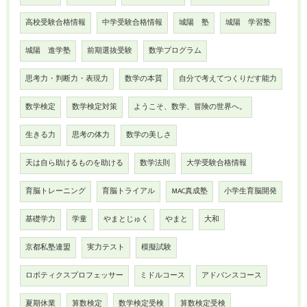
高校受験合格情報
中学受験合格情報
城陽 塾
城陽 学習塾
城陽 進学塾
前期選抜受験
数学プログラム
思考力・判断力・表現力
数学の本質
自分で考えてつくりだす能力
数学検定
数学検定対策
ようこそ、数学、冒険の世界へ。
生きる力
思考の体力
数学の美しさ
天は自ら助けるものを助ける
数学法則
大学受験合格情報
育脳トレーニング
育脳トライアル
MAC真成塾
小学生育脳開発
基礎学力
学童
やまとじゅく
やまと
大和
京都私塾連盟
実力テスト
模擬試験
ロボティクスプロフェッサー
ミドルコース
アドバンスコース
夏期休業
算数検定
数学検定受検
算数検定受検