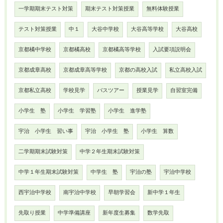
一学期期末テスト対策
期末テスト対策授業
無料体験授業
テスト対策授業
中１
大谷中学校
大谷高等学校
大谷高校
京都橘中学校
京都橘高校
京都橘高等学校
入試要項説明会
京都成章高校
京都成章高等学校
京都の高校入試
私立高校入試
京都私立高校
学校見学
バスツアー
授業見学
自習室完備
小学生 塾
小学生 学習塾
小学生 進学塾
宇治 小学生 習い事
宇治 小学生 塾
小学生 算数
二学期期末試験対策
中学２年生期末試験対策
中学１年生期末試験対策
中学生 塾
宇治の塾
宇治中学校
西宇治中学校
南宇治中学校
早朝学習会
新中学１年生
先取り授業
中学準備講座
新年度生募集
数学先取