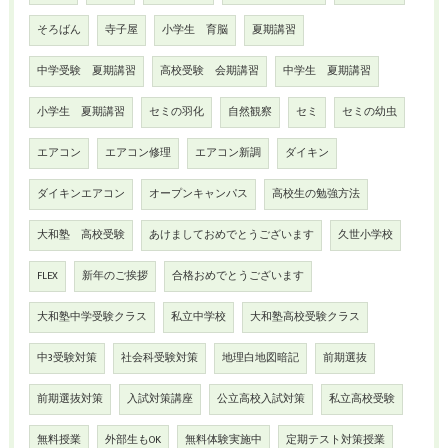
そろばん
寺子屋
小学生 育脳
夏期講習
中学受験 夏期講習
高校受験 会期講習
中学生 夏期講習
小学生 夏期講習
セミの羽化
自然観察
セミ
セミの幼虫
エアコン
エアコン修理
エアコン新調
ダイキン
ダイキンエアコン
オープンキャンパス
高校生の勉強方法
大和塾 高校受験
あけましておめでとうございます
久世小学校
FLEX
新年のご挨拶
合格おめでとうございます
大和塾中学受験クラス
私立中学校
大和塾高校受験クラス
中3受験対策
社会科受験対策
地理白地図暗記
前期選抜
前期選抜対策
入試対策講座
公立高校入試対策
私立高校受験
無料授業
外部生もOK
無料体験実施中
定期テスト対策授業