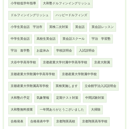
小学校低学年指導
大和塾ドルフィンイングリッシュ
ドルフィンイングリッシュ
ハッピードルフィンズ
小学生英会話 宇治市
英検二次対策
英会話
英会話レッスン
中学生英会話
高校生英会話
英会話スクール
宇治 学習塾
宇治 進学塾
お盆休み
学校説明会
入試説明会
大谷中学高等学校
京都産業大学付属中学高等学校
京産大附属
京都産業大学附属中学高等学校
京都産業大学附属中学校
京都産業大学附属高等学校
英検実施します
立命館宇治入試説明会
大和塾の予定
気象警報
定期テスト対策
中間試験対策
大和塾無料授業
一年間ありがとうございました
大掃除
合格発表
合格発表中学
京都翔英高校
京都翔英高等学校