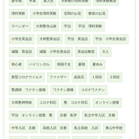
新学期
卒業
新入生
大和塾の理科実験
理科実験教室
理科実験
小学生理科実験
玄関のお花
教室のお花
ラベンダー
大和塾寺山校
宇治
宇治 理科実験
小学生英会話
大和塾英会話
宇治 英会話
宇治 小学生英会話
城陽 英会話
城陽 小学生英会話
英会話教室
大人
初心者
バイリンガル
帰国子女
夏期
夏休み
新型コロナウイルス
ファイザー
副反応
１回目
２回目
塾講師 ワクチン接種
ワクチン接種
コロナワクチン
大和塾神明校
コロナ対応
塾 コロナ対応
オンライン授業
宇治 オンライン授業 塾
京都 私学
私立中学入試 京都
中学入試 京都
高校入試 京都
私立高校 入試
東山中学校