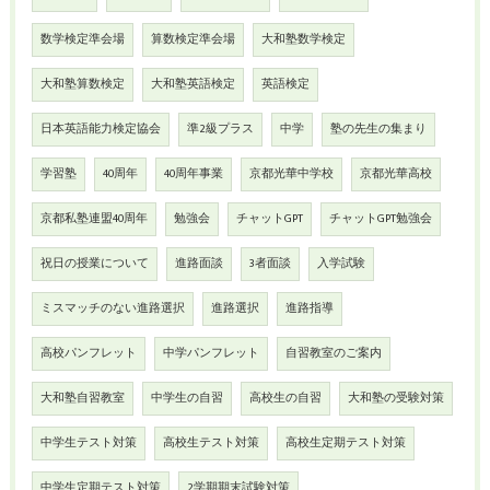
数学検定準会場
算数検定準会場
大和塾数学検定
大和塾算数検定
大和塾英語検定
英語検定
日本英語能力検定協会
準2級プラス
中学
塾の先生の集まり
学習塾
40周年
40周年事業
京都光華中学校
京都光華高校
京都私塾連盟40周年
勉強会
チャットGPT
チャットGPT勉強会
祝日の授業について
進路面談
3者面談
入学試験
ミスマッチのない進路選択
進路選択
進路指導
高校パンフレット
中学パンフレット
自習教室のご案内
大和塾自習教室
中学生の自習
高校生の自習
大和塾の受験対策
中学生テスト対策
高校生テスト対策
高校生定期テスト対策
中学生定期テスト対策
2学期期末試験対策