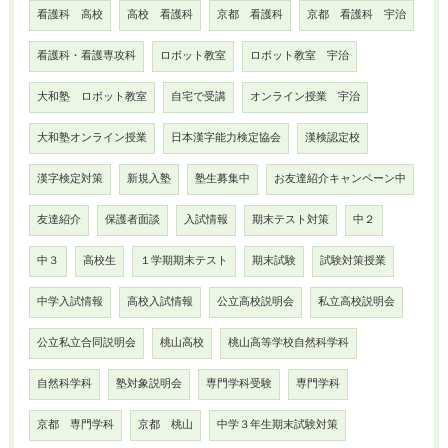
看護科 高校
高校 看護科
京都 看護科
京都 看護科 宇治
看護科・看護専攻科
ロボット教室
ロボット教室 宇治
大和塾 ロボット教室
自宅で受講
オンライン授業 宇治
大和塾オンライン授業
日本漢字能力検定協会
漢検認定校
漢字検定対策
新規入塾
塾生募集中
お友達紹介キャンペーン中
友達紹介
保護者面談
入試情報
期末テスト対策
中２
中３
高校生
１学期期末テスト
期末試験
試験対策授業
中学入試情報
高校入試情報
公立高校説明会
私立高校説明会
公立私立合同説明会
桃山高校
桃山高等学校自然科学科
自然科学科
塾対象説明会
専門学科受験
専門学科
京都 専門学科
京都 桃山
中学３年生期末試験対策