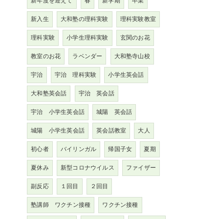
新年度を迎えて
春
新学期
卒業
新入生
大和塾の理科実験
理科実験教室
理科実験
小学生理科実験
玄関のお花
教室のお花
ラベンダー
大和塾寺山校
宇治
宇治 理科実験
小学生英会話
大和塾英会話
宇治 英会話
宇治 小学生英会話
城陽 英会話
城陽 小学生英会話
英会話教室
大人
初心者
バイリンガル
帰国子女
夏期
夏休み
新型コロナウイルス
ファイザー
副反応
１回目
２回目
塾講師 ワクチン接種
ワクチン接種