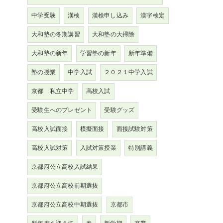
中学受験
漢検
漢検申し込み
漢字検定
大和塾の冬期講習
大和塾の大掃除
大和塾の新年
学習塾の新年
新年準備
塾の授業
中学入試
２０２１中学入試
京都 私立中学
高校入試
受験生へのプレゼント
受験グッズ
高校入試面接
模擬面接
面接試験対策
高校入試対策
入試対策授業
特別講義
京都府公立高校入試結果
京都府公立高校前期選抜
京都府公立高校中期選抜
京都市