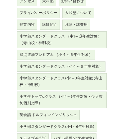
アクセス
大和塾
お問い合わせ
プライバシーポリシー
大和塾について
授業内容
講師紹介
月謝・諸費用
小学部スタンダードクラス （中1～③年生対象）
（寺山校・神明校）
満点道場プレミアム （小４～６年生対象）
小学部スタンダードクラス（小４～６年生対象）
小学部スタンダードクラス(小1～3年生対象)(寺山
校・神明校)
小学生トップαクラス （小4～6年生対象・少人数
制個別指導）
英会話 ドルフィンイングリッシュ
小学部スタンダードクラス(小4～6年生対象)
スカイプ英会話
パズル道場(小学生対象)