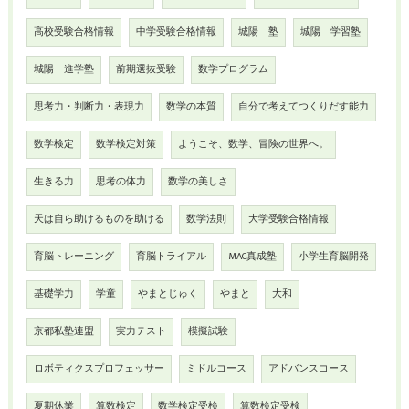
高校受験合格情報
中学受験合格情報
城陽 塾
城陽 学習塾
城陽 進学塾
前期選抜受験
数学プログラム
思考力・判断力・表現力
数学の本質
自分で考えてつくりだす能力
数学検定
数学検定対策
ようこそ、数学、冒険の世界へ。
生きる力
思考の体力
数学の美しさ
天は自ら助けるものを助ける
数学法則
大学受験合格情報
育脳トレーニング
育脳トライアル
MAC真成塾
小学生育脳開発
基礎学力
学童
やまとじゅく
やまと
大和
京都私塾連盟
実力テスト
模擬試験
ロボティクスプロフェッサー
ミドルコース
アドバンスコース
夏期休業
算数検定
数学検定受検
算数検定受検