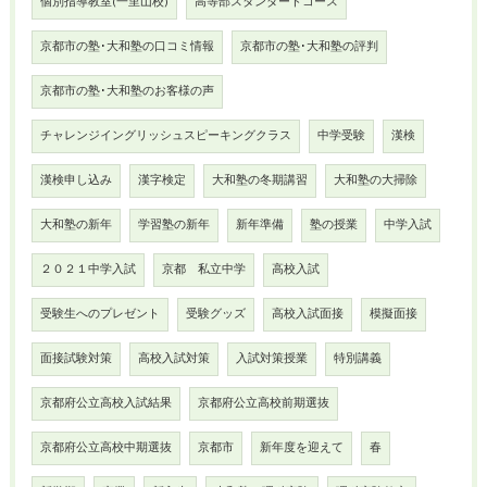
個別指導教室(一里山校)
高等部スタンダードコース
京都市の塾･大和塾の口コミ情報
京都市の塾･大和塾の評判
京都市の塾･大和塾のお客様の声
チャレンジイングリッシュスピーキングクラス
中学受験
漢検
漢検申し込み
漢字検定
大和塾の冬期講習
大和塾の大掃除
大和塾の新年
学習塾の新年
新年準備
塾の授業
中学入試
２０２１中学入試
京都 私立中学
高校入試
受験生へのプレゼント
受験グッズ
高校入試面接
模擬面接
面接試験対策
高校入試対策
入試対策授業
特別講義
京都府公立高校入試結果
京都府公立高校前期選抜
京都府公立高校中期選抜
京都市
新年度を迎えて
春