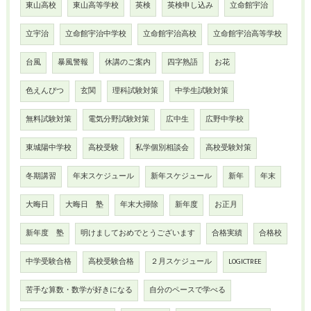
東山高校
東山高等学校
英検
英検申し込み
立命館宇治
立宇治
立命館宇治中学校
立命館宇治高校
立命館宇治高等学校
台風
暴風警報
休講のご案内
四字熟語
お花
色えんぴつ
玄関
理科試験対策
中学生試験対策
無料試験対策
電気分野試験対策
広中生
広野中学校
東城陽中学校
高校受験
私学個別相談会
高校受験対策
冬期講習
年末スケジュール
新年スケジュール
新年
年末
大晦日
大晦日 塾
年末大掃除
新年度
お正月
新年度 塾
明けましておめでとうございます
合格実績
合格校
中学受験合格
高校受験合格
２月スケジュール
LOGICTREE
苦手な算数・数学が好きになる
自分のペースで学べる