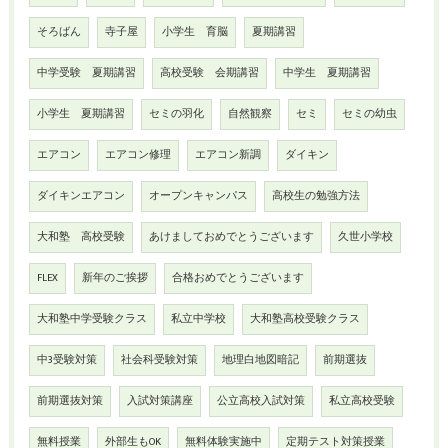
そろばん
寺子屋
小学生 育脳
夏期講習
中学受験 夏期講習
高校受験 会期講習
中学生 夏期講習
小学生 夏期講習
セミの羽化
自然観察
セミ
セミの幼虫
エアコン
エアコン修理
エアコン新調
ダイキン
ダイキンエアコン
オープンキャンパス
高校生の勉強方法
大和塾 高校受験
あけましておめでとうございます
久世小学校
FLEX
新年のご挨拶
合格おめでとうございます
大和塾中学受験クラス
私立中学校
大和塾高校受験クラス
中3受験対策
社会科受験対策
地理白地図暗記
前期選抜
前期選抜対策
入試対策講座
公立高校入試対策
私立高校受験
無料授業
外部生もOK
無料体験実施中
定期テスト対策授業