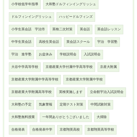
小学校低学年指導
大和塾ドルフィンイングリッシュ
ドルフィンイングリッシュ
ハッピードルフィンズ
小学生英会話 宇治市
英検二次対策
英会話
英会話レッスン
中学生英会話
高校生英会話
英会話スクール
宇治 学習塾
宇治 進学塾
お盆休み
学校説明会
入試説明会
大谷中学高等学校
京都産業大学付属中学高等学校
京産大附属
京都産業大学附属中学高等学校
京都産業大学附属中学校
京都産業大学附属高等学校
英検実施します
立命館宇治入試説明会
大和塾の予定
気象警報
定期テスト対策
中間試験対策
大和塾無料授業
一年間ありがとうございました
大掃除
合格発表
合格発表中学
京都翔英高校
京都翔英高等学校