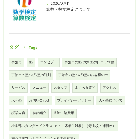
2026/07/11
算数・数学検定について
タグ
Tags
宇治市
塾
コンセプト
宇治市の塾･大和塾の口コミ情報
宇治市の塾･大和塾の評判
宇治市の塾･大和塾のお客様の声
サービス
メニュー
スタッフ
よくある質問
アクセス
大和塾
お問い合わせ
プライバシーポリシー
大和塾について
授業内容
講師紹介
月謝・諸費用
小学部スタンダードクラス （中1～③年生対象）（寺山校・神明校）
満点道場プレミアム （小４～６年生対象）