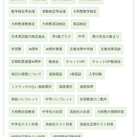
数学検定準会場
算数検定準会場
大和塾数学検定
大和塾算数検定
大和塾英語検定
英語検定
日本英語能力検定協会
準2級プラス
中学
塾の先生の集まり
学習塾
40周年
40周年事業
京都光華中学校
京都光華高校
京都私塾連盟40周年
勉強会
チャットGPT
チャットGPT勉強会
祝日の授業について
進路面談
3者面談
入学試験
ミスマッチのない進路選択
進路選択
進路指導
高校パンフレット
中学パンフレット
自習教室のご案内
大和塾自習教室
中学生の自習
高校生の自習
大和塾の受験対策
中学生テスト対策
高校生テスト対策
高校生定期テスト対策