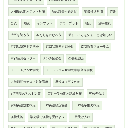
中学生定期テスト対策
2学期期末試験対策
大和塾の期末テスト対策
秋の読書推進月間
読書推進月間
読書
音読
黙読
インプット
アウトプット
暗記
活字離れ
活字を読もう
本を好きになろう
新しいことを知ることは嬉しい
京都私塾連盟定例会
京都私塾連盟副会長
京都教育フォーラム
京都経済センター
講師の勉強会
塾長勉強会
ノートルダム女学院
ノートルダム女学院中学高等学校
２学期期末テスト対策講座
早起きは三文の徳
2学期期末テスト対策
広野中学校期末試験対策
英検準会場
実用英語技能検定
日本英語検定協会
日本漢字能力検定
漢検実施
準会場で漢検を受けよう
一般受け入れ