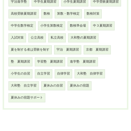
宇治進学塾
中学生夏期講習
小学生夏期講習
中学受験夏期講習
高校受験夏期講習
数検
算数・数学検定
数検対策
中学生数学検定
小学生算数検定
数検準会場
中３夏期講習
入試対策
公立高校
私立高校
大和塾の夏期講習
夏を制する者は受験を制す
宇治 夏期講習
京都 夏期講習
塾 夏期講習
学習塾 夏期講習
進学塾 夏期講習
小学生の自習
自立学習
自律学習
大和塾 自律学習
大和塾 自立学習
夏休みの自習
夏休みの宿題
夏休みの宿題サポート