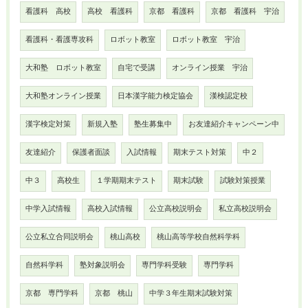
看護科 高校
高校 看護科
京都 看護科
京都 看護科 宇治
看護科・看護専攻科
ロボット教室
ロボット教室 宇治
大和塾 ロボット教室
自宅で受講
オンライン授業 宇治
大和塾オンライン授業
日本漢字能力検定協会
漢検認定校
漢字検定対策
新規入塾
塾生募集中
お友達紹介キャンペーン中
友達紹介
保護者面談
入試情報
期末テスト対策
中２
中３
高校生
１学期期末テスト
期末試験
試験対策授業
中学入試情報
高校入試情報
公立高校説明会
私立高校説明会
公立私立合同説明会
桃山高校
桃山高等学校自然科学科
自然科学科
塾対象説明会
専門学科受験
専門学科
京都 専門学科
京都 桃山
中学３年生期末試験対策