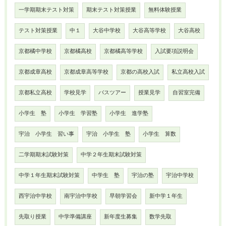
一学期期末テスト対策
期末テスト対策授業
無料体験授業
テスト対策授業
中１
大谷中学校
大谷高等学校
大谷高校
京都橘中学校
京都橘高校
京都橘高等学校
入試要項説明会
京都成章高校
京都成章高等学校
京都の高校入試
私立高校入試
京都私立高校
学校見学
バスツアー
授業見学
自習室完備
小学生 塾
小学生 学習塾
小学生 進学塾
宇治 小学生 習い事
宇治 小学生 塾
小学生 算数
二学期期末試験対策
中学２年生期末試験対策
中学１年生期末試験対策
中学生 塾
宇治の塾
宇治中学校
西宇治中学校
南宇治中学校
早朝学習会
新中学１年生
先取り授業
中学準備講座
新年度生募集
数学先取