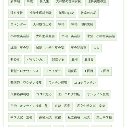
新学期
卒業
新入生
大和塾の理科実験
理科実験教室
理科実験
小学生理科実験
玄関のお花
教室のお花
ラベンダー
大和塾寺山校
宇治
宇治 理科実験
小学生英会話
大和塾英会話
宇治 英会話
宇治 小学生英会話
城陽 英会話
城陽 小学生英会話
英会話教室
大人
初心者
バイリンガル
帰国子女
夏期
夏休み
新型コロナウイルス
ファイザー
副反応
１回目
２回目
塾講師 ワクチン接種
ワクチン接種
コロナワクチン
大和塾神明校
コロナ対応
塾 コロナ対応
オンライン授業
宇治 オンライン授業 塾
京都 私学
私立中学入試 京都
中学入試 京都
高校入試 京都
私立高校 入試
東山中学校