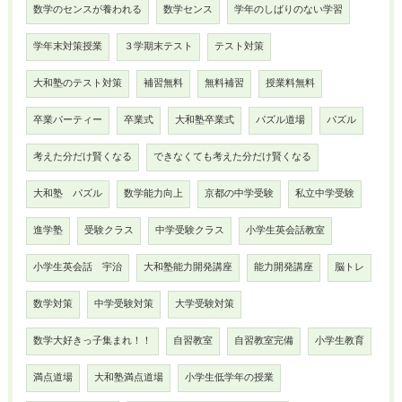
数学のセンスが養われる
数学センス
学年のしばりのない学習
学年末対策授業
３学期末テスト
テスト対策
大和塾のテスト対策
補習無料
無料補習
授業料無料
卒業パーティー
卒業式
大和塾卒業式
パズル道場
パズル
考えた分だけ賢くなる
できなくても考えた分だけ賢くなる
大和塾 パズル
数学能力向上
京都の中学受験
私立中学受験
進学塾
受験クラス
中学受験クラス
小学生英会話教室
小学生英会話 宇治
大和塾能力開発講座
能力開発講座
脳トレ
数学対策
中学受験対策
大学受験対策
数学大好きっ子集まれ！！
自習教室
自習教室完備
小学生教育
満点道場
大和塾満点道場
小学生低学年の授業