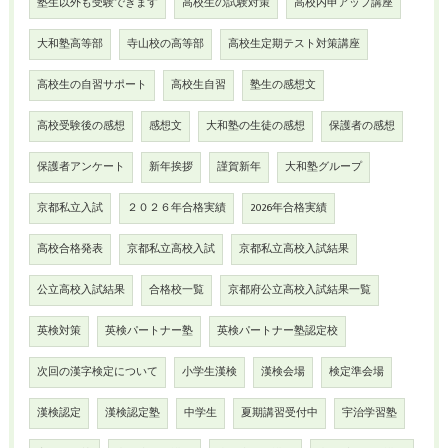
塾生以外も受験できます
高校生の試験対策
高校内申アップ講座
大和塾高等部
寺山校の高等部
高校生定期テスト対策講座
高校生の自習サポート
高校生自習
塾生の感想文
高校受験後の感想
感想文
大和塾の生徒の感想
保護者の感想
保護者アンケート
新年挨拶
謹賀新年
大和塾グループ
京都私立入試
２０２６年合格実績
2026年合格実績
高校合格発表
京都私立高校入試
京都私立高校入試結果
公立高校入試結果
合格校一覧
京都府公立高校入試結果一覧
英検対策
英検パートナー塾
英検パートナー塾認定校
次回の漢字検定について
小学生漢検
漢検会場
検定準会場
漢検認定
漢検認定塾
中学生
夏期講習受付中
宇治学習塾