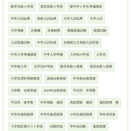
数学先取り学習
英語先取り学習
新中学１年生準備講座
中学入試結果
高校入試結果
大学入試結果
大学入試
大学受験
京都橘
京都精華
模擬面接試験
面接試験
入試面接試験
中学入試対策
京都府公立高校入試対策
中学入学準備講座
中学入学準備
入学前の学習
入学式
中学校入学
北宇治中学校
数学先取り授業
英語先取り授業
小学生理科実験教室
高校合格実績
中学校合格実績
大和塾 合格実績
2024年合格実績
宇治市 学習塾
宇治市 進学塾
中学受験 個別
高校受験 個別
個別指導 塾
中学生個別指導
中学生集団授業
小学生個別指導
学年末対策
３学期定期テスト対策
試験対策
学年末試験
集団授業