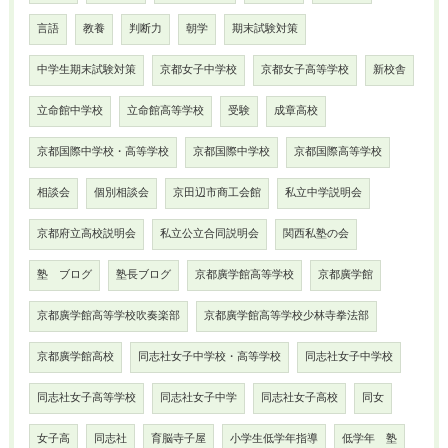
言語
教養
判断力
朝学
期末試験対策
中学生期末試験対策
京都女子中学校
京都女子高等学校
新校舎
立命館中学校
立命館高等学校
受験
成章高校
京都国際中学校・高等学校
京都国際中学校
京都国際高等学校
相談会
個別相談会
京田辺市商工会館
私立中学説明会
京都府立高校説明会
私立公立合同説明会
関西私塾の会
塾 ブログ
塾長ブログ
京都廣学館高等学校
京都廣学館
京都廣学館高等学校吹奏楽部
京都廣学館高等学校少林寺拳法部
京都廣学館高校
同志社女子中学校・高等学校
同志社女子中学校
同志社女子高等学校
同志社女子中学
同志社女子高校
同女
女子高
同志社
育脳寺子屋
小学生低学年指導
低学年 塾