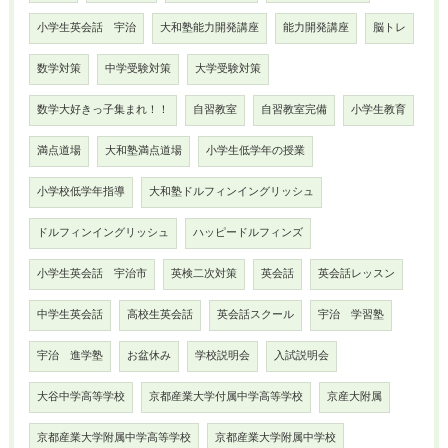
小学生英会話 宇治
大和塾能力開発講座
能力開発講座
脳トレ
数学対策
中学受験対策
大学受験対策
数学大好きっ子集まれ！！
自習教室
自習教室完備
小学生教育
満点道場
大和塾満点道場
小学生低学年の授業
小学校低学年指導
大和塾ドルフィンイングリッシュ
ドルフィンイングリッシュ
ハッピードルフィンズ
小学生英会話 宇治市
英検二次対策
英会話
英会話レッスン
中学生英会話
高校生英会話
英会話スクール
宇治 学習塾
宇治 進学塾
お盆休み
学校説明会
入試説明会
大谷中学高等学校
京都産業大学付属中学高等学校
京産大附属
京都産業大学附属中学高等学校
京都産業大学附属中学校