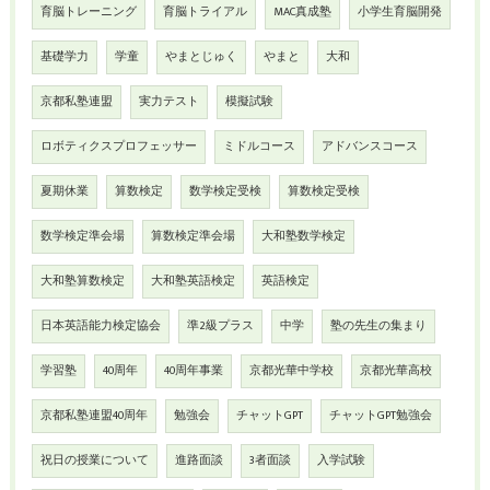
育脳トレーニング
育脳トライアル
MAC真成塾
小学生育脳開発
基礎学力
学童
やまとじゅく
やまと
大和
京都私塾連盟
実力テスト
模擬試験
ロボティクスプロフェッサー
ミドルコース
アドバンスコース
夏期休業
算数検定
数学検定受検
算数検定受検
数学検定準会場
算数検定準会場
大和塾数学検定
大和塾算数検定
大和塾英語検定
英語検定
日本英語能力検定協会
準2級プラス
中学
塾の先生の集まり
学習塾
40周年
40周年事業
京都光華中学校
京都光華高校
京都私塾連盟40周年
勉強会
チャットGPT
チャットGPT勉強会
祝日の授業について
進路面談
3者面談
入学試験