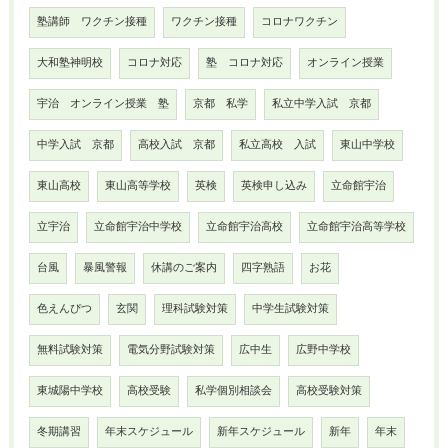
塾講師 ワクチン接種
ワクチン接種
コロナワクチン
大和塾神明校
コロナ対応
塾 コロナ対応
オンライン授業
宇治 オンライン授業 塾
京都 私学
私立中学入試 京都
中学入試 京都
高校入試 京都
私立高校 入試
東山中学校
東山高校
東山高等学校
英検
英検申し込み
立命館宇治
立宇治
立命館宇治中学校
立命館宇治高校
立命館宇治高等学校
台風
暴風警報
休講のご案内
四字熟語
お花
色えんぴつ
玄関
理科試験対策
中学生試験対策
無料試験対策
電気分野試験対策
広中生
広野中学校
東城陽中学校
高校受験
私学個別相談会
高校受験対策
冬期講習
年末スケジュール
新年スケジュール
新年
年末