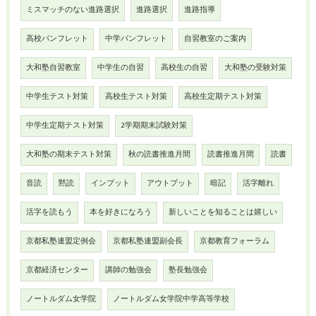
ミスマッチのない進路選択
進路選択
進路指導
高校パンフレット
中学パンフレット
自習教室のご案内
大和塾自習教室
中学生の自習
高校生の自習
大和塾の受験対策
中学生テスト対策
高校生テスト対策
高校生定期テスト対策
中学生定期テスト対策
2学期期末試験対策
大和塾の期末テスト対策
秋の読書推進月間
読書推進月間
読書
音読
黙読
インプット
アウトプット
暗記
活字離れ
活字を読もう
本を好きになろう
新しいことを知ることは嬉しい
京都私塾連盟定例会
京都私塾連盟副会長
京都教育フォーラム
京都経済センター
講師の勉強会
塾長勉強会
ノートルダム女学院
ノートルダム女学院中学高等学校