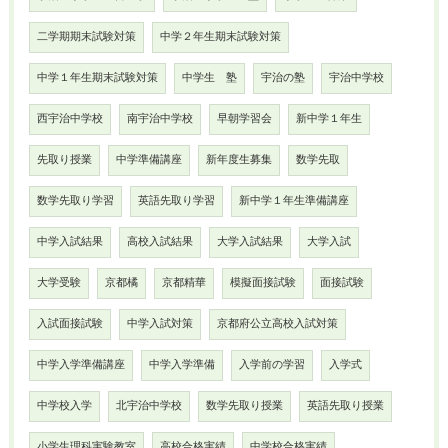
二学期期末試験対策
中学２年生期末試験対策
中学１年生期末試験対策
中学生 塾
宇治の塾
宇治中学校
西宇治中学校
南宇治中学校
早朝学習会
新中学１年生
先取り授業
中学準備講座
新年度生募集
数学先取
数学先取り学習
英語先取り学習
新中学１年生準備講座
中学入試結果
高校入試結果
大学入試結果
大学入試
大学受験
京都橘
京都精華
模擬面接試験
面接試験
入試面接試験
中学入試対策
京都府公立高校入試対策
中学入学準備講座
中学入学準備
入学前の学習
入学式
中学校入学
北宇治中学校
数学先取り授業
英語先取り授業
小学生理科実験教室
高校合格実績
中学校合格実績