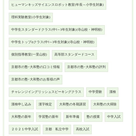
ヒューマンキッズサイエンスロボット教室(年長～小学生対象)
理科実験教室(小学生対象)
中学生スタンダードクラス(中1～3年生対象)(寺山校・神明校)
中学生トップαクラス(中1～3年生対象)(寺山校・神明校)
個別指導教室(一里山校)
高等部スタンダードコース
京都市の塾･大和塾の口コミ情報
京都市の塾･大和塾の評判
京都市の塾･大和塾のお客様の声
チャレンジイングリッシュスピーキングクラス
中学受験
漢検
漢検申し込み
漢字検定
大和塾の冬期講習
大和塾の大掃除
大和塾の新年
学習塾の新年
新年準備
塾の授業
中学入試
２０２１中学入試
京都 私立中学
高校入試