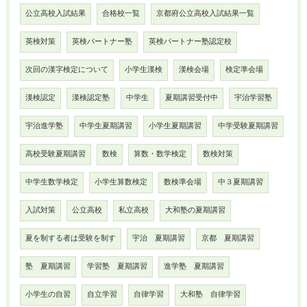
公立高校入試結果
合格校一覧
京都府公立高校入試結果一覧
英検対策
英検パートナー塾
英検パートナー塾認定校
次回の漢字検定について
小学生漢検
漢検会場
検定準会場
漢検認定
漢検認定塾
中学生
夏期講習受付中
宇治学習塾
宇治進学塾
中学生夏期講習
小学生夏期講習
中学受験夏期講習
高校受験夏期講習
数検
算数・数学検定
数検対策
中学生数学検定
小学生算数検定
数検準会場
中３夏期講習
入試対策
公立高校
私立高校
大和塾の夏期講習
夏を制する者は受験を制す
宇治 夏期講習
京都 夏期講習
塾 夏期講習
学習塾 夏期講習
進学塾 夏期講習
小学生の自習
自立学習
自律学習
大和塾 自律学習