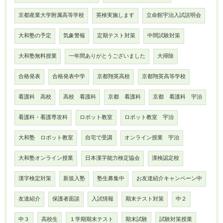
京都産業大学附属高等学校
英検実施します
立命館宇治入試説明会
大和塾の予定
気象警報
定期テスト対策
中間試験対策
大和塾無料授業
一年間ありがとうございました
大掃除
合格発表
合格発表中学
京都翔英高校
京都翔英高等学校
看護科 高校
高校 看護科
京都 看護科
京都 看護科 宇治
看護科・看護専攻科
ロボット教室
ロボット教室 宇治
大和塾 ロボット教室
自宅で受講
オンライン授業 宇治
大和塾オンライン授業
日本漢字能力検定協会
漢検認定校
漢字検定対策
新規入塾
塾生募集中
お友達紹介キャンペーン中
友達紹介
保護者面談
入試情報
期末テスト対策
中２
中３
高校生
１学期期末テスト
期末試験
試験対策授業