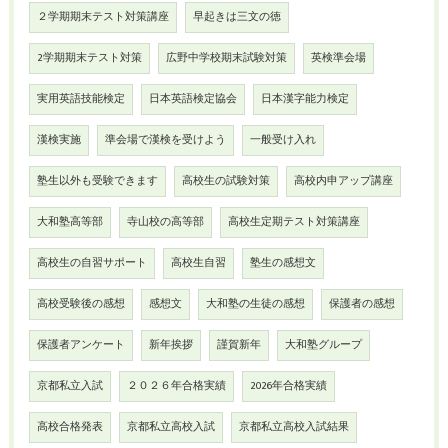
２学期期末テスト対策講座
早起きは三文の徳
2学期期末テスト対策
広野中学校期末試験対策
英検準会場
実用英語技能検定
日本英語検定協会
日本漢字能力検定
漢検実施
準会場で漢検を受けよう
一般受け入れ
塾生以外も受験できます
高校生の試験対策
高校内申アップ講座
大和塾高等部
寺山校の高等部
高校生定期テスト対策講座
高校生の自習サポート
高校生自習
塾生の感想文
高校受験後の感想
感想文
大和塾の生徒の感想
保護者の感想
保護者アンケート
新年挨拶
謹賀新年
大和塾グループ
京都私立入試
２０２６年合格実績
2026年合格実績
高校合格発表
京都私立高校入試
京都私立高校入試結果