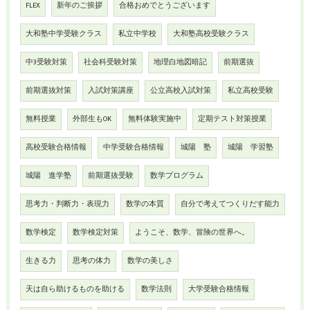
FLEX
新年のご挨拶
合格おめでとうございます
大和塾中学受験クラス
私立中学校
大和塾高校受験クラス
中3受験対策
社会科受験対策
地理白地図暗記
前期選抜
前期選抜対策
入試対策講座
公立高校入試対策
私立高校受験
無料授業
外部生もOK
無料体験実施中
定期テスト対策授業
高校受験合格情報
中学受験合格情報
城陽 塾
城陽 学習塾
城陽 進学塾
前期選抜受験
数学プログラム
思考力・判断力・表現力
数学の本質
自分で考えてつくりだす能力
数学検定
数学検定対策
ようこそ、数学、冒険の世界へ。
生きる力
思考の体力
数学の美しさ
天は自ら助けるものを助ける
数学法則
大学受験合格情報