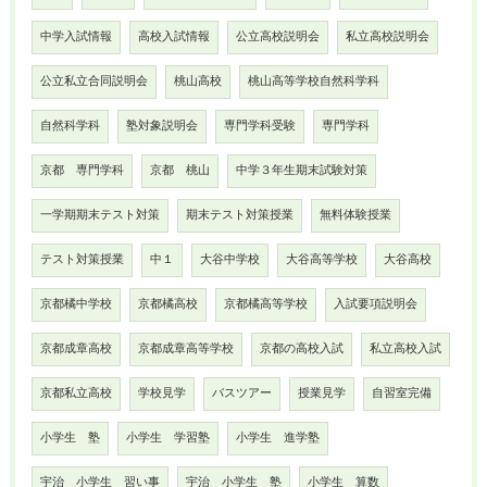
中学入試情報
高校入試情報
公立高校説明会
私立高校説明会
公立私立合同説明会
桃山高校
桃山高等学校自然科学科
自然科学科
塾対象説明会
専門学科受験
専門学科
京都 専門学科
京都 桃山
中学３年生期末試験対策
一学期期末テスト対策
期末テスト対策授業
無料体験授業
テスト対策授業
中１
大谷中学校
大谷高等学校
大谷高校
京都橘中学校
京都橘高校
京都橘高等学校
入試要項説明会
京都成章高校
京都成章高等学校
京都の高校入試
私立高校入試
京都私立高校
学校見学
バスツアー
授業見学
自習室完備
小学生 塾
小学生 学習塾
小学生 進学塾
宇治 小学生 習い事
宇治 小学生 塾
小学生 算数