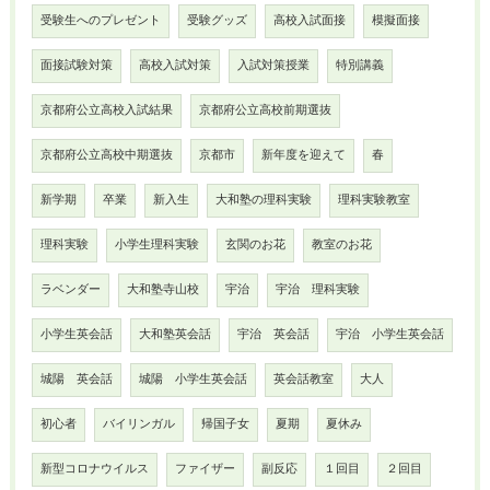
受験生へのプレゼント
受験グッズ
高校入試面接
模擬面接
面接試験対策
高校入試対策
入試対策授業
特別講義
京都府公立高校入試結果
京都府公立高校前期選抜
京都府公立高校中期選抜
京都市
新年度を迎えて
春
新学期
卒業
新入生
大和塾の理科実験
理科実験教室
理科実験
小学生理科実験
玄関のお花
教室のお花
ラベンダー
大和塾寺山校
宇治
宇治 理科実験
小学生英会話
大和塾英会話
宇治 英会話
宇治 小学生英会話
城陽 英会話
城陽 小学生英会話
英会話教室
大人
初心者
バイリンガル
帰国子女
夏期
夏休み
新型コロナウイルス
ファイザー
副反応
１回目
２回目