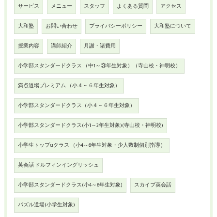
サービス
メニュー
スタッフ
よくある質問
アクセス
大和塾
お問い合わせ
プライバシーポリシー
大和塾について
授業内容
講師紹介
月謝・諸費用
小学部スタンダードクラス （中1～③年生対象）（寺山校・神明校）
満点道場プレミアム （小４～６年生対象）
小学部スタンダードクラス（小４～６年生対象）
小学部スタンダードクラス(小1～3年生対象)(寺山校・神明校)
小学生トップαクラス （小4～6年生対象・少人数制個別指導）
英会話 ドルフィンイングリッシュ
小学部スタンダードクラス(小4～6年生対象)
スカイプ英会話
パズル道場(小学生対象)