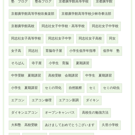
塾 ブログ
塾長ブログ
京都廣学館高等学校
京都廣学館
京都廣学館高等学校吹奏楽部
京都廣学館高等学校少林寺拳法部
京都廣学館高校
同志社女子中学校・高等学校
同志社女子中学校
同志社女子高等学校
同志社女子中学
同志社女子高校
同女
女子高
同志社
育脳寺子屋
小学生低学年指導
低学年 塾
そろばん
寺子屋
小学生 育脳
夏期講習
中学受験 夏期講習
高校受験 会期講習
中学生 夏期講習
小学生 夏期講習
セミの羽化
自然観察
セミ
セミの幼虫
エアコン
エアコン修理
エアコン新調
ダイキン
ダイキンエアコン
オープンキャンパス
高校生の勉強方法
大和塾 高校受験
あけましておめでとうございます
久世小学校