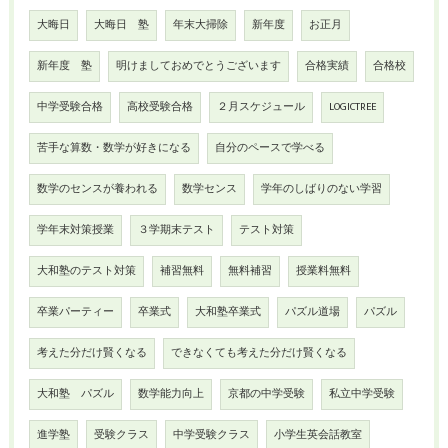
大晦日
大晦日 塾
年末大掃除
新年度
お正月
新年度 塾
明けましておめでとうございます
合格実績
合格校
中学受験合格
高校受験合格
２月スケジュール
LOGICTREE
苦手な算数・数学が好きになる
自分のペースで学べる
数学のセンスが養われる
数学センス
学年のしばりのない学習
学年末対策授業
３学期末テスト
テスト対策
大和塾のテスト対策
補習無料
無料補習
授業料無料
卒業パーティー
卒業式
大和塾卒業式
パズル道場
パズル
考えた分だけ賢くなる
できなくても考えた分だけ賢くなる
大和塾 パズル
数学能力向上
京都の中学受験
私立中学受験
進学塾
受験クラス
中学受験クラス
小学生英会話教室