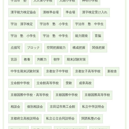
宇治市 塾
大久保小学校
大開小学校
神明小学校
漢字能力検定協会
漢検準会場
準会場
漢字検定受け入れ
宇治 漢字検定
宇治市 塾 小学生
宇治市 塾 中学生
宇治 塾 小学生
宇治 塾 中学生
能力開発
育脳
点描写
ブロック
空間把握能力
構成把握
関係把握
言語
教養
判断力
朝学
期末試験対策
中学生期末試験対策
京都女子中学校
京都女子高等学校
新校舎
立命館中学校
立命館高等学校
受験
成章高校
京都国際中学校・高等学校
京都国際中学校
京都国際高等学校
相談会
個別相談会
京田辺市商工会館
私立中学説明会
京都府立高校説明会
私立公立合同説明会
関西私塾の会