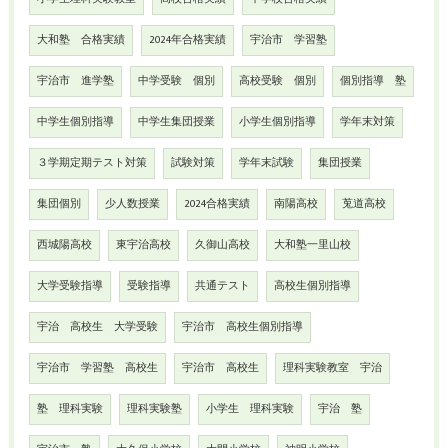
大和塾 合格実績
2024年合格実績
宇治市 学習塾
宇治市 進学塾
中学受験 個別
高校受験 個別
個別指導 塾
中学生個別指導
中学生集団授業
小学生個別指導
学年末対策
３学期定期テスト対策
試験対策
学年末試験
集団授業
集団個別
少人数授業
2024合格実績
南陽高校
莵道高校
西城陽高校
東宇治高校
久御山高校
大和塾一里山校
大学受験指導
受験指導
共通テスト
高校生個別指導
宇治 高校生 大学受験
宇治市 高校生個別指導
宇治市 学習塾 高校生
宇治市 高校生
理科実験教室 宇治
塾 理科実験
理科実験塾
小学生 理科実験
宇治 塾