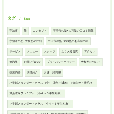
タグ
Tags
宇治市
塾
コンセプト
宇治市の塾･大和塾の口コミ情報
宇治市の塾･大和塾の評判
宇治市の塾･大和塾のお客様の声
サービス
メニュー
スタッフ
よくある質問
アクセス
大和塾
お問い合わせ
プライバシーポリシー
大和塾について
授業内容
講師紹介
月謝・諸費用
小学部スタンダードクラス （中1～③年生対象）（寺山校・神明校）
満点道場プレミアム （小４～６年生対象）
小学部スタンダードクラス（小４～６年生対象）