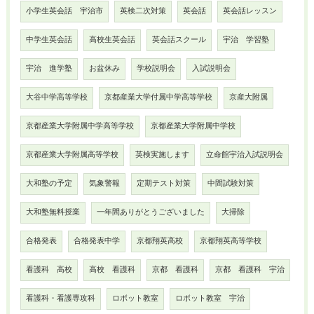
小学生英会話 宇治市
英検二次対策
英会話
英会話レッスン
中学生英会話
高校生英会話
英会話スクール
宇治 学習塾
宇治 進学塾
お盆休み
学校説明会
入試説明会
大谷中学高等学校
京都産業大学付属中学高等学校
京産大附属
京都産業大学附属中学高等学校
京都産業大学附属中学校
京都産業大学附属高等学校
英検実施します
立命館宇治入試説明会
大和塾の予定
気象警報
定期テスト対策
中間試験対策
大和塾無料授業
一年間ありがとうございました
大掃除
合格発表
合格発表中学
京都翔英高校
京都翔英高等学校
看護科 高校
高校 看護科
京都 看護科
京都 看護科 宇治
看護科・看護専攻科
ロボット教室
ロボット教室 宇治