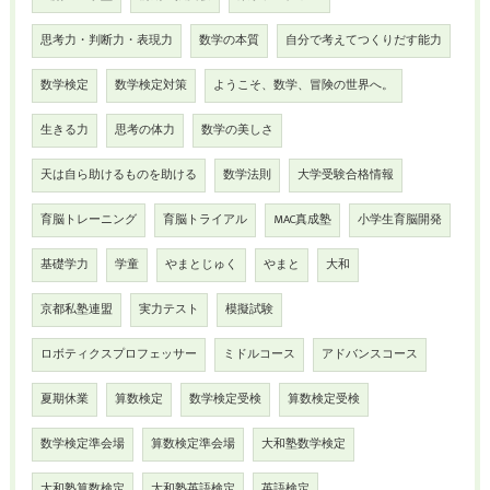
思考力・判断力・表現力
数学の本質
自分で考えてつくりだす能力
数学検定
数学検定対策
ようこそ、数学、冒険の世界へ。
生きる力
思考の体力
数学の美しさ
天は自ら助けるものを助ける
数学法則
大学受験合格情報
育脳トレーニング
育脳トライアル
MAC真成塾
小学生育脳開発
基礎学力
学童
やまとじゅく
やまと
大和
京都私塾連盟
実力テスト
模擬試験
ロボティクスプロフェッサー
ミドルコース
アドバンスコース
夏期休業
算数検定
数学検定受検
算数検定受検
数学検定準会場
算数検定準会場
大和塾数学検定
大和塾算数検定
大和塾英語検定
英語検定