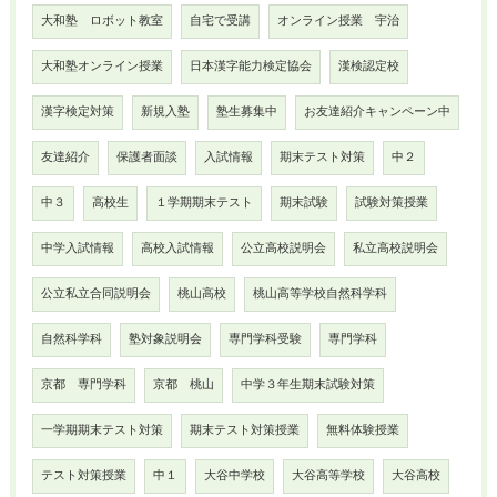
大和塾 ロボット教室
自宅で受講
オンライン授業 宇治
大和塾オンライン授業
日本漢字能力検定協会
漢検認定校
漢字検定対策
新規入塾
塾生募集中
お友達紹介キャンペーン中
友達紹介
保護者面談
入試情報
期末テスト対策
中２
中３
高校生
１学期期末テスト
期末試験
試験対策授業
中学入試情報
高校入試情報
公立高校説明会
私立高校説明会
公立私立合同説明会
桃山高校
桃山高等学校自然科学科
自然科学科
塾対象説明会
専門学科受験
専門学科
京都 専門学科
京都 桃山
中学３年生期末試験対策
一学期期末テスト対策
期末テスト対策授業
無料体験授業
テスト対策授業
中１
大谷中学校
大谷高等学校
大谷高校