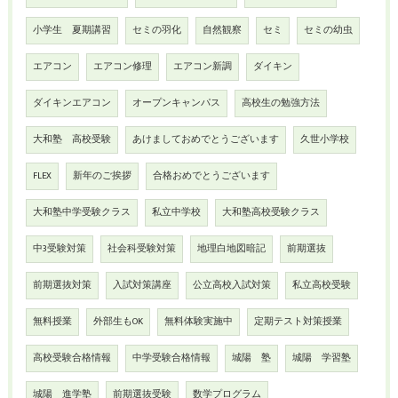
小学生 夏期講習
セミの羽化
自然観察
セミ
セミの幼虫
エアコン
エアコン修理
エアコン新調
ダイキン
ダイキンエアコン
オープンキャンパス
高校生の勉強方法
大和塾 高校受験
あけましておめでとうございます
久世小学校
FLEX
新年のご挨拶
合格おめでとうございます
大和塾中学受験クラス
私立中学校
大和塾高校受験クラス
中3受験対策
社会科受験対策
地理白地図暗記
前期選抜
前期選抜対策
入試対策講座
公立高校入試対策
私立高校受験
無料授業
外部生もOK
無料体験実施中
定期テスト対策授業
高校受験合格情報
中学受験合格情報
城陽 塾
城陽 学習塾
城陽 進学塾
前期選抜受験
数学プログラム