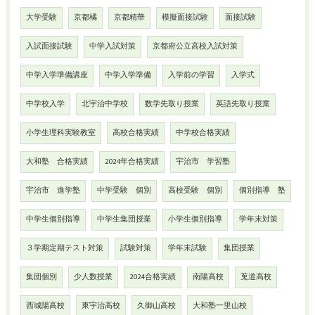
大学受験
京都橘
京都精華
模擬面接試験
面接試験
入試面接試験
中学入試対策
京都府公立高校入試対策
中学入学準備講座
中学入学準備
入学前の学習
入学式
中学校入学
北宇治中学校
数学先取り授業
英語先取り授業
小学生理科実験教室
高校合格実績
中学校合格実績
大和塾 合格実績
2024年合格実績
宇治市 学習塾
宇治市 進学塾
中学受験 個別
高校受験 個別
個別指導 塾
中学生個別指導
中学生集団授業
小学生個別指導
学年末対策
３学期定期テスト対策
試験対策
学年末試験
集団授業
集団個別
少人数授業
2024合格実績
南陽高校
莵道高校
西城陽高校
東宇治高校
久御山高校
大和塾一里山校