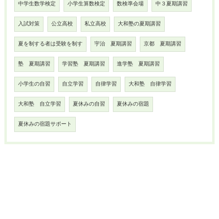
中学生数学検定
小学生算数検定
数検準会場
中３夏期講習
入試対策
公立高校
私立高校
大和塾の夏期講習
夏を制する者は受験を制す
宇治 夏期講習
京都 夏期講習
塾 夏期講習
学習塾 夏期講習
進学塾 夏期講習
小学生の自習
自立学習
自律学習
大和塾 自律学習
大和塾 自立学習
夏休みの自習
夏休みの宿題
夏休みの宿題サポート