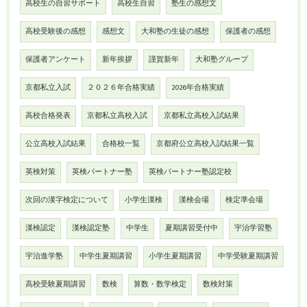
高校生の自習サポート
高校生自習
塾生の感想文
高校受験後の感想
感想文
大和塾の生徒の感想
保護者の感想
保護者アンケート
新年挨拶
謹賀新年
大和塾グループ
京都私立入試
２０２６年合格実績
2026年合格実績
高校合格発表
京都私立高校入試
京都私立高校入試結果
公立高校入試結果
合格校一覧
京都府公立高校入試結果一覧
英検対策
英検パートナー塾
英検パートナー塾認定校
次回の漢字検定について
小学生漢検
漢検会場
検定準会場
漢検認定
漢検認定塾
中学生
夏期講習受付中
宇治学習塾
宇治進学塾
中学生夏期講習
小学生夏期講習
中学受験夏期講習
高校受験夏期講習
数検
算数・数学検定
数検対策