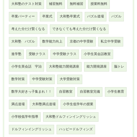
大和塾のテスト対策
補習無料
無料補習
授業料無料
卒業パーティー
卒業式
大和塾卒業式
パズル道場
パズル
考えた分だけ賢くなる
できなくても考えた分だけ賢くなる
大和塾 パズル
数学能力向上
京都の中学受験
私立中学受験
進学塾
受験クラス
中学受験クラス
小学生英会話教室
小学生英会話 宇治
大和塾能力開発講座
能力開発講座
脳トレ
数学対策
中学受験対策
大学受験対策
数学大好きっ子集まれ！！
自習教室
自習教室完備
小学生教育
満点道場
大和塾満点道場
小学生低学年の授業
小学校低学年指導
大和塾ドルフィンイングリッシュ
ドルフィンイングリッシュ
ハッピードルフィンズ