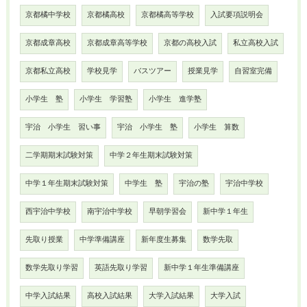
京都橘中学校
京都橘高校
京都橘高等学校
入試要項説明会
京都成章高校
京都成章高等学校
京都の高校入試
私立高校入試
京都私立高校
学校見学
バスツアー
授業見学
自習室完備
小学生 塾
小学生 学習塾
小学生 進学塾
宇治 小学生 習い事
宇治 小学生 塾
小学生 算数
二学期期末試験対策
中学２年生期末試験対策
中学１年生期末試験対策
中学生 塾
宇治の塾
宇治中学校
西宇治中学校
南宇治中学校
早朝学習会
新中学１年生
先取り授業
中学準備講座
新年度生募集
数学先取
数学先取り学習
英語先取り学習
新中学１年生準備講座
中学入試結果
高校入試結果
大学入試結果
大学入試