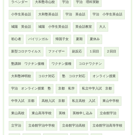
ラベンダー
大和塾寺山校
宇治
宇治 理科実験
小学生英会話
大和塾英会話
宇治 英会話
宇治 小学生英会話
城陽 英会話
城陽 小学生英会話
英会話教室
大人
初心者
バイリンガル
帰国子女
夏期
夏休み
新型コロナウイルス
ファイザー
副反応
１回目
２回目
塾講師 ワクチン接種
ワクチン接種
コロナワクチン
大和塾神明校
コロナ対応
塾 コロナ対応
オンライン授業
宇治 オンライン授業 塾
京都 私学
私立中学入試 京都
中学入試 京都
高校入試 京都
私立高校 入試
東山中学校
東山高校
東山高等学校
英検
英検申し込み
立命館宇治
立宇治
立命館宇治中学校
立命館宇治高校
立命館宇治高等学校