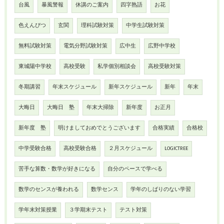
台風
暴風警報
休講のご案内
四字熟語
お花
色えんぴつ
玄関
理科試験対策
中学生試験対策
無料試験対策
電気分野試験対策
広中生
広野中学校
東城陽中学校
高校受験
私学個別相談会
高校受験対策
冬期講習
年末スケジュール
新年スケジュール
新年
年末
大晦日
大晦日 塾
年末大掃除
新年度
お正月
新年度 塾
明けましておめでとうございます
合格実績
合格校
中学受験合格
高校受験合格
２月スケジュール
LOGICTREE
苦手な算数・数学が好きになる
自分のペースで学べる
数学のセンスが養われる
数学センス
学年のしばりのない学習
学年末対策授業
３学期末テスト
テスト対策