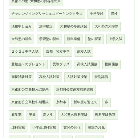
京都市の塾･大和塾のお客様の声
チャレンジイングリッシュスピーキングクラス
中学受験
漢検
漢検申し込み
漢字検定
大和塾の冬期講習
大和塾の大掃除
大和塾の新年
学習塾の新年
新年準備
塾の授業
中学入試
２０２１中学入試
京都 私立中学
高校入試
受験生へのプレゼント
受験グッズ
高校入試面接
模擬面接
面接試験対策
高校入試対策
入試対策授業
特別講義
京都府公立高校入試結果
京都府公立高校前期選抜
京都府公立高校中期選抜
京都市
新年度を迎えて
春
新学期
卒業
新入生
大和塾の理科実験
理科実験教室
理科実験
小学生理科実験
玄関のお花
教室のお花