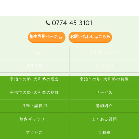
0774-45-3101
塾生専用ページ
お問い合わせはこちら
ホーム
大和塾について
授業内容
コンセプト
宇治市の塾･大和塾の理念
宇治市の塾･大和塾の特徴
宇治市の塾･大和塾の指針
サービス
月謝・諸費用
講師紹介
塾内ギャラリー
よくある質問
アクセス
大和塾