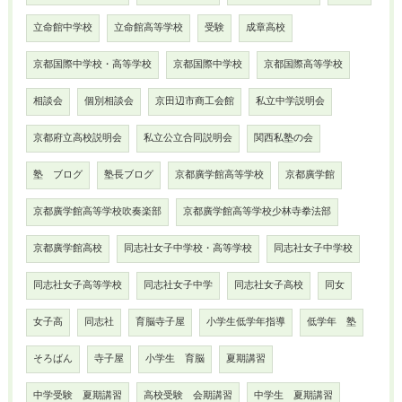
立命館中学校
立命館高等学校
受験
成章高校
京都国際中学校・高等学校
京都国際中学校
京都国際高等学校
相談会
個別相談会
京田辺市商工会館
私立中学説明会
京都府立高校説明会
私立公立合同説明会
関西私塾の会
塾 ブログ
塾長ブログ
京都廣学館高等学校
京都廣学館
京都廣学館高等学校吹奏楽部
京都廣学館高等学校少林寺拳法部
京都廣学館高校
同志社女子中学校・高等学校
同志社女子中学校
同志社女子高等学校
同志社女子中学
同志社女子高校
同女
女子高
同志社
育脳寺子屋
小学生低学年指導
低学年 塾
そろばん
寺子屋
小学生 育脳
夏期講習
中学受験 夏期講習
高校受験 会期講習
中学生 夏期講習