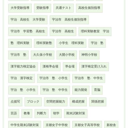
大学受験指導
受験指導
共通テスト
高校生個別指導
宇治 高校生 大学受験
宇治市 高校生個別指導
宇治市 学習塾 高校生
宇治市 高校生
理科実験教室 宇治
塾 理科実験
理科実験塾
小学生 理科実験
宇治 塾
宇治市 塾
大久保小学校
大開小学校
神明小学校
漢字能力検定協会
漢検準会場
準会場
漢字検定受け入れ
宇治 漢字検定
宇治市 塾 小学生
宇治市 塾 中学生
宇治 塾 小学生
宇治 塾 中学生
能力開発
育脳
点描写
ブロック
空間把握能力
構成把握
関係把握
言語
教養
判断力
朝学
期末試験対策
中学生期末試験対策
京都女子中学校
京都女子高等学校
新校舎