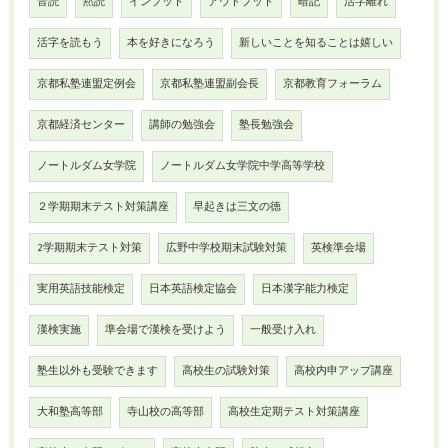
音読
黙読
インプット
アウトプット
暗記
活字離れ
活字を読もう
本を好きになろう
新しいことを知ることは嬉しい
京都私塾連盟定例会
京都私塾連盟副会長
京都教育フォーラム
京都経済センター
講師の勉強会
塾長勉強会
ノートルダム女学院
ノートルダム女学院中学高等学校
２学期期末テスト対策講座
早起きは三文の徳
2学期期末テスト対策
広野中学校期末試験対策
英検準会場
実用英語技能検定
日本英語検定協会
日本漢字能力検定
漢検実施
準会場で漢検を受けよう
一般受け入れ
塾生以外も受験できます
高校生の試験対策
高校内申アップ講座
大和塾高等部
寺山校の高等部
高校生定期テスト対策講座