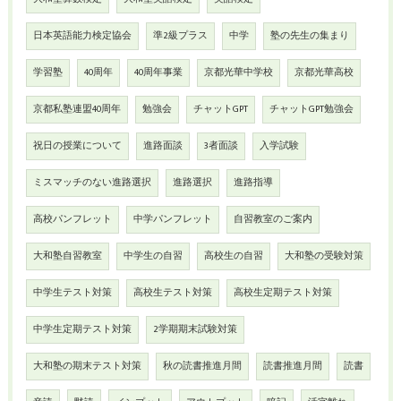
日本英語能力検定協会
準2級プラス
中学
塾の先生の集まり
学習塾
40周年
40周年事業
京都光華中学校
京都光華高校
京都私塾連盟40周年
勉強会
チャットGPT
チャットGPT勉強会
祝日の授業について
進路面談
3者面談
入学試験
ミスマッチのない進路選択
進路選択
進路指導
高校パンフレット
中学パンフレット
自習教室のご案内
大和塾自習教室
中学生の自習
高校生の自習
大和塾の受験対策
中学生テスト対策
高校生テスト対策
高校生定期テスト対策
中学生定期テスト対策
2学期期末試験対策
大和塾の期末テスト対策
秋の読書推進月間
読書推進月間
読書