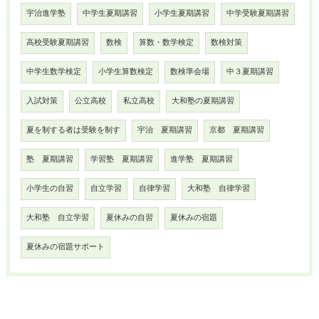
宇治進学塾
中学生夏期講習
小学生夏期講習
中学受験夏期講習
高校受験夏期講習
数検
算数・数学検定
数検対策
中学生数学検定
小学生算数検定
数検準会場
中３夏期講習
入試対策
公立高校
私立高校
大和塾の夏期講習
夏を制する者は受験を制す
宇治 夏期講習
京都 夏期講習
塾 夏期講習
学習塾 夏期講習
進学塾 夏期講習
小学生の自習
自立学習
自律学習
大和塾 自律学習
大和塾 自立学習
夏休みの自習
夏休みの宿題
夏休みの宿題サポート