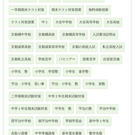
一学期期末テスト対策
期末テスト対策授業
無料体験授業
テスト対策授業
中１
大谷中学校
大谷高等学校
大谷高校
京都橘中学校
京都橘高校
京都橘高等学校
入試要項説明会
京都成章高校
京都成章高等学校
京都の高校入試
私立高校入試
京都私立高校
学校見学
バスツアー
授業見学
自習室完備
小学生 塾
小学生 学習塾
小学生 進学塾
宇治 小学生 習い事
宇治 小学生 塾
小学生 算数
二学期期末試験対策
中学２年生期末試験対策
中学１年生期末試験対策
中学生 塾
宇治の塾
宇治中学校
西宇治中学校
南宇治中学校
早朝学習会
新中学１年生
先取り授業
中学準備講座
新年度生募集
数学先取