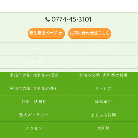
0774-45-3101
塾生専用ページ
お問い合わせはこちら
ホーム
大和塾について
授業内容
コンセプト
宇治市の塾･大和塾の理念
宇治市の塾･大和塾の特徴
宇治市の塾･大和塾の指針
サービス
月謝・諸費用
講師紹介
塾内ギャラリー
よくある質問
アクセス
大和塾