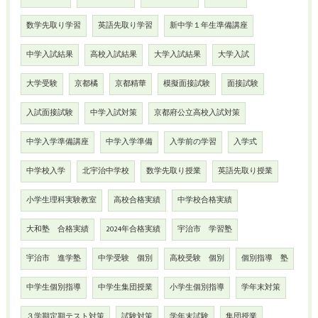
数学先取り学習
英語先取り学習
新中学１年生準備講座
中学入試結果
高校入試結果
大学入試結果
大学入試
大学受験
京都橘
京都精華
模擬面接試験
面接試験
入試面接試験
中学入試対策
京都府公立高校入試対策
中学入学準備講座
中学入学準備
入学前の学習
入学式
中学校入学
北宇治中学校
数学先取り授業
英語先取り授業
小学生理科実験教室
高校合格実績
中学校合格実績
大和塾 合格実績
2024年合格実績
宇治市 学習塾
宇治市 進学塾
中学受験 個別
高校受験 個別
個別指導 塾
中学生個別指導
中学生集団授業
小学生個別指導
学年末対策
３学期定期テスト対策
試験対策
学年末試験
集団授業