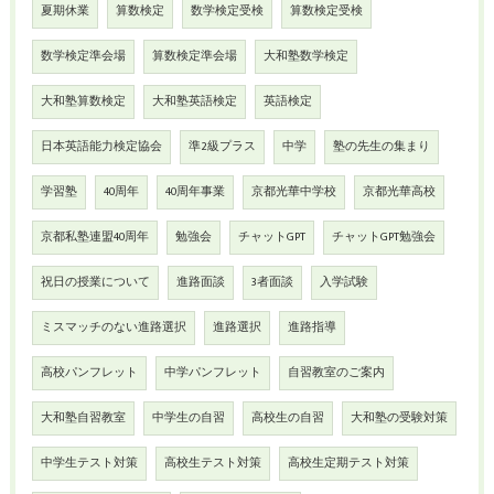
夏期休業
算数検定
数学検定受検
算数検定受検
数学検定準会場
算数検定準会場
大和塾数学検定
大和塾算数検定
大和塾英語検定
英語検定
日本英語能力検定協会
準2級プラス
中学
塾の先生の集まり
学習塾
40周年
40周年事業
京都光華中学校
京都光華高校
京都私塾連盟40周年
勉強会
チャットGPT
チャットGPT勉強会
祝日の授業について
進路面談
3者面談
入学試験
ミスマッチのない進路選択
進路選択
進路指導
高校パンフレット
中学パンフレット
自習教室のご案内
大和塾自習教室
中学生の自習
高校生の自習
大和塾の受験対策
中学生テスト対策
高校生テスト対策
高校生定期テスト対策