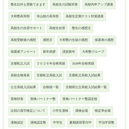
塾生以外も受験できます
高校生の試験対策
高校内申アップ講座
大和塾高等部
寺山校の高等部
高校生定期テスト対策講座
高校生の自習サポート
高校生自習
塾生の感想文
高校受験後の感想
感想文
大和塾の生徒の感想
保護者の感想
保護者アンケート
新年挨拶
謹賀新年
大和塾グループ
京都私立入試
２０２６年合格実績
2026年合格実績
高校合格発表
京都私立高校入試
京都私立高校入試結果
公立高校入試結果
合格校一覧
京都府公立高校入試結果一覧
英検対策
英検パートナー塾
英検パートナー塾認定校
次回の漢字検定について
小学生漢検
漢検会場
検定準会場
漢検認定
漢検認定塾
中学生
夏期講習受付中
宇治学習塾