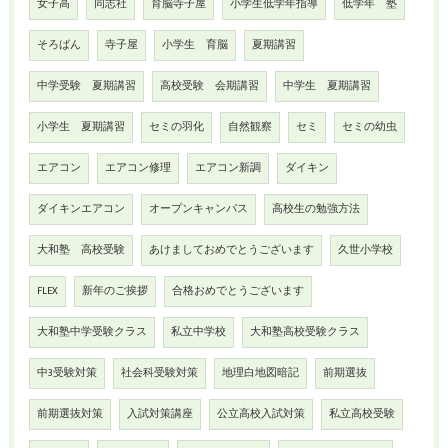
女子高
同志社
育脳寺子屋
小学生低学年指導
低学年 塾
そろばん
寺子屋
小学生 育脳
夏期講習
中学受験 夏期講習
高校受験 会期講習
中学生 夏期講習
小学生 夏期講習
セミの羽化
自然観察
セミ
セミの幼虫
エアコン
エアコン修理
エアコン新調
ダイキン
ダイキンエアコン
オープンキャンパス
高校生の勉強方法
大和塾 高校受験
あけましておめでとうございます
久世小学校
FLEX
新年のご挨拶
合格おめでとうございます
大和塾中学受験クラス
私立中学校
大和塾高校受験クラス
中3受験対策
社会科受験対策
地理白地図暗記
前期選抜
前期選抜対策
入試対策講座
公立高校入試対策
私立高校受験