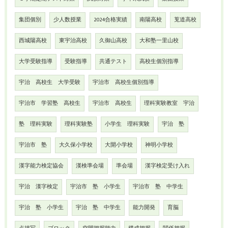
集団個別
少人数授業
2024合格実績
南陽高校
莵道高校
西城陽高校
東宇治高校
久御山高校
大和塾一里山校
大学受験指導
受験指導
共通テスト
高校生個別指導
宇治 高校生 大学受験
宇治市 高校生個別指導
宇治市 学習塾 高校生
宇治市 高校生
理科実験教室 宇治
塾 理科実験
理科実験塾
小学生 理科実験
宇治 塾
宇治市 塾
大久保小学校
大開小学校
神明小学校
漢字能力検定協会
漢検準会場
準会場
漢字検定受け入れ
宇治 漢字検定
宇治市 塾 小学生
宇治市 塾 中学生
宇治 塾 小学生
宇治 塾 中学生
能力開発
育脳