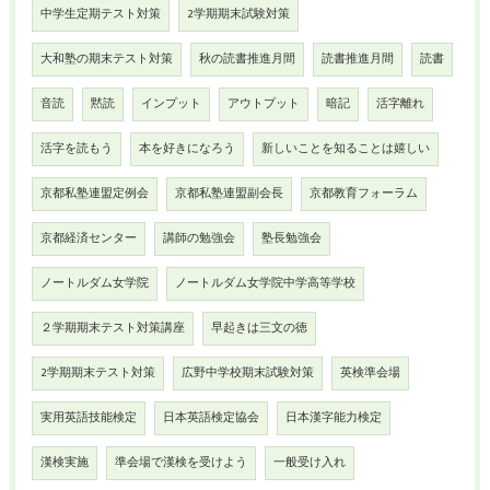
中学生定期テスト対策
2学期期末試験対策
大和塾の期末テスト対策
秋の読書推進月間
読書推進月間
読書
音読
黙読
インプット
アウトプット
暗記
活字離れ
活字を読もう
本を好きになろう
新しいことを知ることは嬉しい
京都私塾連盟定例会
京都私塾連盟副会長
京都教育フォーラム
京都経済センター
講師の勉強会
塾長勉強会
ノートルダム女学院
ノートルダム女学院中学高等学校
２学期期末テスト対策講座
早起きは三文の徳
2学期期末テスト対策
広野中学校期末試験対策
英検準会場
実用英語技能検定
日本英語検定協会
日本漢字能力検定
漢検実施
準会場で漢検を受けよう
一般受け入れ