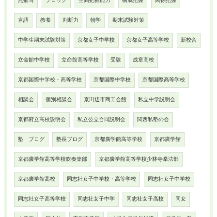
点描写
ブロック
空間把握能力
構成把握
関係把握
言語
教養
判断力
朝学
期末試験対策
中学生期末試験対策
京都女子中学校
京都女子高等学校
新校舎
立命館中学校
立命館高等学校
受験
成章高校
京都国際中学校・高等学校
京都国際中学校
京都国際高等学校
相談会
個別相談会
京田辺市商工会館
私立中学説明会
京都府立高校説明会
私立公立合同説明会
関西私塾の会
塾 ブログ
塾長ブログ
京都廣学館高等学校
京都廣学館
京都廣学館高等学校吹奏楽部
京都廣学館高等学校少林寺拳法部
京都廣学館高校
同志社女子中学校・高等学校
同志社女子中学校
同志社女子高等学校
同志社女子中学
同志社女子高校
同女