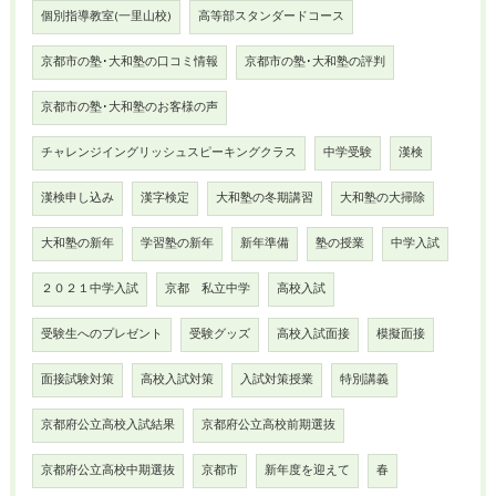
個別指導教室(一里山校)
高等部スタンダードコース
京都市の塾･大和塾の口コミ情報
京都市の塾･大和塾の評判
京都市の塾･大和塾のお客様の声
チャレンジイングリッシュスピーキングクラス
中学受験
漢検
漢検申し込み
漢字検定
大和塾の冬期講習
大和塾の大掃除
大和塾の新年
学習塾の新年
新年準備
塾の授業
中学入試
２０２１中学入試
京都 私立中学
高校入試
受験生へのプレゼント
受験グッズ
高校入試面接
模擬面接
面接試験対策
高校入試対策
入試対策授業
特別講義
京都府公立高校入試結果
京都府公立高校前期選抜
京都府公立高校中期選抜
京都市
新年度を迎えて
春