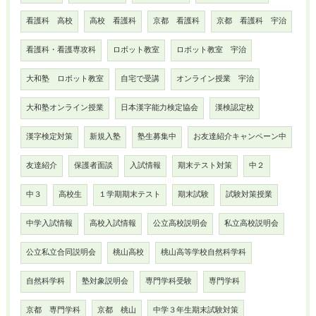
看護科 高校
高校 看護科
京都 看護科
京都 看護科 宇治
看護科・看護専攻科
ロボット教室
ロボット教室 宇治
大和塾 ロボット教室
自宅で受講
オンライン授業 宇治
大和塾オンライン授業
日本漢字能力検定協会
漢検認定校
漢字検定対策
新規入塾
塾生募集中
お友達紹介キャンペーン中
友達紹介
保護者面談
入試情報
期末テスト対策
中２
中３
高校生
１学期期末テスト
期末試験
試験対策授業
中学入試情報
高校入試情報
公立高校説明会
私立高校説明会
公立私立合同説明会
桃山高校
桃山高等学校自然科学科
自然科学科
塾対象説明会
専門学科受験
専門学科
京都 専門学科
京都 桃山
中学３年生期末試験対策