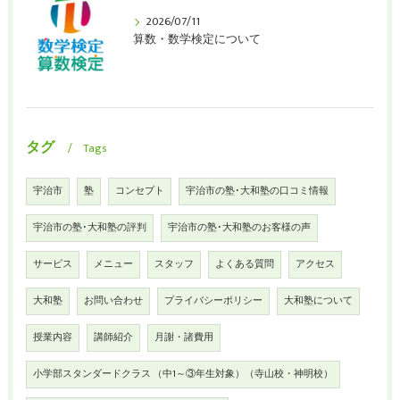
2026/07/11
算数・数学検定について
タグ
Tags
宇治市
塾
コンセプト
宇治市の塾･大和塾の口コミ情報
宇治市の塾･大和塾の評判
宇治市の塾･大和塾のお客様の声
サービス
メニュー
スタッフ
よくある質問
アクセス
大和塾
お問い合わせ
プライバシーポリシー
大和塾について
授業内容
講師紹介
月謝・諸費用
小学部スタンダードクラス （中1～③年生対象）（寺山校・神明校）