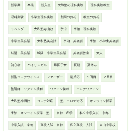
新学期
卒業
新入生
大和塾の理科実験
理科実験教室
理科実験
小学生理科実験
玄関のお花
教室のお花
ラベンダー
大和塾寺山校
宇治
宇治 理科実験
小学生英会話
大和塾英会話
宇治 英会話
宇治 小学生英会話
城陽 英会話
城陽 小学生英会話
英会話教室
大人
初心者
バイリンガル
帰国子女
夏期
夏休み
新型コロナウイルス
ファイザー
副反応
１回目
２回目
塾講師 ワクチン接種
ワクチン接種
コロナワクチン
大和塾神明校
コロナ対応
塾 コロナ対応
オンライン授業
宇治 オンライン授業 塾
京都 私学
私立中学入試 京都
中学入試 京都
高校入試 京都
私立高校 入試
東山中学校