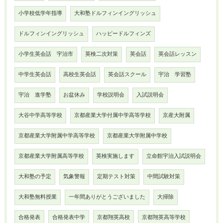
小学校低学年指導
大和塾ドルフィンイングリッシュ
ドルフィンイングリッシュ
ハッピードルフィンズ
小学生英会話 宇治市
英検二次対策
英会話
英会話レッスン
中学生英会話
高校生英会話
英会話スクール
宇治 学習塾
宇治 進学塾
お盆休み
学校説明会
入試説明会
大谷中学高等学校
京都産業大学付属中学高等学校
京産大附属
京都産業大学附属中学高等学校
京都産業大学附属中学校
京都産業大学附属高等学校
英検実施します
立命館宇治入試説明会
大和塾の予定
気象警報
定期テスト対策
中間試験対策
大和塾無料授業
一年間ありがとうございました
大掃除
合格発表
合格発表中学
京都翔英高校
京都翔英高等学校