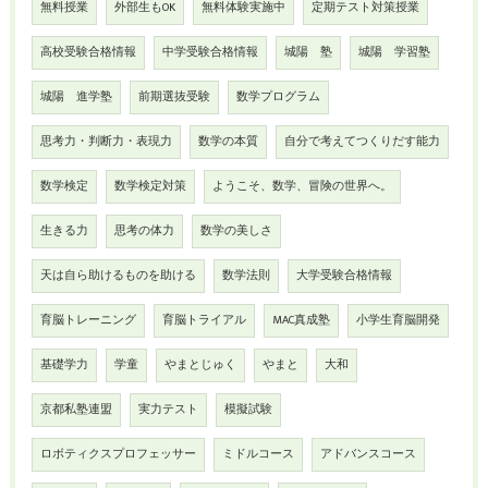
無料授業
外部生もOK
無料体験実施中
定期テスト対策授業
高校受験合格情報
中学受験合格情報
城陽 塾
城陽 学習塾
城陽 進学塾
前期選抜受験
数学プログラム
思考力・判断力・表現力
数学の本質
自分で考えてつくりだす能力
数学検定
数学検定対策
ようこそ、数学、冒険の世界へ。
生きる力
思考の体力
数学の美しさ
天は自ら助けるものを助ける
数学法則
大学受験合格情報
育脳トレーニング
育脳トライアル
MAC真成塾
小学生育脳開発
基礎学力
学童
やまとじゅく
やまと
大和
京都私塾連盟
実力テスト
模擬試験
ロボティクスプロフェッサー
ミドルコース
アドバンスコース