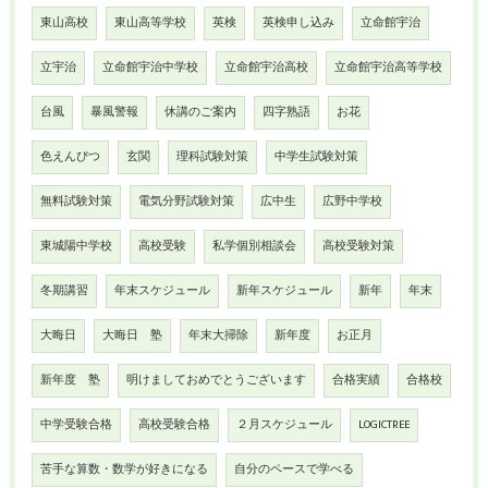
東山高校
東山高等学校
英検
英検申し込み
立命館宇治
立宇治
立命館宇治中学校
立命館宇治高校
立命館宇治高等学校
台風
暴風警報
休講のご案内
四字熟語
お花
色えんぴつ
玄関
理科試験対策
中学生試験対策
無料試験対策
電気分野試験対策
広中生
広野中学校
東城陽中学校
高校受験
私学個別相談会
高校受験対策
冬期講習
年末スケジュール
新年スケジュール
新年
年末
大晦日
大晦日 塾
年末大掃除
新年度
お正月
新年度 塾
明けましておめでとうございます
合格実績
合格校
中学受験合格
高校受験合格
２月スケジュール
LOGICTREE
苦手な算数・数学が好きになる
自分のペースで学べる