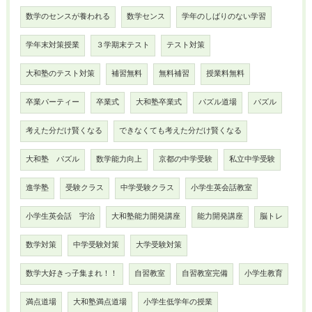
数学のセンスが養われる
数学センス
学年のしばりのない学習
学年末対策授業
３学期末テスト
テスト対策
大和塾のテスト対策
補習無料
無料補習
授業料無料
卒業パーティー
卒業式
大和塾卒業式
パズル道場
パズル
考えた分だけ賢くなる
できなくても考えた分だけ賢くなる
大和塾 パズル
数学能力向上
京都の中学受験
私立中学受験
進学塾
受験クラス
中学受験クラス
小学生英会話教室
小学生英会話 宇治
大和塾能力開発講座
能力開発講座
脳トレ
数学対策
中学受験対策
大学受験対策
数学大好きっ子集まれ！！
自習教室
自習教室完備
小学生教育
満点道場
大和塾満点道場
小学生低学年の授業