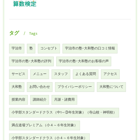
タグ
Tags
宇治市
塾
コンセプト
宇治市の塾･大和塾の口コミ情報
宇治市の塾･大和塾の評判
宇治市の塾･大和塾のお客様の声
サービス
メニュー
スタッフ
よくある質問
アクセス
大和塾
お問い合わせ
プライバシーポリシー
大和塾について
授業内容
講師紹介
月謝・諸費用
小学部スタンダードクラス （中1～③年生対象）（寺山校・神明校）
満点道場プレミアム （小４～６年生対象）
小学部スタンダードクラス（小４～６年生対象）