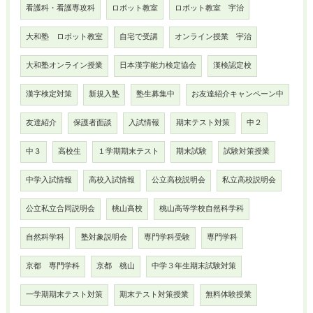
看護科・看護専攻科
ロボット教室
ロボット教室 宇治
大和塾 ロボット教室
自宅で受講
オンライン授業 宇治
大和塾オンライン授業
日本漢字能力検定協会
漢検認定校
漢字検定対策
新規入塾
塾生募集中
お友達紹介キャンペーン中
友達紹介
保護者面談
入試情報
期末テスト対策
中２
中３
高校生
１学期期末テスト
期末試験
試験対策授業
中学入試情報
高校入試情報
公立高校説明会
私立高校説明会
公立私立合同説明会
桃山高校
桃山高等学校自然科学科
自然科学科
塾対象説明会
専門学科受験
専門学科
京都 専門学科
京都 桃山
中学３年生期末試験対策
一学期期末テスト対策
期末テスト対策授業
無料体験授業