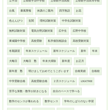
立宇治
立命館宇治中学校
立命館宇治高校
立命館宇治高等学校
台風
暴風警報
休講のご案内
四字熟語
お花
色えんぴつ
玄関
理科試験対策
中学生試験対策
無料試験対策
電気分野試験対策
広中生
広野中学校
東城陽中学校
高校受験
私学個別相談会
高校受験対策
冬期講習
年末スケジュール
新年スケジュール
新年
年末
大晦日
大晦日 塾
年末大掃除
新年度
お正月
新年度 塾
明けましておめでとうございます
合格実績
合格校
中学受験合格
高校受験合格
２月スケジュール
LOGICTREE
苦手な算数・数学が好きになる
自分のペースで学べる
数学のセンスが養われる
数学センス
学年のしばりのない学習