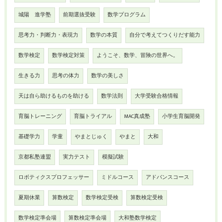
城陽 進学塾
前期選抜受験
数学プログラム
思考力・判断力・表現力
数学の本質
自分で考えてつくりだす能力
数学検定
数学検定対策
ようこそ、数学、冒険の世界へ。
生きる力
思考の体力
数学の美しさ
天は自ら助けるものを助ける
数学法則
大学受験合格情報
育脳トレーニング
育脳トライアル
MAC真成塾
小学生育脳開発
基礎学力
学童
やまとじゅく
やまと
大和
京都私塾連盟
実力テスト
模擬試験
ロボティクスプロフェッサー
ミドルコース
アドバンスコース
夏期休業
算数検定
数学検定受検
算数検定受検
数学検定準会場
算数検定準会場
大和塾数学検定