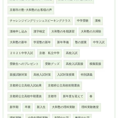
京都市の塾･大和塾のお客様の声
チャレンジイングリッシュスピーキングクラス
中学受験
漢検
漢検申し込み
漢字検定
大和塾の冬期講習
大和塾の大掃除
大和塾の新年
学習塾の新年
新年準備
塾の授業
中学入試
２０２１中学入試
京都 私立中学
高校入試
受験生へのプレゼント
受験グッズ
高校入試面接
模擬面接
面接試験対策
高校入試対策
入試対策授業
特別講義
京都府公立高校入試結果
京都府公立高校前期選抜
京都府公立高校中期選抜
京都市
新年度を迎えて
春
新学期
卒業
新入生
大和塾の理科実験
理科実験教室
理科実験
小学生理科実験
玄関のお花
教室のお花