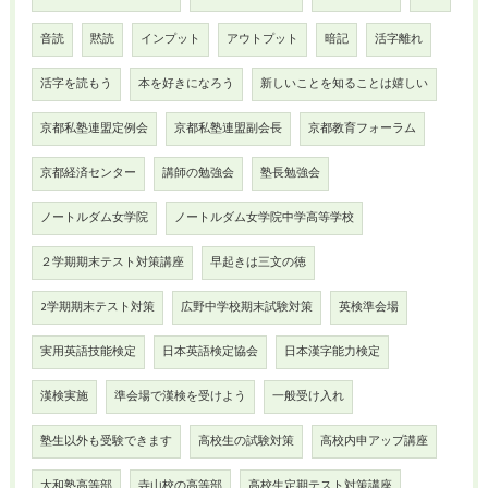
音読
黙読
インプット
アウトプット
暗記
活字離れ
活字を読もう
本を好きになろう
新しいことを知ることは嬉しい
京都私塾連盟定例会
京都私塾連盟副会長
京都教育フォーラム
京都経済センター
講師の勉強会
塾長勉強会
ノートルダム女学院
ノートルダム女学院中学高等学校
２学期期末テスト対策講座
早起きは三文の徳
2学期期末テスト対策
広野中学校期末試験対策
英検準会場
実用英語技能検定
日本英語検定協会
日本漢字能力検定
漢検実施
準会場で漢検を受けよう
一般受け入れ
塾生以外も受験できます
高校生の試験対策
高校内申アップ講座
大和塾高等部
寺山校の高等部
高校生定期テスト対策講座