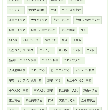
ラベンダー
大和塾寺山校
宇治
宇治 理科実験
小学生英会話
大和塾英会話
宇治 英会話
宇治 小学生英会話
城陽 英会話
城陽 小学生英会話
英会話教室
大人
初心者
バイリンガル
帰国子女
夏期
夏休み
新型コロナウイルス
ファイザー
副反応
１回目
２回目
塾講師 ワクチン接種
ワクチン接種
コロナワクチン
大和塾神明校
コロナ対応
塾 コロナ対応
オンライン授業
宇治 オンライン授業 塾
京都 私学
私立中学入試 京都
中学入試 京都
高校入試 京都
私立高校 入試
東山中学校
東山高校
東山高等学校
英検
英検申し込み
立命館宇治