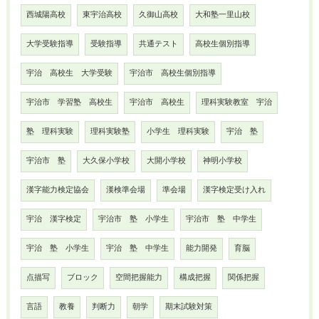
西城陽高校
東宇治高校
久御山高校
大和塾一里山校
大学受験指導
受験指導
共通テスト
高校生個別指導
宇治 高校生 大学受験
宇治市 高校生個別指導
宇治市 学習塾 高校生
宇治市 高校生
理科実験教室 宇治
塾 理科実験
理科実験塾
小学生 理科実験
宇治 塾
宇治市 塾
大久保小学校
大開小学校
神明小学校
漢字能力検定協会
漢検準会場
準会場
漢字検定受け入れ
宇治 漢字検定
宇治市 塾 小学生
宇治市 塾 中学生
宇治 塾 小学生
宇治 塾 中学生
能力開発
育脳
点描写
ブロック
空間把握能力
構成把握
関係把握
言語
教養
判断力
朝学
期末試験対策