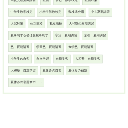
高校受験夏期講習
数検
算数・数学検定
数検対策
中学生数学検定
小学生算数検定
数検準会場
中３夏期講習
入試対策
公立高校
私立高校
大和塾の夏期講習
夏を制する者は受験を制す
宇治 夏期講習
京都 夏期講習
塾 夏期講習
学習塾 夏期講習
進学塾 夏期講習
小学生の自習
自立学習
自律学習
大和塾 自律学習
大和塾 自立学習
夏休みの自習
夏休みの宿題
夏休みの宿題サポート