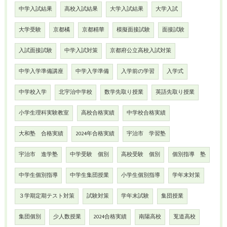
中学入試結果
高校入試結果
大学入試結果
大学入試
大学受験
京都橘
京都精華
模擬面接試験
面接試験
入試面接試験
中学入試対策
京都府公立高校入試対策
中学入学準備講座
中学入学準備
入学前の学習
入学式
中学校入学
北宇治中学校
数学先取り授業
英語先取り授業
小学生理科実験教室
高校合格実績
中学校合格実績
大和塾 合格実績
2024年合格実績
宇治市 学習塾
宇治市 進学塾
中学受験 個別
高校受験 個別
個別指導 塾
中学生個別指導
中学生集団授業
小学生個別指導
学年末対策
３学期定期テスト対策
試験対策
学年末試験
集団授業
集団個別
少人数授業
2024合格実績
南陽高校
莵道高校