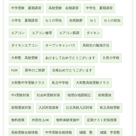
中学受験 夏期講習
高校受験 会期講習
中学生 夏期講習
小学生 夏期講習
セミの羽化
自然観察
セミ
セミの幼虫
エアコン
エアコン修理
エアコン新調
ダイキン
ダイキンエアコン
オープンキャンパス
高校生の勉強方法
大和塾 高校受験
あけましておめでとうございます
久世小学校
FLEX
新年のご挨拶
合格おめでとうございます
大和塾中学受験クラス
私立中学校
大和塾高校受験クラス
中3受験対策
社会科受験対策
地理白地図暗記
前期選抜
前期選抜対策
入試対策講座
公立高校入試対策
私立高校受験
無料授業
外部生もOK
無料体験実施中
定期テスト対策授業
高校受験合格情報
中学受験合格情報
城陽 塾
城陽 学習塾