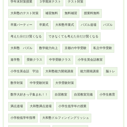
学年末対策授業
３学期末テスト
テスト対策
大和塾のテスト対策
補習無料
無料補習
授業料無料
卒業パーティー
卒業式
大和塾卒業式
パズル道場
パズル
考えた分だけ賢くなる
できなくても考えた分だけ賢くなる
大和塾 パズル
数学能力向上
京都の中学受験
私立中学受験
進学塾
受験クラス
中学受験クラス
小学生英会話教室
小学生英会話 宇治
大和塾能力開発講座
能力開発講座
脳トレ
数学対策
中学受験対策
大学受験対策
数学大好きっ子集まれ！！
自習教室
自習教室完備
小学生教育
満点道場
大和塾満点道場
小学生低学年の授業
小学校低学年指導
大和塾ドルフィンイングリッシュ