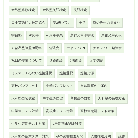
大和塾算数検定
大和塾英語検定
英語検定
日本英語能力検定協会
準2級プラス
中学
塾の先生の集まり
学習塾
40周年
40周年事業
京都光華中学校
京都光華高校
京都私塾連盟40周年
勉強会
チャットGPT
チャットGPT勉強会
祝日の授業について
進路面談
3者面談
入学試験
ミスマッチのない進路選択
進路選択
進路指導
高校パンフレット
中学パンフレット
自習教室のご案内
大和塾自習教室
中学生の自習
高校生の自習
大和塾の受験対策
中学生テスト対策
高校生テスト対策
高校生定期テスト対策
中学生定期テスト対策
2学期期末試験対策
大和塾の期末テスト対策
秋の読書推進月間
読書推進月間
読書