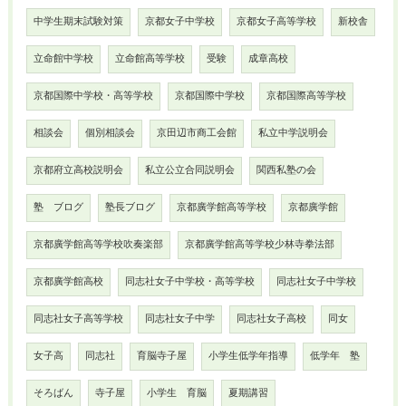
中学生期末試験対策
京都女子中学校
京都女子高等学校
新校舎
立命館中学校
立命館高等学校
受験
成章高校
京都国際中学校・高等学校
京都国際中学校
京都国際高等学校
相談会
個別相談会
京田辺市商工会館
私立中学説明会
京都府立高校説明会
私立公立合同説明会
関西私塾の会
塾 ブログ
塾長ブログ
京都廣学館高等学校
京都廣学館
京都廣学館高等学校吹奏楽部
京都廣学館高等学校少林寺拳法部
京都廣学館高校
同志社女子中学校・高等学校
同志社女子中学校
同志社女子高等学校
同志社女子中学
同志社女子高校
同女
女子高
同志社
育脳寺子屋
小学生低学年指導
低学年 塾
そろばん
寺子屋
小学生 育脳
夏期講習