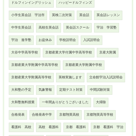
ドルフィンイングリッシュ
ハッピードルフィンズ
小学生英会話 宇治市
英検二次対策
英会話
英会話レッスン
中学生英会話
高校生英会話
英会話スクール
宇治 学習塾
宇治 進学塾
お盆休み
学校説明会
入試説明会
大谷中学高等学校
京都産業大学付属中学高等学校
京産大附属
京都産業大学附属中学高等学校
京都産業大学附属中学校
京都産業大学附属高等学校
英検実施します
立命館宇治入試説明会
大和塾の予定
気象警報
定期テスト対策
中間試験対策
大和塾無料授業
一年間ありがとうございました
大掃除
合格発表
合格発表中学
京都翔英高校
京都翔英高等学校
看護科 高校
高校 看護科
京都 看護科
京都 看護科 宇治