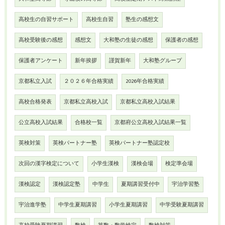
高校生の自習サポート
高校生自習
塾生の感想文
高校受験後の感想
感想文
大和塾の生徒の感想
保護者の感想
保護者アンケート
新年挨拶
謹賀新年
大和塾グループ
京都私立入試
２０２６年合格実績
2026年合格実績
高校合格発表
京都私立高校入試
京都私立高校入試結果
公立高校入試結果
合格校一覧
京都府公立高校入試結果一覧
英検対策
英検パートナー塾
英検パートナー塾認定校
次回の漢字検定について
小学生漢検
漢検会場
検定準会場
漢検認定
漢検認定塾
中学生
夏期講習受付中
宇治学習塾
宇治進学塾
中学生夏期講習
小学生夏期講習
中学受験夏期講習