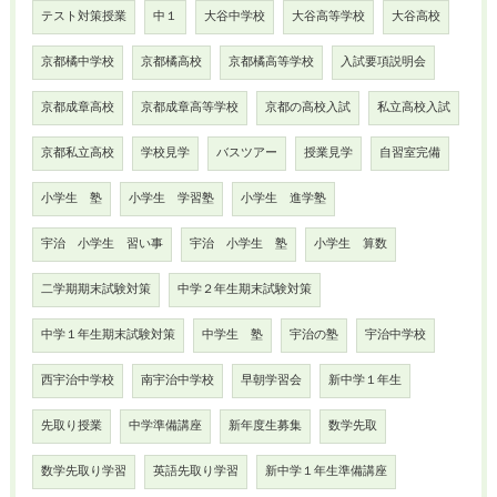
テスト対策授業
中１
大谷中学校
大谷高等学校
大谷高校
京都橘中学校
京都橘高校
京都橘高等学校
入試要項説明会
京都成章高校
京都成章高等学校
京都の高校入試
私立高校入試
京都私立高校
学校見学
バスツアー
授業見学
自習室完備
小学生 塾
小学生 学習塾
小学生 進学塾
宇治 小学生 習い事
宇治 小学生 塾
小学生 算数
二学期期末試験対策
中学２年生期末試験対策
中学１年生期末試験対策
中学生 塾
宇治の塾
宇治中学校
西宇治中学校
南宇治中学校
早朝学習会
新中学１年生
先取り授業
中学準備講座
新年度生募集
数学先取
数学先取り学習
英語先取り学習
新中学１年生準備講座