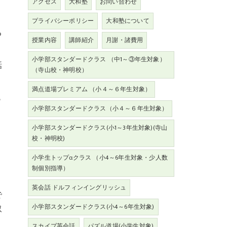
アクセス
大和塾
お問い合わせ
プライバシーポリシー
大和塾について
る
授業内容
講師紹介
月謝・諸費用
小学部スタンダードクラス （中1～③年生対象）
話
（寺山校・神明校）
満点道場プレミアム （小４～６年生対象）
も
小学部スタンダードクラス（小４～６年生対象）
小学部スタンダードクラス(小1～3年生対象)(寺山
校・神明校)
小学生トップαクラス （小4～6年生対象・少人数
制個別指導）
英会話 ドルフィンイングリッシュ
で
小学部スタンダードクラス(小4～6年生対象)
取
スカイプ英会話
パズル道場(小学生対象)