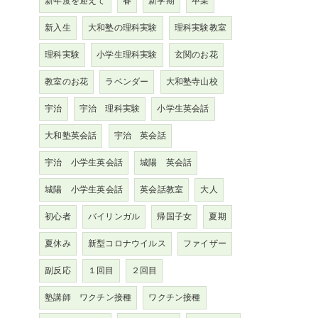
新年度を迎えて
春
新学期
卒業
新入生
大和塾の理科実験
理科実験教室
理科実験
小学生理科実験
玄関のお花
教室のお花
ラベンダー
大和塾寺山校
宇治
宇治 理科実験
小学生英会話
大和塾英会話
宇治 英会話
宇治 小学生英会話
城陽 英会話
城陽 小学生英会話
英会話教室
大人
初心者
バイリンガル
帰国子女
夏期
夏休み
新型コロナウイルス
ファイザー
副反応
１回目
２回目
塾講師 ワクチン接種
ワクチン接種