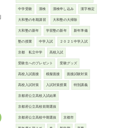
中学受験
漢検
漢検申し込み
漢字検定
利
大和塾の冬期講習
大和塾の大掃除
大和塾の新年
学習塾の新年
新年準備
塾の授業
中学入試
２０２１中学入試
京都 私立中学
高校入試
受験生へのプレゼント
受験グッズ
高校入試面接
模擬面接
面接試験対策
高校入試対策
入試対策授業
特別講義
京都府公立高校入試結果
京都府公立高校前期選抜
京都府公立高校中期選抜
京都市